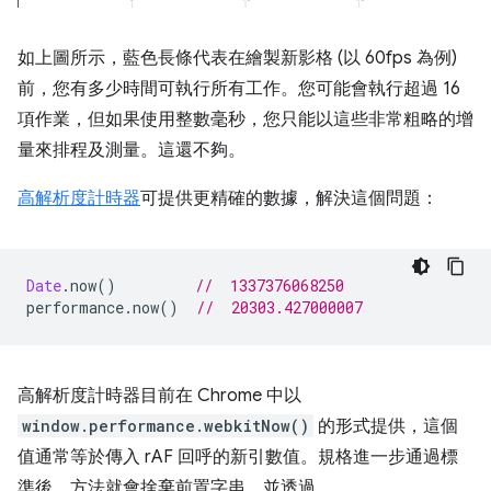
如上圖所示，藍色長條代表在繪製新影格 (以 60fps 為例)
前，您有多少時間可執行所有工作。您可能會執行超過 16
項作業，但如果使用整數毫秒，您只能以這些非常粗略的增
量來排程及測量。這還不夠。
高解析度計時器
可提供更精確的數據，解決這個問題：
Date
.
now
()
//  1337376068250
performance
.
now
()
//  20303.427000007
高解析度計時器目前在 Chrome 中以
window.performance.webkitNow()
的形式提供，這個
值通常等於傳入 rAF 回呼的新引數值。規格進一步通過標
準後，方法就會捨棄前置字串，並透過