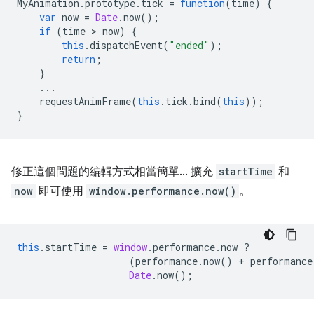
MyAnimation
.
prototype
.
tick
=
function
(
time
)
{
var
now
=
Date
.
now
();
if
(
time
 > 
now
)
{
this
.
dispatchEvent
(
"ended"
);
return
;
}
...
requestAnimFrame
(
this
.
tick
.
bind
(
this
));
}
修正這個問題的編輯方式相當簡單... 擴充
startTime
和
now
即可使用
window.performance.now()
。
this
.
startTime
=
window
.
performance
.
now
?
(
performance
.
now
()
+
performance
Date
.
now
();