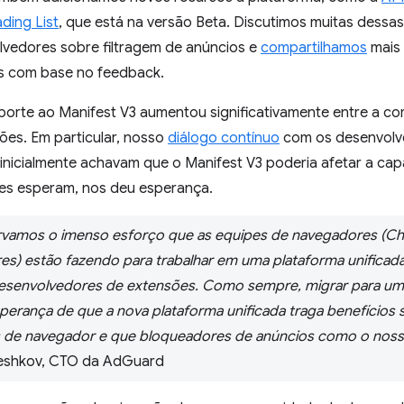
ding List
, que está na versão Beta. Discutimos muitas dess
lvedores sobre filtragem de anúncios e
compartilhamos
mais 
as com base no feedback.
orte ao Manifest V3 aumentou significativamente entre a c
es. Em particular, nosso
diálogo contínuo
com os desenvolv
inicialmente achavam que o Manifest V3 poderia afetar a ca
les esperam, nos deu esperança.
vamos o imenso esforço que as equipes de navegadores (Ch
) estão fazendo para trabalhar em uma plataforma unificada
esenvolvedores de extensões. Como sempre, migrar para um
esperança de que a nova plataforma unificada traga benefícios 
 de navegador e que bloqueadores de anúncios como o noss
eshkov, CTO da AdGuard