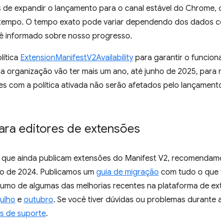
s de expandir o lançamento para o canal estável do Chrome
tempo. O tempo exato pode variar dependendo dos dados c
ê informado sobre nosso progresso.
lítica
ExtensionManifestV2Availability
para garantir o funcio
a organização vão ter mais um ano, até junho de 2025, para 
s com a política ativada não serão afetados pelo lançamen
ara editores de extensões
s que ainda publicam extensões do Manifest V2, recomendamo
ho de 2024. Publicamos um
guia de migração
com tudo o que 
esumo de algumas das melhorias recentes na plataforma de ex
julho
e
outubro
. Se você tiver dúvidas ou problemas durante 
s de suporte
.