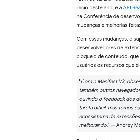
início deste ano, e a
API Rea
na Conferência de desenvo
mudanças e melhorias feit
Com essas mudanças, o sup
desenvolvedores de extensõ
bloqueio de conteúdo, que 
usuários os recursos que e
"
Com o Manifest V3, obser
também outros navegadores
ouvindo o feedback dos d
tarefa difícil, mas temos 
ecossistema de extensões
melhorando.
" — Andrey M