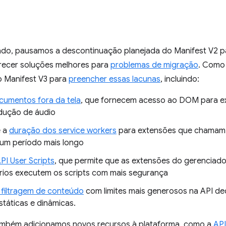
o, pausamos a descontinuação planejada do Manifest V2 p
recer soluções melhores para
problemas de migração
. Como
o Manifest V3 para
preencher essas lacunas
, incluindo:
cumentos fora da tela
, que fornecem acesso ao DOM para e
dução de áudio
e a
duração dos service workers
para extensões que chamam 
um período mais longo
PI User Scripts
, que permite que as extensões do gerenciador
rios executem os scripts com mais segurança
 filtragem de conteúdo
com limites mais generosos na API de
státicas e dinâmicas.
 também adicionamos novos recursos à plataforma, como a
API