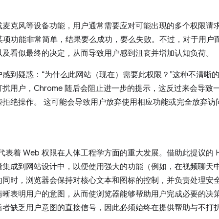
或麦克风等设备功能，用户通常需要应对可能出现的多个权限请
使用某项功能非常简单，结果要么成功，要么失败。不过，对于用
以及看似最终的决定，从而导致用户感到沮丧并增加认知负荷。
户感到疑惑：“为什么此网站（现在）需要此权限？”这种不清晰
扰用户，Chrome 随后会阻止进一步的提示，这反过来会导致
些拒绝操作。 这可能会导致用户放弃使用相应功能或完全放弃访
代表着 Web 权限在人体工程学方面的重大发展。借助此提议的 H
缝集成到网站设计中，以便使用强大的功能（例如，在视频聊天中
的同时，浏览器会保持对核心文本和图标的控制，并负责处理安
清晰表明用户的意图，从而使浏览器能够帮助用户完成必要的决
后者缺乏用户意图的直接信号，因此必须始终在提供帮助与不打