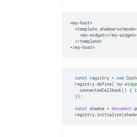
<my-host>

  <template shadowrootmode=
    <my-widget></my-widget>

  </template>

const
registry
=
new
Cust
registry
.
define
(
'my-widg
connectedCallback
()
{
t
});
const
shadow
=
document
.
q
registry
.
initialize
(
shado