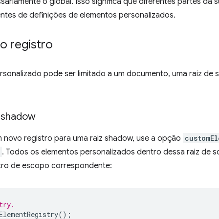
sariamente o global. Isso significa que diferentes partes da
entes de definições de elementos personalizados.
o registro
ersonalizado pode ser limitado a um documento, uma raiz de
z shadow
m novo registro para uma raiz shadow, use a opção
customEl
. Todos os elementos personalizados dentro dessa raiz de 
stro de escopo correspondente:
try.
ElementRegistry
();