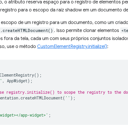
o atributo reserva espaço para o registro de elementos per
zar o registro para o escopo da raiz shadow em um documento 
 o escopo de um registro para um documento, como um criado
n.createHTMLDocument()
. Isso permite clonar elementos
<t
fora da tela, cada um com seus próprios conjuntos isolados
sso, use o método
CustomElementRegistry.initialize()
:
ElementRegistry
();
'
,
AppWidget
);
se registry.initialize() to scope the registry to the d
entation
.
createHTMLDocument
(
''
);
widget></app-widget>'
;