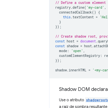
// Define a custom element 
registry
.
define
(
'my-card'
,
connectedCallback
()
{
this
.
textContent
=
'Hel
}
});
// Create shadow root, prov
const
host
=
document
.
query
const
shadow
=
host
.
attachS
mode
:
'open'
,
customElementRegistry
:
re
});
shadow
.
innerHTML
=
'<my-ca
Shadow DOM declara
Use o atributo
shadowroot
a raiz de sombra resultant