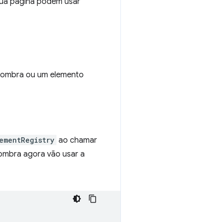
 sua página podem usar
 sombra ou um elemento
ementRegistry
ao chamar
sombra agora vão usar a