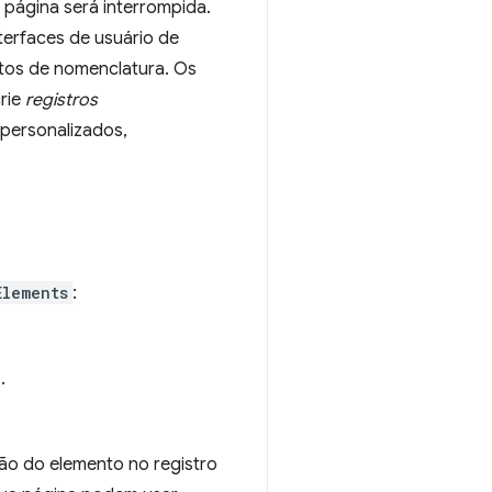
 página será interrompida.
terfaces de usuário de
itos de nomenclatura. Os
rie
registros
 personalizados,
Elements
:
.
ão do elemento no registro