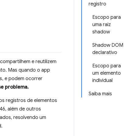
registro
Escopo para
uma raiz
shadow
Shadow DOM
declarativo
ompartilhem e reutilizem
Escopo para
nto. Mas quando o app
um elemento
as, e podem ocorrer
individual
se problema.
Saiba mais
os registros de elementos
46, além de outros
zados, resolvendo um
d.