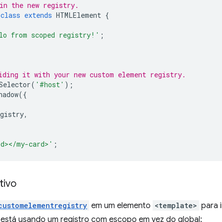
in the new registry.
class
extends
HTMLElement
{
lo from scoped registry!'
;
iding it with your new custom element registry.
Selector
(
'#host'
);
hadow
({
gistry
,
rd></my-card>'
;
tivo
customelementregistry
em um elemento
<template>
para 
e está usando um registro com escopo em vez do global: