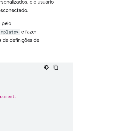
sonalizados, e o usuário
desconectado.
 pelo
emplate>
e fazer
 de definições de
ocument.