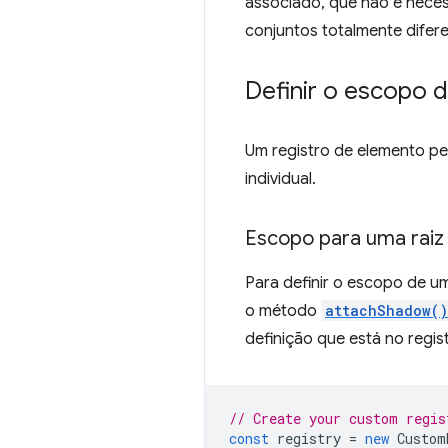
associado, que não é neces
conjuntos totalmente difer
Definir o escopo d
Um registro de elemento p
individual.
Escopo para uma rai
Para definir o escopo de u
o método
attachShadow()
definição que está no regi
// Create your custom regis
const
registry
=
new
Custom