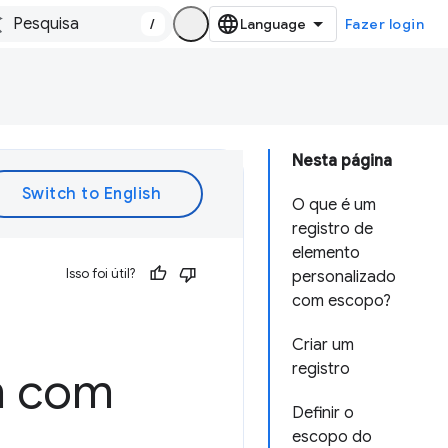
/
Fazer login
Nesta página
O que é um
registro de
elemento
Isso foi útil?
personalizado
com escopo?
Criar um
registro
m com
Definir o
escopo do