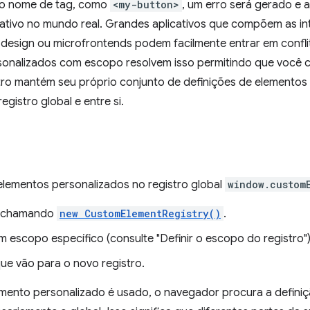
o nome de tag, como
<my-button>
, um erro será gerado e a
cativo no mundo real. Grandes aplicativos que compõem as in
e design ou microfrontends podem facilmente entrar em confl
sonalizados com escopo resolvem isso permitindo que você c
tro mantém seu próprio conjunto de definições de elementos
gistro global e entre si.
 elementos personalizados no registro global
window.custom
ro chamando
new CustomElementRegistry()
.
m escopo específico (consulte "Definir o escopo do registro")
ue vão para o novo registro.
ento personalizado é usado, o navegador procura a definiç