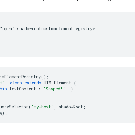
"open" shadowrootcustomelementregistry>

omElementRegistry
();
et'
,
class
extends
HTMLElement
{
his
.
textContent
=
'Scoped!'
;
}
uerySelector
(
'my-host'
).
shadowRoot
;
w
);