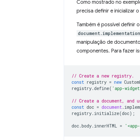
Como mostrado no exemplo, 
precisa definir e iniciali
Também é possível definir
document.implementatio
manipulação de documentos 
componentes. Para fazer i
// Create a new registry.
const
registry
=
new
Custom
registry
.
define
(
'app-widget
// Create a document, and u
const
doc
=
document
.
implem
registry
.
initialize
(
doc
);
doc
.
body
.
innerHTML
=
'<app-