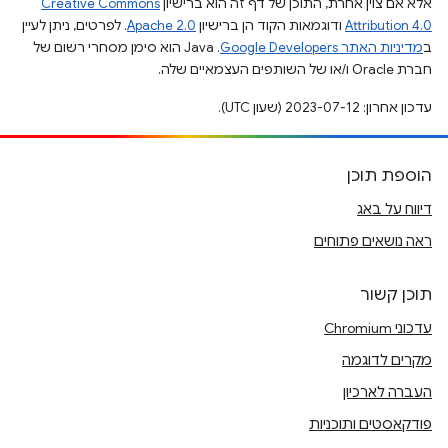
אלא אם צוין אחרת, התוכן של דף זה הוא ברישיון
Creative Commons
Attribution 4.0
ודוגמאות הקוד הן ברישיון
Apache 2.0
. לפרטים, ניתן לעיין
ב
מדיניות האתר Google Developers‏
.‏ Java הוא סימן מסחרי רשום של
חברת Oracle ו/או של השותפים העצמאיים שלה.
עדכון אחרון: 2023-07-12 (שעון UTC).
הוספת תוכן
דיווח על באג
ראה נושאים פתוחים
תוכן קשור
עדכוני Chromium
מקרים לדוגמה
העברה לארכיון
פודקאסטים ותוכניות