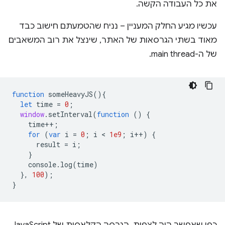
את כל העבודה הקשה.
עכשיו מגיע החלק המעניין – נניח שהטמעתם חישוב כבד
מאוד בשתי הגרסאות של האתר, שינצל את רוב המשאבים
של ה-main thread.
function
someHeavyJS
(){
let
time
=
0
;
window
.
setInterval
(
function
()
{
time
++
;
for
(
var
i
=
0
;
i
 < 
1e9
;
i
++
)
{
result
=
i
;
}
console
.
log
(
time
)
},
100
);
}
כפי שאפשר היה לצפות, הגרסה הקלאסית של JavaScript