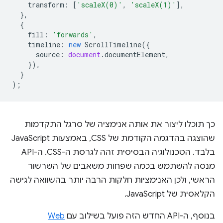
transform
:
[
'scaleX(0)'
,
'scaleX(1)'
],
},
{
fill
:
'forwards'
,
timeline
:
new
ScrollTimeline
({
source
:
document
.
documentElement
,
}),
}
);
כך תוכלו ליצור את אותה אנימציה של סרגל התקדמות
שהוצגה בהדגמה הקודמת של CSS, באמצעות JavaScript
בלבד. הטכנולוגיה הבסיסית זהה לגרסת ה-CSS. ה-API
מנסה להשתמש בכמה שפחות משאבים של השרשור
הראשי, ולכן האנימציות חלקות הרבה יותר בהשוואה לגישה
הקלאסית של JavaScript.
בנוסף, ה-API החדש הזה פועל בשילוב עם
Web