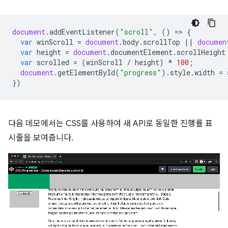
document
.
addEventListener
(
"scroll"
,
()
=
>
{
var
winScroll
=
document
.
body
.
scrollTop
||
documen
var
height
=
document
.
documentElement
.
scrollHeight
var
scrolled
=
(
winScroll
/
height
)
*
100
;
document
.
getElementById
(
"progress"
).
style
.
width
=
})
다음 데모에서는 CSS를 사용하여 새 API로 동일한 진행률 표
시줄을 보여줍니다.