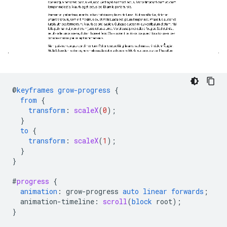
@
keyframes
grow-progress
{
from
{
transform
:
scaleX
(
0
);
}
to
{
transform
:
scaleX
(
1
);
}
}
#
progress
{
animation
:
grow-progress
auto
linear
forwards
;
animation-timeline
:
scroll
(
block
root
);
}