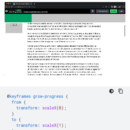
@
keyframes
grow-progress
{
from
{
transform
:
scaleX
(
0
);
}
to
{
transform
:
scaleX
(
1
);