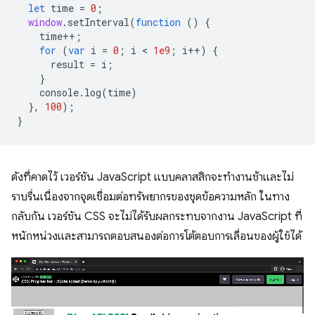
let
time
=
0
;
window
.
setInterval
(
function
()
{
time
++
;
for
(
var
i
=
0
;
i
 < 
1e9
;
i
++
)
{
result
=
i
;
}
console
.
log
(
time
)
},
100
);
}
ดังที่คาดไว้ เวอร์ชัน JavaScript แบบคลาสสิกจะทำงานช้าและไม่
ราบรื่นเนื่องจากจุดเชื่อมต่อทรัพยากรของชุดข้อความหลัก ในทาง
กลับกัน เวอร์ชัน CSS จะไม่ได้รับผลกระทบจากงาน JavaScript ที่
หนักหน่วงและสามารถตอบสนองต่อการโต้ตอบการเลื่อนของผู้ใช้ได้