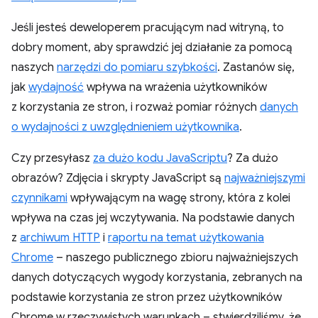
Jeśli jesteś deweloperem pracującym nad witryną, to
dobry moment, aby sprawdzić jej działanie za pomocą
naszych
narzędzi do pomiaru szybkości
. Zastanów się,
jak
wydajność
wpływa na wrażenia użytkowników
z korzystania ze stron, i rozważ pomiar różnych
danych
o wydajności z uwzględnieniem użytkownika
.
Czy przesyłasz
za dużo kodu JavaScriptu
? Za dużo
obrazów? Zdjęcia i skrypty JavaScript są
najważniejszymi
czynnikami
wpływającym na wagę strony, która z kolei
wpływa na czas jej wczytywania. Na podstawie danych
z
archiwum HTTP
i
raportu na temat użytkowania
Chrome
– naszego publicznego zbioru najważniejszych
danych dotyczących wygody korzystania, zebranych na
podstawie korzystania ze stron przez użytkowników
Chrome w rzeczywistych warunkach – stwierdziliśmy, że