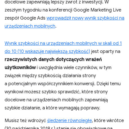
docelowe zapewniają lepszy zwrot z inwestycji. W
zeszłym tygodniu na konferencji Google Marketing Live
zespół Google Ads
wprowadził nowy wynik szybkości na
urządzeniach mobilnych
.
Wynik szybkości na urządzeniach mobilnych w skali od 1
do 10 (10 wskazuje największą szybkość)
jest oparty na
rzeczywistych danych dotyczących wrażeń
użytkowników
i uwzględnia wiele czynników, w tym
związek między szybkością działania strony
a potencjalnym współczynnikiem konwersji. Dzięki temu
wynikowi możesz szybko sprawdzić, które strony
docelowe na urządzeniach mobilnych zapewniają
szybkie działanie, a które wymagają poprawy.
Musisz też wdrożyć
śledzenie równoległe
, które wkrótce
(30 października 2018 r.) stanie się obowiązkowe na