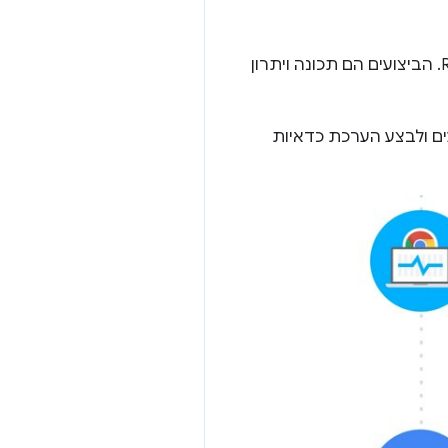
חוויות אינטרנט שעברו אופטימיזציה מובילות לעלייה במעורבות המשתמשים, בהמרות וב-ROI. הביצועים הם תכונה ויתרון
ים ולבצע הערכת כדאיות