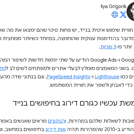
Ilya Grigorik
 חוויית שימוש איטית בנייד, יש פחות סיכוי שהם ימצאו את מה ש
מדובר בהזדמנות עסקית שהוחמצה, במיוחד כשיותר ממחצית מ
יותר מ-
3 שניות
.
בשבוע שעבר, צוותי חיפוש Google ו-Google Ads הודיעו על שתי יוזמות 
 בשני המאמצים מומלץ לבעלי אתרים ולמפתחים לשים לב ל
מדד
ם כמו
Lighthouse
ו-
PageSpeed Insights
, וגם בנתוני שדה מהע
 כדי לאבחן ולשפר את חוויית המשתמש.
 עכשיו כגורם דירוג בחיפושים בנייד
בות לשאלות שלהם במהירות, ו
הנתונים
מראים שאנשים באמת 
המהירות תהיה
אות דירוג
בחיפושים במחשב, ומחודש