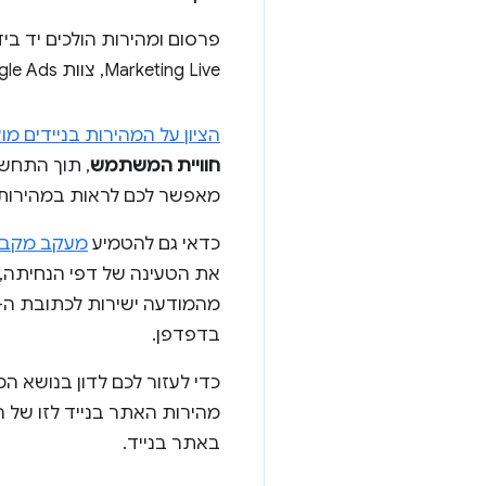
Marketing Live, צוות Google Ads
הציון על המהירות בניידים מוצג בסולם של 1-10 (10 הוא הציו
חוויית המשתמש
, תוך התחשב
מאפשר לכם לראות במהירות אי
כדאי גם להטמיע
מעקב מקבי
את הטעינה של דפי הנחיתה,
מהמודעה ישירות לכתובת ה-URL הסופית, ומדידת הקליקים מתבצעת ברקע באמצעות השיט
בדפדפן.
כדי לעזור לכם לדון בנושא המ
מהירות האתר בנייד לזו של ה
באתר בנייד.