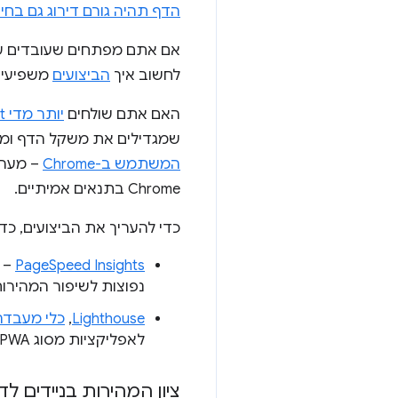
הדף תהיה גורם דירוג גם בחיפ
אם אתם מפתחים שעובדים על
לחשוב איך
הביצועים
משפיעים 
האם אתם שולחים
יותר מדי JavaScript
שמגדילים את משקל הדף ומשפ
המשתמש ב-Chrome
– מערך
Chrome בתנאים אמיתיים.
כדי להעריך את הביצועים, כד
PageSpeed Insights
– כ
נפוצות לשיפור המהירות
Lighthouse
,
כלי מעבדה
לאפליקציות מסוג PWA, לאופטימיזציה למנועי חיפוש ולשיטות מומלצות אחרות.
ציון המהירות בניידים ל