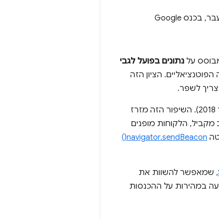
פרסום ומהירות הולכים יד ביד, ודפי נחיתה מהירים יותר מניב החזר ROI גבוה יותר. בשבוע שעבר, בכנס Google
מבוסס על
נתונים בפועל לגבי
פוטנציאליים. הציון הזה
צריך לשפר.
, שיהיה חובה לכל חשבונות Google Ads בקרוב (30 באוקטובר 2018). השיפור הזה מזרז
מקביל, הלקוחות מופנים
navigator.sendBeacon()
, שמאפשר להשוות את
ה במהירות על ההכנסות