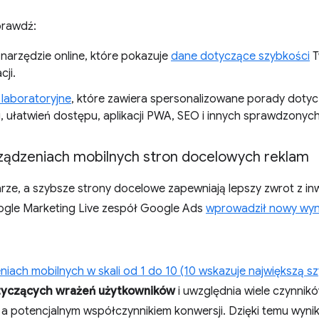
prawdź:
narzędzie online, które pokazuje
dane dotyczące szybkości
T
cji.
 laboratoryjne
, które zawiera spersonalizowane porady dotyc
 ułatwień dostępu, aplikacji PWA, SEO i innych sprawdzonyc
rządzeniach mobilnych stron docelowych reklam
rze, a szybsze strony docelowe zapewniają lepszy zwrot z in
oogle Marketing Live zespół Google Ads
wprowadził nowy wyni
niach mobilnych w skali od 1 do 10 (10 wskazuje największą s
tyczących wrażeń użytkowników
i uwzględnia wiele czynnik
y a potencjalnym współczynnikiem konwersji. Dzięki temu wyn