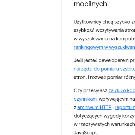
mobilnych
Użytkownicy chcą szybko z
szybkość wczytywania stron
w wyszukiwaniu na komputer
rankingowym w wyszukiwani
Jeśli jesteś deweloperem p
narzędzi do pomiaru szybko
stron, i rozważ pomiar róż
Czy przesyłasz
za dużo kod
czynnikami
wpływającym na w
z
archiwum HTTP
i
raportu 
dotyczących wygody korzys
w rzeczywistych warunkach 
JavaScript.