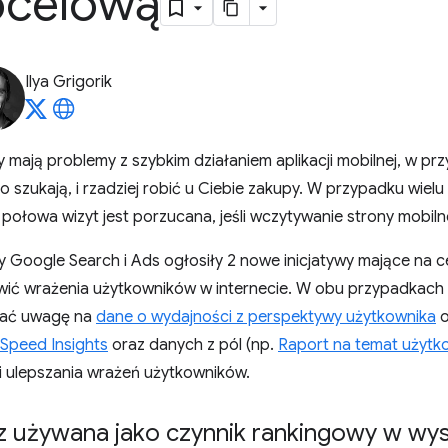
ocelową
Ilya Grigorik
 mają problemy z szybkim działaniem aplikacji mobilnej, w pr
o szukają, i rzadziej robić u Ciebie zakupy. W przypadku wielu
 połowa wizyt jest porzucana, jeśli wczytywanie strony mobil
 Google Search i Ads ogłosiły 2 nowe inicjatywy mające na 
awić wrażenia użytkowników w internecie. W obu przypadkach
cać uwagę na
dane o wydajności z perspektywy użytkownika
o
Speed Insights
oraz danych z pól (np.
Raport na temat użyt
 ulepszania wrażeń użytkowników.
az używana jako czynnik rankingowy w wy