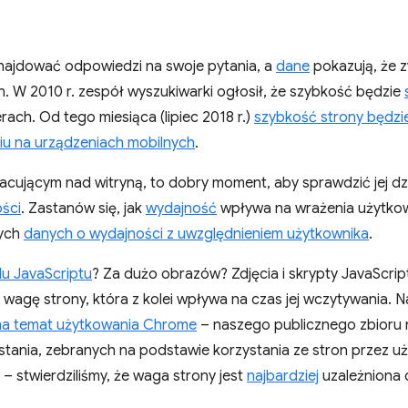
najdować odpowiedzi na swoje pytania, a
dane
pokazują, że 
. W 2010 r. zespół wyszukiwarki ogłosił, że szybkość będzie
ach. Od tego miesiąca (lipiec 2018 r.)
szybkość strony będzie
u na urządzeniach mobilnych
.
racującym nad witryną, to dobry moment, aby sprawdzić jej d
ści
. Zastanów się, jak
wydajność
wpływa na wrażenia użytkow
nych
danych o wydajności z uwzględnieniem użytkownika
.
u JavaScriptu
? Za dużo obrazów? Zdjęcia i skrypty JavaScrip
agę strony, która z kolei wpływa na czas jej wczytywania. 
na temat użytkowania Chrome
– naszego publicznego zbioru 
tania, zebranych na podstawie korzystania ze stron przez 
– stwierdziliśmy, że waga strony jest
najbardziej
uzależniona 