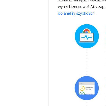
Szukasz narzędzi i wskazów
wyniki biznesowe? Aby zap
do analizy szybkości”
.