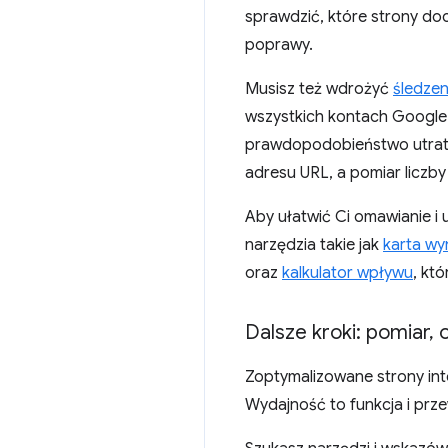
sprawdzić, które strony do
poprawy.
Musisz też wdrożyć
śledzen
wszystkich kontach Google 
prawdopodobieństwo utraty
adresu URL, a pomiar liczb
Aby ułatwić Ci omawianie i 
narzędzia takie jak
karta wy
oraz
kalkulator wpływu
, kt
Dalsze kroki: pomiar
,
o
Zoptymalizowane strony inte
Wydajność to funkcja i prz