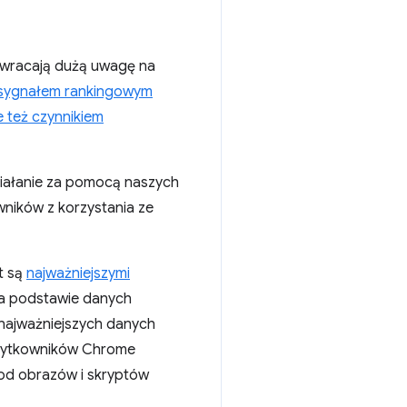
zwracają dużą uwagę na
sygnałem rankingowym
 też czynnikiem
ziałanie za pomocą naszych
ników z korzystania ze
t są
najważniejszymi
Na podstawie danych
najważniejszych danych
użytkowników Chrome
od obrazów i skryptów