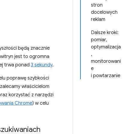
stron
docelowych
reklam
Dalsze kroki:
pomiar,
optymalizacja
zyszłości będą znacznie
,
 witryn jest to ogromna
monitorowani
nej trwa ponad
3 sekundy
.
e
i powtarzanie
celu poprawę szybkości
 zalecamy właścicielom
raz korzystać z narzędzi
kowania Chrome
) w celu
szukiwaniach