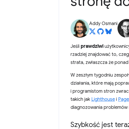
stronę d
Addy Osmani
Jeśli
prawdziwi
użytkownicy
rzadziej znajdować to, czeg
strata, zwłaszcza że ponad
W zeszłym tygodniu zespoły
działania, które mają popr
i programistom stron zwra
takich jak
Lighthouse
i
Page
diagnozowania problemów i
Szybkość jest ter