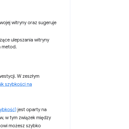
wojej witryny oraz sugeruje
zące ulepszania witryny
h metod.
westycji. W zeszłym
k szybkości na
zybkość)
jest oparty na
ów, w tym związek między
ikowi możesz szybko