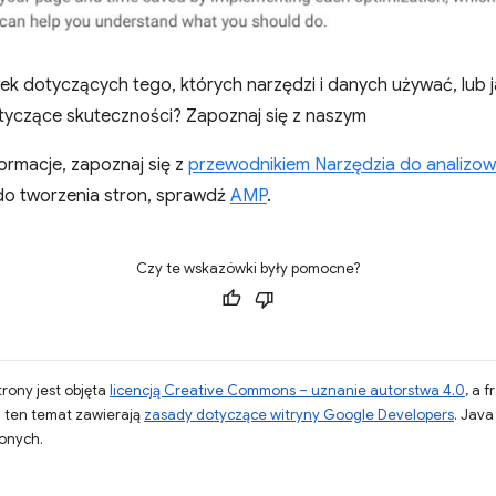
ek dotyczących tego, których narzędzi i danych używać, lub j
tyczące skuteczności? Zapoznaj się z naszym
ormacje, zapoznaj się z
przewodnikiem Narzędzia do analizow
 do tworzenia stron, sprawdź
AMP
.
Czy te wskazówki były pomocne?
strony jest objęta
licencją Creative Commons – uznanie autorstwa 4.0
, a 
a ten temat zawierają
zasady dotyczące witryny Google Developers
. Jav
zonych.