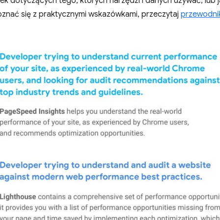
ek dotyczących tego, których narzędzi i danych używać, lub 
oznać się z praktycznymi wskazówkami, przeczytaj
przewodnik