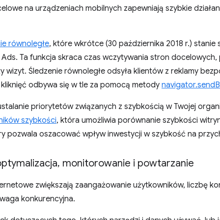
celowe na urządzeniach mobilnych zapewniają szybkie działan
ie równoległe
, które wkrótce (30 października 2018 r.) stani
Ads. Ta funkcja skraca czas wczytywania stron docelowych, 
 wizyt. Śledzenie równoległe odsyła klientów z reklamy be
y kliknięć odbywa się w tle za pomocą metody
navigator.send
ustalanie priorytetów związanych z szybkością w Twojej organi
ników szybkości
, która umożliwia porównanie szybkości witryn
óry pozwala oszacować wpływ inwestycji w szybkość na przych
ptymalizacja
,
monitorowanie i powtarzanie
rnetowe zwiększają zaangażowanie użytkowników, liczbę konwe
ewaga konkurencyjna.