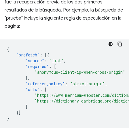
fue la recuperación previa de los dos primeros
resultados de la búsqueda. Por ejemplo, la búsqueda de
"prueba" incluye la siguiente regla de especulación en la
página:
{
"prefetch"
:
[{
"source"
:
"list"
,
"requires"
:
[
"anonymous-client-ip-when-cross-origin"
],
"referrer_policy"
:
"strict-origin"
,
"urls"
:
[
"https://www.merriam-webster.com/diction
"https://dictionary.cambridge.org/dictio
]
}]
}