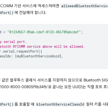
RFCOMM 기반 서비스에 액세스하려면
allowedBluetoothServic
tPort()
에 전달해야 합니다.
d
=
"01234567-89ab-cdef-0123-456789abcdef"
;
y serial port.
etooth RFCOMM service above will be allowed.
r
.
serial
.
requestPort
({
assIds
:
[
myBluetoothServiceUuid
],
 같은 블루투스 클래식 서비스를 지원하지 않으므로 Bluetooth SIG 
0-1000-8000-00805f9b34fb'로 끝나는 모든 UUID)는 직렬 포
tPort()
를 호출할 때
bluetoothServiceClassId
필터 키를 사용