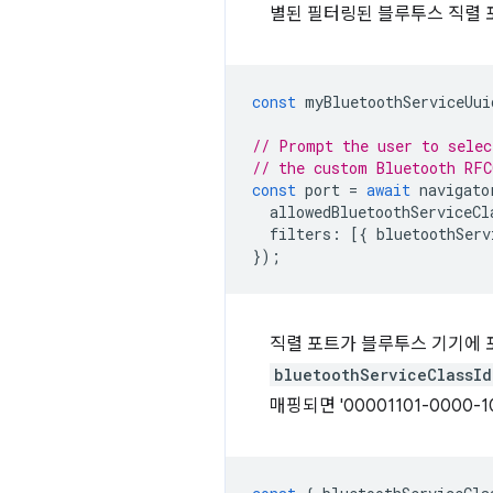
별된 필터링된 블루투스 직렬 
const
myBluetoothServiceUui
// Prompt the user to selec
// the custom Bluetooth RFC
const
port
=
await
navigato
allowedBluetoothServiceCl
filters
:
[{
bluetoothServ
});
직렬 포트가 블루투스 기기에 포
bluetoothServiceClassId
매핑되면 '00001101-0000-1