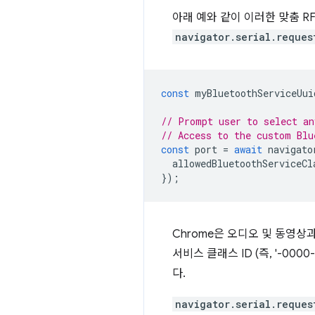
아래 예와 같이 이러한 맞춤 
navigator.serial.reques
const
myBluetoothServiceUui
// Prompt user to select an
// Access to the custom Blu
const
port
=
await
navigato
allowedBluetoothServiceCl
});
Chrome은 오디오 및 동영상과
서비스 클래스 ID (즉, '-000
다.
navigator.serial.reques