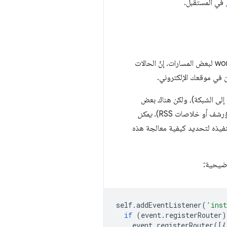
في المستقبل.
كما أوضحنا، فإنّ الإصدار الأول من واجهة برمجة التطبيقات هو في الأساس مخرج للنجاة من التحكّم في خدمة worker لبعض المسارات. إنّ الحالات
ن في موقعك الإلكتروني.
إلى الشبكة)، ولكن هناك بعض
شف أو خلاصات RSS).
يمكن
نفيذه لتحديد كيفية معالجة هذه
وضيحية:
self
.
addEventListener
(
'ins
if
(
event
.
registerRouter
)
event
.
registerRouter
([{