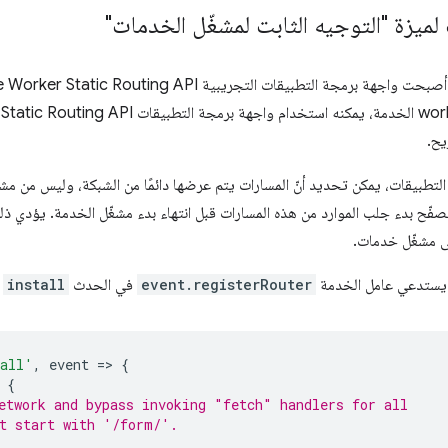
لميزة "التوجيه الثابت لمشغّل الخدمات"
يح.
التطبيقات، يمكن تحديد أنّ المسارات يتم عرضها دائمًا من الشبكة، وليس من م
للمتصفّح بدء جلب الموارد من هذه المسارات قبل انتهاء بدء مشغّل الخدمة. يؤدي ذ
لى مشغّل خدمات.
 يستدعي عامل الخدمة
event.registerRouter
في الحدث
install
م
tall'
,
event
=
>
{
{
etwork and bypass invoking "fetch" handlers for all
t start with '/form/'.