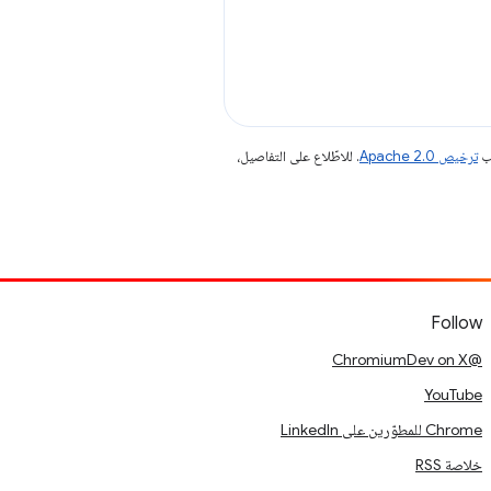
جب
ترخيص Apache 2.0‏
. للاطّلاع على التفاصيل،
Follow
@ChromiumDev on X
YouTube
Chrome للمطوّرين على LinkedIn
خلاصة RSS