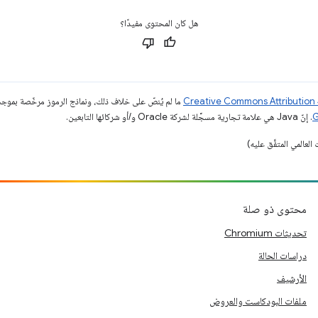
هل كان المحتوى مفيدًا؟
ما لم يُنصّ على خلاف ذلك، ونماذج الرموز مرخّصة بمو
. إنّ Java هي علامة تجارية مسجَّلة لشركة Oracle و/أو شركائها التابعين.
محتوى ذو صلة
تحديثات Chromium
دراسات الحالة
الأرشيف
ملفات البودكاست والعروض