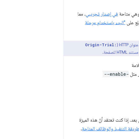
في إصدار تجريبي
، مما
لِع على
"البدء باستخدام مرحلة
HTTP (
Origin-Trial:
HTM للصفحة.
--enable-
عد. إذا كنت تعتقد أنّ هذه الميزة
يقة التنفيذ والوظائف المتاحة
.