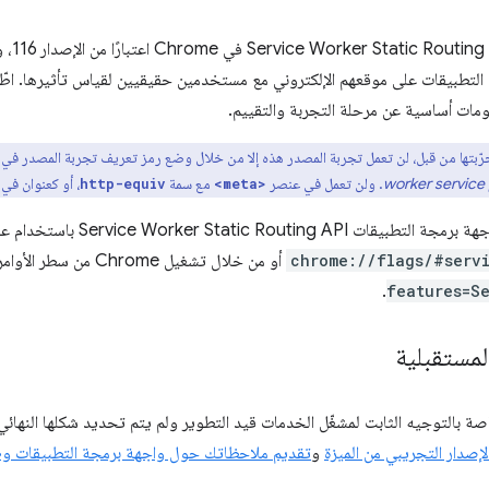
 التطبيقات على موقعهم الإلكتروني مع مستخدمين حقيقيين لقياس تأثيرها. اطّ
ات أساسية عن مرحلة التجربة والتقييم.
تها من قبل، لن تعمل تجربة المصدر هذه إلا من خلال وضع رمز تعريف تجربة المصدر في عنوان 
w
. ولن تعمل في عنصر
مع سمة
، أو كعنوان في مستند L
http-equiv
<meta>
Service Worker Static Ro باستخدام علامة
chrome://flags/#servi
أو من خلال تشغيل Chrome من سطر الأوامر مثل
.
features=S
لمستقبلية
صة بالتوجيه الثابت لمشغّل الخدمات قيد التطوير ولم يتم تحديد شكلها النهائي ب
لإصدار التجريبي من الميزة
و
تقديم ملاحظاتك حول واجهة برمجة التطبيقات وطر