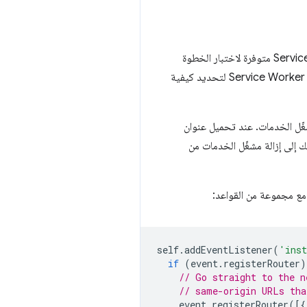
بدءًا من الإصدار 116 من Chrome، أصبحت واجهة برمجة التطبيقات التجريبية Service Worker Static Routing API متوفرة لاختبار الخطوة
الأولى من هذا الحل. عند تثبيت worker الخدمة، يمكنه استخدام واجهة برمجة التطبيقات Service Worker Static Routing API لتحديد كيفية
شغّل الخدمات. عند تحميل عنوان
لك إلى إزالة مشغّل الخدمات من
ع مجموعة من القواعد:
self
.
addEventListener
(
'ins
if
(
event
.
registerRouter
)
// Go straight to the n
// same-origin URLs tha
event
.
registerRouter
([{