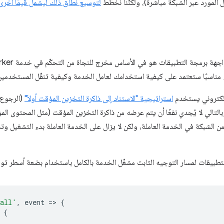
المورد عبر الشبكة مباشرةً)، ولكنّنا نخطّط
لتوسيع نطاق ذلك ليشمل قيمًا أخرى
ء مناسبًا ستعتمد على كيفية استخدامك لعامل الخدمة وكيفية تنقّل المستخدمي
لإلكتروني يستخدم
استراتيجية "الاستناد إلى ذاكرة التخزين المؤقت أولاً"
(الرجوع 
وبالتالي لا يُجدي نفعًا أن يتم عرضه من ذاكرة التخزين المؤقت (مثل المحتوى المؤر
الشبكة في الخدمة العاملة، ولكن لا يزال على الخدمة العاملة بدء التشغيل وت
لتطبيقات لمسار التوجيه الثابت مشغّل الخدمة بالكامل باستخدام بضعة أسطر ت
tall'
,
event
=
>
{
{