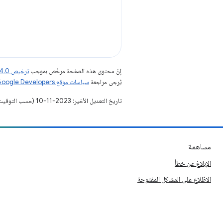
إنّ محتوى هذه الصفحة مرخّص بموجب
ترخيص Creative Commons Attribution 4.0‏
يُرجى مراجعة
سياسات موقع Google Developers‏
تاريخ التعديل الأخير: 2023-11-10 (حسب التوقيت العالمي المتفَّق عليه)
مساهمة
الإبلاغ عن خطأ
الاطّلاع على المشاكل المفتوحة