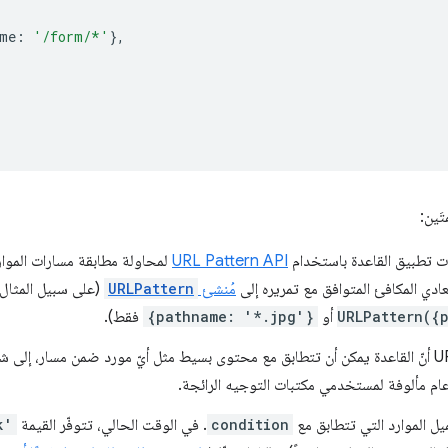
me
:
'/form/*'
},
َين:
ت تطبيق القاعدة باستخدام
URL Pattern API
لمحاولة مطابقة مسارات الموار
عادي المكافئ المتوافق مع تمريره إلى
مُنشئ
URLPattern
(على سبيل المثال
URLPattern({
أو
{pathname: '*.jpg'}
فقط).
تعني مرونة أنماط عناوين URL أنّ القاعدة يمكن أن تتطابق مع محتوى بسيط مثل أيّ مورد ضمن مسار
ام مألوفة لمستخدمي مكتبات التوجيه الرائجة.
يل الموارد التي تتطابق مع
condition
. في الوقت الحالي، تتوفّر القيمة
k'