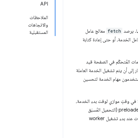
API
الملاحظات
والاتجاهات
ها. يرصد
fetch
معالج عامل
المستقبلية
مل الخدمة، أو حتى إعادة كتابة
ات المُتحكّم في الصفحة قيد
ر إلى أن يتم تشغيل الخدمة العاملة
يستخدمون مهام الخدمة لتحسين
ة في وقتٍ موازي لوقت بدء الخدمة،
ولكنّه يقتصر على طلبات التنقّل الأولية ولا يزال يتضمّن الخدمة في المسار الحرج. منذ إطلاق ميزة preloaded navigation (التحميل المُسبَق
للتنقّل)، تم بذل جهود متعدّدة لتطوير حلّ أكثر عموميةً للتعامل مع المشاكل، بما في ذلك طرق لمنع حظر بعض الطلبات عند بدء تشغيل worker