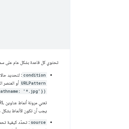
تحتوي كل قاعدة بشكل عام على سمت
condition
: لتحديد حالا
URLPattern
أو العنصر ال
pathname: '*.jpg'})
يجب أن تكون الأنماط بشكل ع
source
: تحدّد كيفية تحم