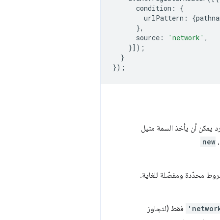
condition
:
{
urlPattern
:
{
pathna
},
source
:
'network'
,
}]);
}
});
د يمكن أن يأخذ السمة مثيل
،
new
، إلى شروط محدّدة ومفصّلة للغاية.
'networ
فقط (لتجاوز