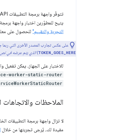
تتوفّر واجهة برمجة التطبيقات Service Worker Static Routing API في Chrome اعتبارًا من الإصدار 116، وهي متاحة
يتيح للمطوّرين اختبار واجهة برمجة
التجربة والتقييم"
للحصول على معلوم
على عكس تجارب المصدر الأخرى التي ربما جرّب
)
الذي يتم عرضه في نص orker service
TOKEN_GOES_HERE
للاختبار على الجهاز، يمكن تفعيل واجهة برمجة التطبيقات uting API
ce-worker-static-router
erviceWorkerStaticRouter
الملاحظات والاتجاهات ا
لا تزال واجهة برمجة التطبيقات الخا
مفيدة لك، يُرجى تجربتها من خلال
ا