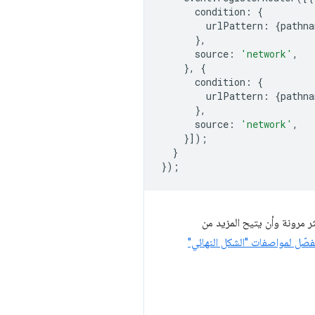
condition
:
{
urlPattern
:
{
pathna
},
source
:
'network'
,
},
{
condition
:
{
urlPattern
:
{
pathna
},
source
:
'network'
,
}]);
}
});
خطّط أن يصبح هذا الإعداد أكثر مرونة وأن يتيح المزيد من
فصّل لمواصفات "الشكل النهائي"