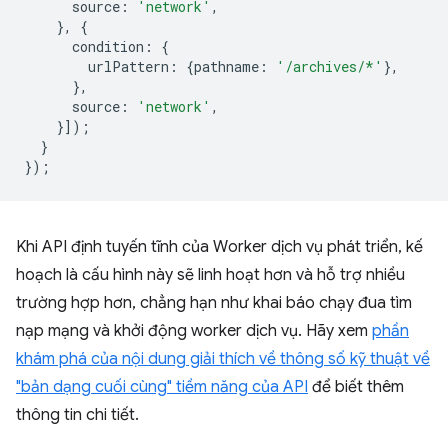
source
:
'network'
,
},
{
condition
:
{
urlPattern
:
{
pathname
:
'/archives/*'
},
},
source
:
'network'
,
}]);
}
});
Khi API định tuyến tĩnh của Worker dịch vụ phát triển, kế
hoạch là cấu hình này sẽ linh hoạt hơn và hỗ trợ nhiều
trường hợp hơn, chẳng hạn như khai báo chạy đua tìm
nạp mạng và khởi động worker dịch vụ. Hãy xem
phần
khám phá của nội dung giải thích về thông số kỹ thuật về
"bản dạng cuối cùng" tiềm năng của API
để biết thêm
thông tin chi tiết.