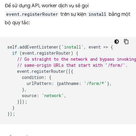
Để sử dụng API, worker dịch vụ sẽ gọi
event.registerRouter
trên sự kiện
install
bằng một
bộ quy tắc:
self
.
addEventListener
(
'install'
,
event
=
>
{
if
(
event
.
registerRouter
)
{
// Go straight to the network and bypass invokin
// same-origin URLs that start with '/form/'.
event
.
registerRouter
([{
condition
:
{
urlPattern
:
{
pathname
:
'/form/*'
},
},
source
:
'network'
,
}]);
}
});