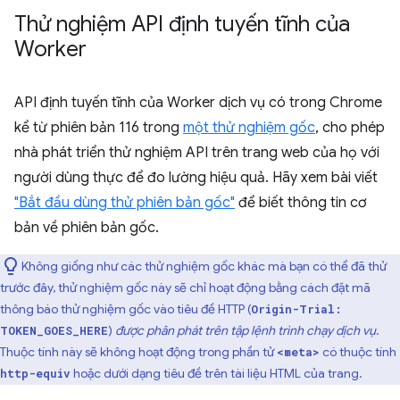
Thử nghiệm API định tuyến tĩnh của
Worker
API định tuyến tĩnh của Worker dịch vụ có trong Chrome
kể từ phiên bản 116 trong
một thử nghiệm gốc
, cho phép
nhà phát triển thử nghiệm API trên trang web của họ với
người dùng thực để đo lường hiệu quả. Hãy xem bài viết
"Bắt đầu dùng thử phiên bản gốc"
để biết thông tin cơ
bản về phiên bản gốc.
Không giống như các thử nghiệm gốc khác mà bạn có thể đã thử
trước đây, thử nghiệm gốc này sẽ chỉ hoạt động bằng cách đặt mã
thông báo thử nghiệm gốc vào tiêu đề HTTP (
Origin-Trial:
)
được phân phát trên tập lệnh trình chạy dịch vụ
.
TOKEN_GOES_HERE
Thuộc tính này sẽ không hoạt động trong phần tử
có thuộc tính
<meta>
hoặc dưới dạng tiêu đề trên tài liệu HTML của trang.
http-equiv