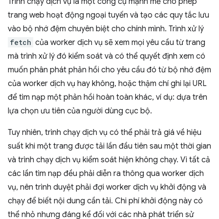
Trình chạy dịch vụ là một công cụ mạnh mẽ cho phép
trang web hoạt động ngoại tuyến và tạo các quy tắc lưu
vào bộ nhớ đệm chuyên biệt cho chính mình. Trình xử lý
fetch
của worker dịch vụ sẽ xem mọi yêu cầu từ trang
mà trình xử lý đó kiểm soát và có thể quyết định xem có
muốn phân phát phản hồi cho yêu cầu đó từ bộ nhớ đệm
của worker dịch vụ hay không, hoặc thậm chí ghi lại URL
để tìm nạp một phản hồi hoàn toàn khác, ví dụ: dựa trên
lựa chọn ưu tiên của người dùng cục bộ.
Tuy nhiên, trình chạy dịch vụ có thể phải trả giá về hiệu
suất khi một trang được tải lần đầu tiên sau một thời gian
và trình chạy dịch vụ kiểm soát hiện không chạy. Vì tất cả
các lần tìm nạp đều phải diễn ra thông qua worker dịch
vụ, nên trình duyệt phải đợi worker dịch vụ khởi động và
chạy để biết nội dung cần tải. Chi phí khởi động này có
thể nhỏ nhưng đáng kể đối với các nhà phát triển sử