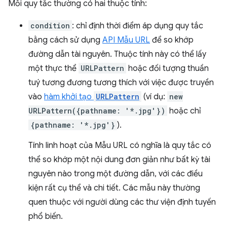
Mỗi quy tắc thường có hai thuộc tính:
condition
: chỉ định thời điểm áp dụng quy tắc
bằng cách sử dụng
API Mẫu URL
để so khớp
đường dẫn tài nguyên. Thuộc tính này có thể lấy
một thực thể
URLPattern
hoặc đối tượng thuần
tuý tương đương tương thích với việc được truyền
vào
hàm khởi tạo
URLPattern
(ví dụ:
new
URLPattern({pathname: '*.jpg'})
hoặc chỉ
{pathname: '*.jpg'}
).
Tính linh hoạt của Mẫu URL có nghĩa là quy tắc có
thể so khớp một nội dung đơn giản như bất kỳ tài
nguyên nào trong một đường dẫn, với các điều
kiện rất cụ thể và chi tiết. Các mẫu này thường
quen thuộc với người dùng các thư viện định tuyến
phổ biến.