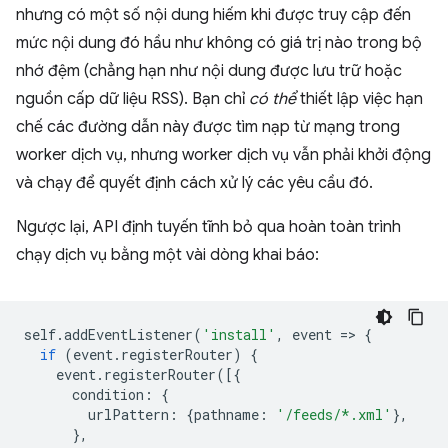
nhưng có một số nội dung hiếm khi được truy cập đến
mức nội dung đó hầu như không có giá trị nào trong bộ
nhớ đệm (chẳng hạn như nội dung được lưu trữ hoặc
nguồn cấp dữ liệu RSS). Bạn chỉ
có thể
thiết lập việc hạn
chế các đường dẫn này được tìm nạp từ mạng trong
worker dịch vụ, nhưng worker dịch vụ vẫn phải khởi động
và chạy để quyết định cách xử lý các yêu cầu đó.
Ngược lại, API định tuyến tĩnh bỏ qua hoàn toàn trình
chạy dịch vụ bằng một vài dòng khai báo:
self
.
addEventListener
(
'install'
,
event
=
>
{
if
(
event
.
registerRouter
)
{
event
.
registerRouter
([{
condition
:
{
urlPattern
:
{
pathname
:
'/feeds/*.xml'
},
},