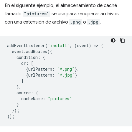
En el siguiente ejemplo, el almacenamiento de caché
llamado
"pictures"
se usa para recuperar archivos
con una extensión de archivo
.png
o
.jpg
.
addEventListener
(
'install'
,
(
event
)
=
>
{
event
.
addRoutes
({
condition
:
{
or
:
[
{
urlPattern
:
"*.png"
},
{
urlPattern
:
"*.jpg"
}
]
},
source
:
{
cacheName
:
"pictures"
}
});
});