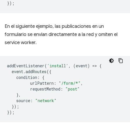
});
En el siguiente ejemplo, las publicaciones en un
formulario se envían directamente a la red y omiten el
service worker.
addEventListener
(
'install'
,
(
event
)
=
>
{
event
.
addRoutes
({
condition
:
{
urlPattern
:
"/form/*"
,
requestMethod
:
"post"
},
source
:
"network"
});
});