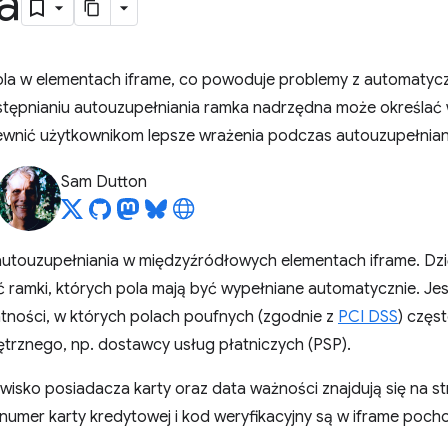
a
pola w elementach iframe, co powoduje problemy z automatyc
stępnianiu autouzupełniania ramka nadrzędna może określać
wnić użytkownikom lepsze wrażenia podczas autouzupełnian
Sam Dutton
utouzupełniania w międzyźródłowych elementach iframe. Dzięk
amki, których pola mają być wypełniane automatycznie. Jes
tności, w których polach poufnych (zgodnie z
PCI DSS
) częs
rznego, np. dostawcy usług płatniczych (PSP).
azwisko posiadacza karty oraz data ważności znajdują się na 
e numer karty kredytowej i kod weryfikacyjny są w iframe po