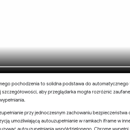
ego pochodzenia to solidna podstawa do automatycznego w
j szczegółowości, aby przeglądarka mogła rozróżnić zaufane 
ypełniania.
zupełnianie przy jednoczesnym zachowaniu bezpieczeństwa 
cją umożliwiającą autouzupełnianie w ramkach iframe w innej
y używać autouzupełniania współdzielonego, Chrome wypełni