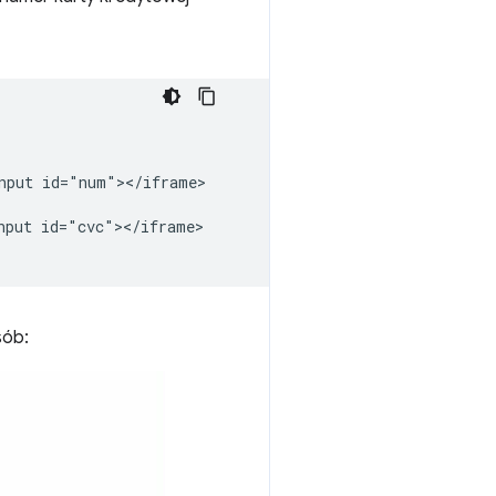
nput id="num"></iframe>

put id="cvc"></iframe>

sób: