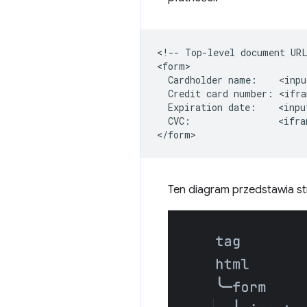
<!-- Top-level document URL
<form>

  Cardholder name:    <inpu
  Credit card number: <ifra
  Expiration date:    <inpu
  CVC:                <ifra
Ten diagram przedstawia st