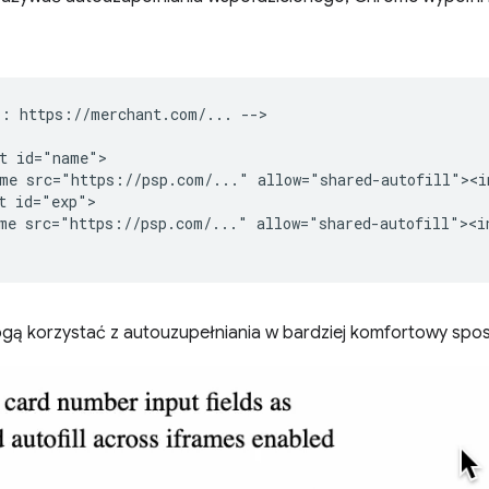
: https://merchant.com/... -->

t id="name">

me src="https://psp.com/..." allow="shared-autofill"><i
t id="exp">

me src="https://psp.com/..." allow="shared-autofill"><in
gą korzystać z autouzupełniania w bardziej komfortowy spo