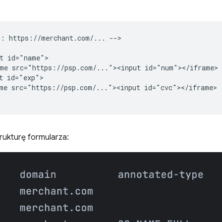
: https://merchant.com/... -->

t id="name">

me src="https://psp.com/..."><input id="num"></iframe>

t id="exp">

me src="https://psp.com/..."><input id="cvc"></iframe>

rukturę formularza: