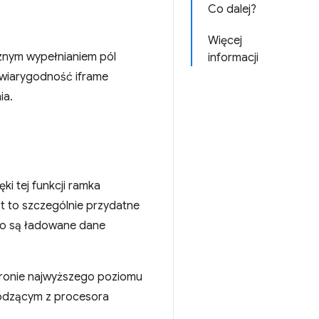
Co dalej?
Więcej
znym wypełnianiem pól
informacji
 wiarygodność iframe
ia.
i tej funkcji ramka
t to szczególnie przydatne
to są ładowane dane
stronie najwyższego poziomu
chodzącym z procesora