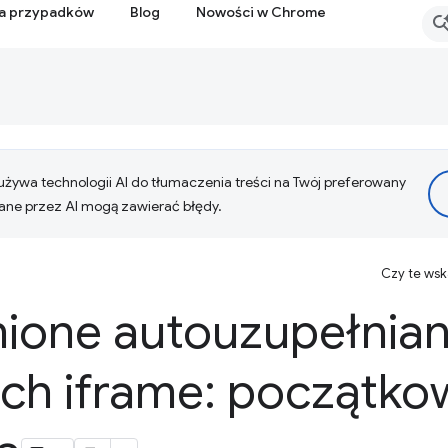
ia przypadków
Blog
Nowości w Chrome
żywa technologii AI do tłumaczenia treści na Twój preferowany
ne przez AI mogą zawierać błędy.
Czy te ws
ione autouzupełnian
ch iframe: początko