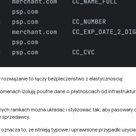
ozwiązanie to łączy bezpieczeństwo z elastycznością:
domenach izolują poufne dane o płatnościach od infrastruktu
nych ramkach można układać i stylizować tak, aby pasowały 
e sprzedawcy.
oznacza to, że istnieją typowe i uprawnione przypadki użycia