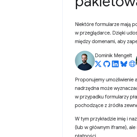
pakietow
Niektóre formularze mają 
w przeglądarce. Dzięki udo
między domenami, aby zape
Dominik Mengelt
Proponujemy umożliwienie a
nadrzędna może wyznaczać r
w przypadku formularzy pła
pochodzące z źródła zewnęt
W tym przykładzie imię i n
(lub w głównym iframe), al
płatności.