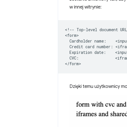
w innej witrynie:
<!-- Top-level document URL
<form>

  Cardholder name:    <inpu
  Credit card number: <ifra
  Expiration date:    <inpu
  CVC:                <ifra
Dzięki temu użytkownicy mo