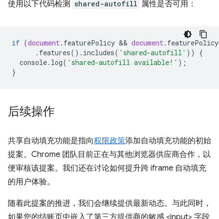
使用以下代码检测
shared-autofill
属性是否可用：
if
(
document
.
featurePolicy
 && 
document
.
featurePolicy
.
features
().
includes
(
'shared-autofill'
))
{
console
.
log
(
'shared-autofill available!'
);
}
后续操作
共享自动填充功能是指向
权限政策
添加自动填充功能的初始
提案。Chrome 团队目前正在与其他浏览器供应商合作，以
便审核该提案。我们还在讨论如何提升跨 iframe 自动填充
的用户体验。
随着此提案的推进，我们会继续提供最新动态。与此同时，
如果您的结账页中嵌入了第三方提供商的敏感 <input> 字段