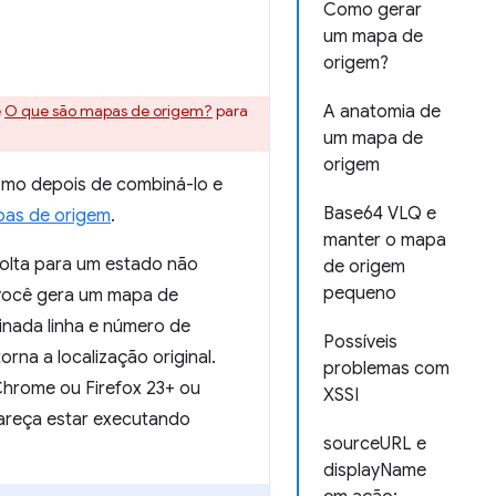
Como gerar
um mapa de
origem?
e
O que são mapas de origem?
para
A anatomia de
um mapa de
origem
esmo depois de combiná-lo e
Base64 VLQ e
as de origem
.
manter o mapa
olta para um estado não
de origem
pequeno
, você gera um mapa de
inada linha e número de
Possíveis
na a localização original.
problemas com
Chrome ou Firefox 23+ ou
XSSI
areça estar executando
sourceURL e
displayName