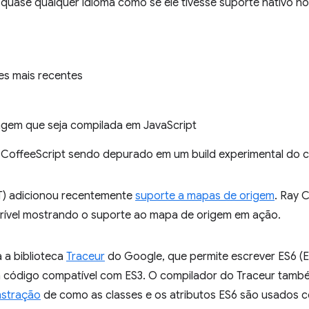
 quase qualquer idioma como se ele tivesse suporte nativo 
es mais recentes
agem que seja compilada em JavaScript
 CoffeeScript sendo depurado em um build experimental do c
T) adicionou recentemente
suporte a mapas de origem
. Ray 
crível mostrando o suporte ao mapa de origem em ação.
 a biblioteca
Traceur
do Google, que permite escrever ES6 (
m código compatível com ES3. O compilador do Traceur tam
stração
de como as classes e os atributos ES6 são usados 