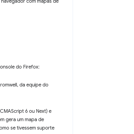
no navegador com mapas de
onsole do Firefox:
Cromwell, da equipe do
ECMAScript 6 ou Next) e
bém gera um mapa de
como se tivessem suporte