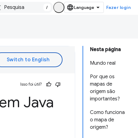
/
Fazer login
Nesta página
Mundo real
Por que os
mapas de
Isso foi útil?
origem são
gem Java
importantes?
Como funciona
o mapa de
origem?