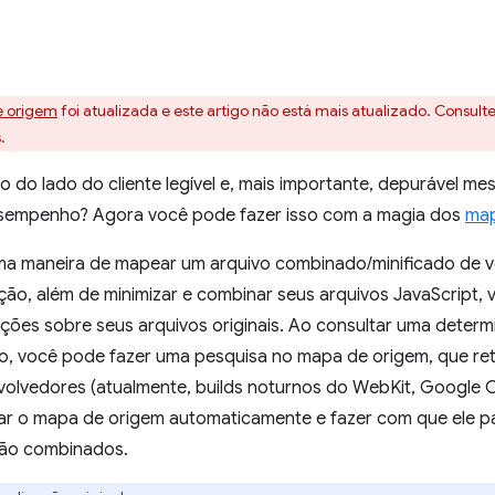
e origem
foi atualizada e este artigo não está mais atualizado. Consult
.
o do lado do cliente legível e, mais importante, depurável m
desempenho? Agora você pode fazer isso com a magia dos
map
a maneira de mapear um arquivo combinado/minificado de v
ução, além de minimizar e combinar seus arquivos JavaScript
ões sobre seus arquivos originais. Ao consultar uma determ
o, você pode fazer uma pesquisa no mapa de origem, que retor
olvedores (atualmente, builds noturnos do WebKit, Google 
sar o mapa de origem automaticamente e fazer com que ele p
não combinados.