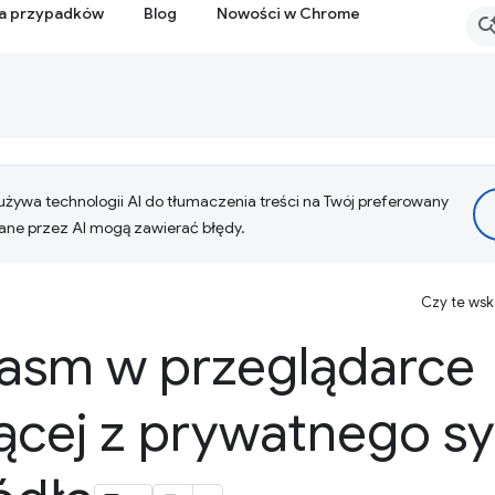
ia przypadków
Blog
Nowości w Chrome
żywa technologii AI do tłumaczenia treści na Twój preferowany
ne przez AI mogą zawierać błędy.
Czy te ws
asm w przeglądarce
jącej z prywatnego s