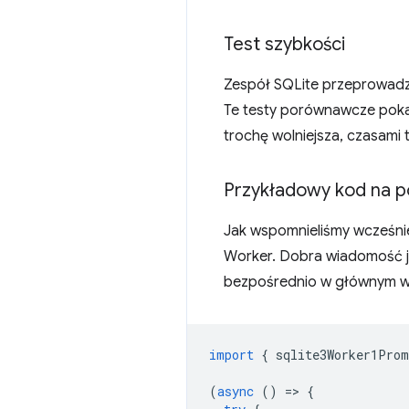
Test szybkości
Zespół SQLite przeprowadz
Te testy porównawcze pokaz
trochę wolniejsza, czasami
Przykładowy kod na p
Jak wspomnieliśmy wcześnie
Worker. Dobra wiadomość jes
bezpośrednio w głównym w
import
{
sqlite3Worker1Prom
(
async
()
=
>
{