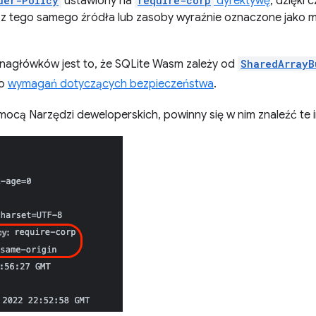
der-Policy
ustawiony na
require-corp
dyrektywę
, dzięki
 z tego samego źródła lub zasoby wyraźnie oznaczone jako 
agłówków jest to, że SQLite Wasm zależy od
SharedArrayB
go
wymagań dotyczących bezpieczeństwa
.
mocą Narzędzi deweloperskich, powinny się w nim znaleźć te 