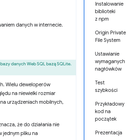
Instalowanie
biblioteki
z npm
aniem danych w internecie.
Origin Private
File System
Ustawianie
wymaganych
e bazy danych Web SQL bazą SQLite.
nagłówków
Test
ch. Wielu deweloperów
szybkości
du na niewielki rozmiar
h na urządzeniach mobilnych,
Przykładowy
kod na
początek
nacza, że do działania nie
Prezentacja
 jednym pliku na