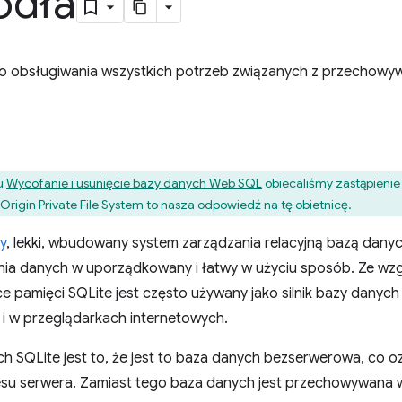
ódła
o obsługiwania wszystkich potrzeb związanych z przechowyw
u
Wycofanie i usunięcie bazy danych Web SQL
obiecaliśmy zastąpieni
igin Private File System to nasza odpowiedź na tę obietnicę.
y
, lekki, wbudowany system zarządzania relacyjną bazą dany
a danych w uporządkowany i łatwy w użyciu sposób. Ze wzglę
e pamięci SQLite jest często używany jako silnik bazy danyc
 i w przeglądarkach internetowych.
h SQLite jest to, że jest to baza danych bezserwerowa, co oz
u serwera. Zamiast tego baza danych jest przechowywana w