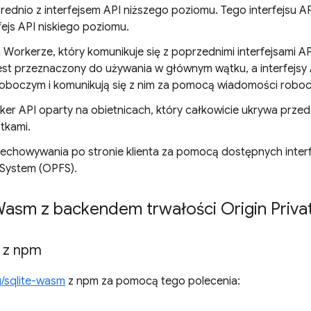
rednio z interfejsem API niższego poziomu. Tego interfejsu A
ejs API niskiego poziomu.
na Workerze, który komunikuje się z poprzednimi interfejsami
 jest przeznaczony do używania w głównym wątku, a interfejsy
roboczym i komunikują się z nim za pomocą wiadomości roboc
rker API oparty na obietnicach, który całkowicie ukrywa prze
tkami.
echowywania po stronie klienta za pomocą dostępnych interf
e System (OPFS).
asm z backendem trwałości Origin Privat
i z npm
g/sqlite-wasm
z npm za pomocą tego polecenia: