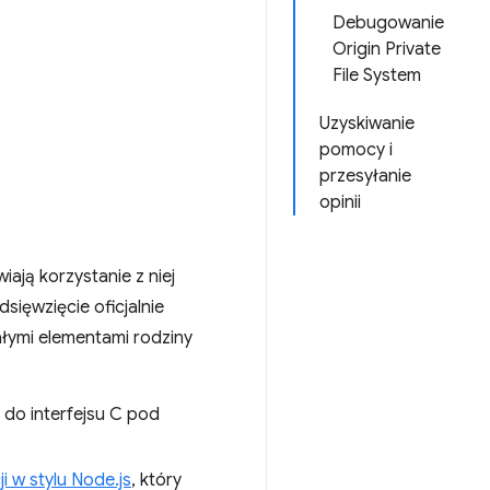
Debugowanie
Origin Private
File System
Uzyskiwanie
pomocy i
przesyłanie
opinii
iają korzystanie z niej
sięwzięcie oficjalnie
tałymi elementami rodziny
y do interfejsu C pod
i w stylu Node.js
, który