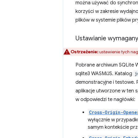
można używać do synchronic
korzyści w zakresie wydajn
plików w systemie plików 
Ustawianie wymagan
Ostrzeżenie:
ustawienie tych nag
Pobrane archiwum SQLite Wa
sqlite3 WASM/JS. Katalog
j
demonstracyjne i testowe. 
aplikacje utworzone w ten
w odpowiedzi te nagłówki:
Cross-Origin-Opene
wyłącznie w przypadk
samym kontekście prz