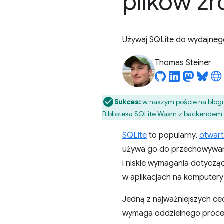
plików źr
Używaj SQLite do wydajneg
Thomas Steiner
Sukces:
w naszym poście na blog
Biblioteka SQLite Wasm z backendem Or
SQLite
to popularny,
otwart
używa go do przechowywani
i niskie wymagania dotycząc
w aplikacjach na komputery
Jedną z najważniejszych cec
wymaga oddzielnego proces