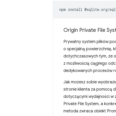
npm
install
Origin Private File Sy
Prywatny system plików po
o specjalną powierzchnię, 
dotychczasowych tym, że ofe
z możliwością ciągłego odc
dedykowanych procesów rob
Jak możesz sobie wyobrazić
stronie klienta za pomocą 
dotyczącymi wydajności w z
Private File System, a konk
metoda zwraca obiekt Promi