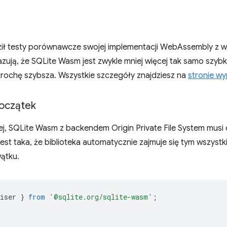
ił testy porównawcze swojej implementacji WebAssembly z 
ują, że SQLite Wasm jest zwykle mniej więcej tak samo szybk
 trochę szybsza. Wszystkie szczegóły znajdziesz na
stronie w
oczątek
j, SQLite Wasm z backendem Origin Private File System musi 
t taka, że biblioteka automatycznie zajmuje się tym wszystk
ątku.
iser
}
from
'@sqlite.org/sqlite-wasm'
;