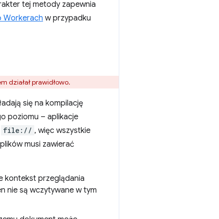
rakter tej metody zapewnia
 Workerach
w przypadku
em działał prawidłowo.
kładają się na kompilację
go poziomu – aplikacje
L
file://
, więc wszystkie
plików musi zawierać
uje kontekst przeglądania
n nie są wczytywane w tym