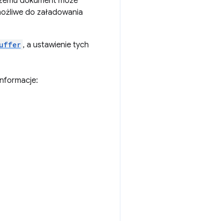
 czemu dokument może
możliwe do załadowania
uffer
, a ustawienie tych
informacje: