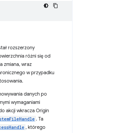
stał rozszerzony
wierzchnia różni się od
Ta zmiana, wraz
chronicznego w przypadku
tosowania.
echowywania danych po
cznymi wymaganiami
o akcji wkracza Origin
stemFileHandle
. Ta
cessHandle
, którego