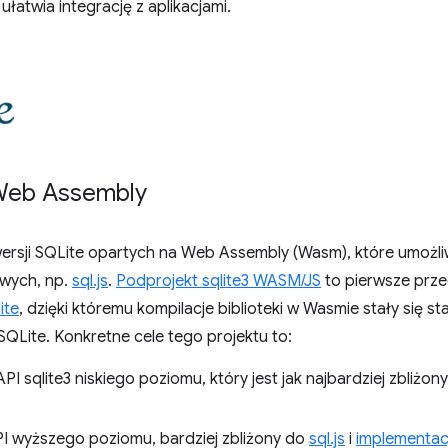
łatwia integrację z aplikacjami.
 Web Assembly
h wersji SQLite opartych na Web Assembly (Wasm), które umożliw
owych, np.
sql.js
.
Podprojekt sqlite3 WASM/JS
to pierwsze przed
ite
, dzięki któremu kompilacje biblioteki w Wasmie stały się s
Lite. Konkretne cele tego projektu to:
PI sqlite3 niskiego poziomu, który jest jak najbardziej zbliżon
PI wyższego poziomu, bardziej zbliżony do
sql.js
i
implementacj