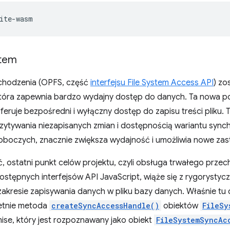
stem
chodzenia (OPFS, część
interfejsu File System Access API
) zo
która zapewnia bardzo wydajny dostęp do danych. Ta nowa po
ruje bezpośredni i wyłączny dostęp do zapisu treści pliku. 
zytywania niezapisanych zmian i dostępnością wariantu syn
oczych, znacznie zwiększa wydajność i umożliwia nowe zas
, ostatni punkt celów projektu, czyli obsługa trwałego prz
dostępnych interfejsów API JavaScript, wiąże się z rygorysty
akresie zapisywania danych w pliku bazy danych. Właśnie tu d
retnie metoda
createSyncAccessHandle()
obiektów
FileSy
se, który jest rozpoznawany jako obiekt
FileSystemSyncAc