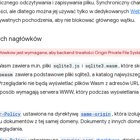
znego odczytywania i zapisywania pliku. Synchroniczny cha
ości, ale dlatego można jej używać tylko w dedykowanych
Web
prywatnych pochodzenia, aby nie blokować głównego wątku.
ych nagłówków
łówków jest wymagane, aby backend trwałości Origin Private File Syst
sm zawiera m.in. pliki
sqlite3.js
i
sqlite3.wasm
, które s
swasm
zawiera podstawowe pliki sqlite3, a katalog najwyższe
Przeglądarki nie będą wyświetlać plików Wasm z adresów UR
 sposób wymagają serwera WWW, który podczas wyświetlania 
r-Policy
ustawiona na dyrektywę
same-origin
, która izol
u dokumentów z tej samej domeny. Dokumenty z innych dome
eglądania.