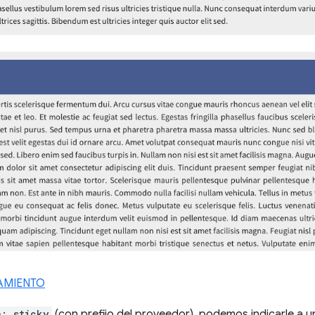
AMIENTO
n: sticky
(con prefijo del proveedor), podemos indicarle a 