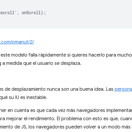
scroll', onScroll);

in.com/omanut/2/
ro este modelo falla rápidamente si quieres hacerlo para muc
 a medida que el usuario se desplaza.
res de desplazamiento nunca son una buena idea. Las
person
qué su IU es inestable.
ner en cuenta es que cada vez más navegadores implementan
ra mejorar el rendimiento. El problema con esto es que, cuan
iento de JS, los navegadores pueden volver a un modo más l