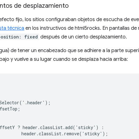
entos de desplazamiento
 efecto fijo, los sitios configuraban objetos de escucha de e
sta técnica
en los instructivos de html5rocks. En pantallas de
position: fixed
después de un cierto desplazamiento.
igua) de tener un encabezado que se adhiere a la parte super
bajo y vuelve a su lugar cuando se desplaza hacia arriba:
Selector('.header');

fsetTop;

ffsetY ? header.classList.add('sticky') :

         header.classList.remove('sticky');
