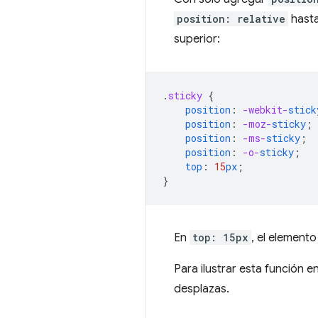
position: relative
hasta
superior:
.
sticky
{
position
:
-webkit-
stick
position
:
-moz-
sticky
;
position
:
-ms-
sticky
;
position
:
-o-
sticky
;
top
:
15
px
;
}
En
top: 15px
, el elemento 
Para ilustrar esta función 
desplazas.