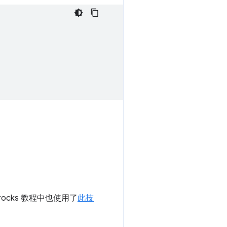
。
rocks 教程中也使用了
此技