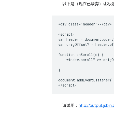
以下是（现在已废弃）让标
<div class="header"></div>

<script>

var header = document.query
var origOffsetY = header.of
function onScroll(e) {

    window.scrollY >= origO
                           
}

document.addEventListener('
请试用：
http://output.jsbi