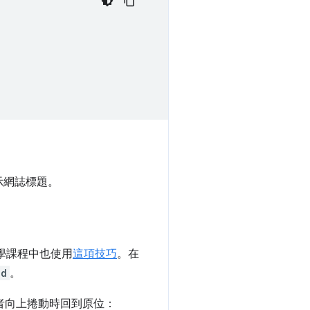
示網誌標題。
 教學課程中也使用
這項技巧
。在
ed
。
用者向上捲動時回到原位：