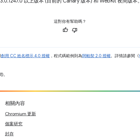
0.1247.0 以上版本 (目前的 Canary 版本) 和 WebKit 夜間版本
這對你有幫助嗎？
用
創用 CC 姓名標示 4.0 授權
，程式碼範例則為
阿帕契 2.0 授權
。詳情請參閱《
間)。
相關內容
Chromium 更新
個案研究
封存