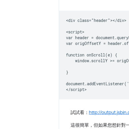
<div class="header"></div>

<script>

var header = document.query
var origOffsetY = header.of
function onScroll(e) {

    window.scrollY >= origO
                           
}

document.addEventListener('
試試看：
http://output.jsbi
這很簡單，但如果您想針對一