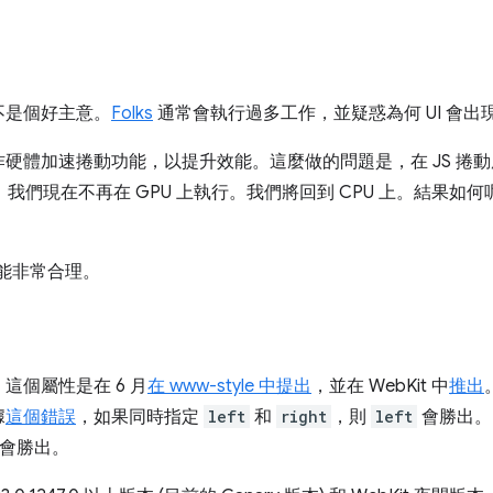
不是個好主意。
Folks
通常會執行過多工作，並疑惑為何 UI 會出
硬體加速捲動功能，以提升效能。這麼做的問題是，在 JS 捲
式。我們現在不再在 GPU 上執行。我們將回到 CPU 上。結果
功能非常合理。
這個屬性是在 6 月
在 www-style 中提出
，並在 WebKit 中
推出
據
這個錯誤
，如果同時指定
left
和
right
，則
left
會勝出。
會勝出。