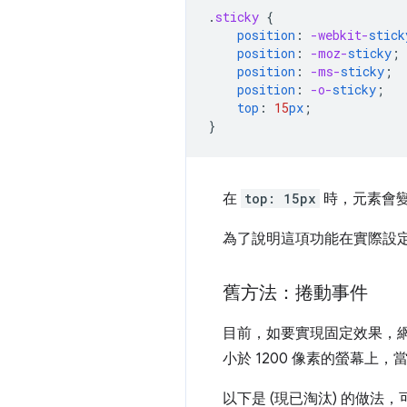
.
sticky
{
position
:
-webkit-
stick
position
:
-moz-
sticky
;
position
:
-ms-
sticky
;
position
:
-o-
sticky
;
top
:
15
px
;
}
在
top: 15px
時，元素會
為了說明這項功能在實際設
舊方法：捲動事件
目前，如要實現固定效果，網站
小於 1200 像素的螢幕
以下是 (現已淘汰) 的做