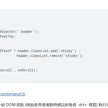
Selector('.header');

fsetTop;

ffsetY ? header.classList.add('sticky') :

         header.classList.remove('sticky');

scroll', onScroll);

n.com/omanut/2/
組 DOM 節點 (例如使用者捲動時網誌的每個
<h1>
標題) 執