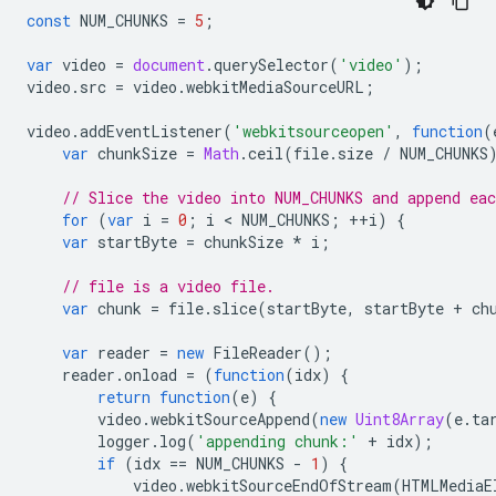
const
NUM_CHUNKS
=
5
;
var
video
=
document
.
querySelector
(
'video'
);
video
.
src
=
video
.
webkitMediaSourceURL
;
video
.
addEventListener
(
'webkitsourceopen'
,
function
(
var
chunkSize
=
Math
.
ceil
(
file
.
size
/
NUM_CHUNKS
// Slice the video into NUM_CHUNKS and append ea
for
(
var
i
=
0
;
i
 < 
NUM_CHUNKS
;
++
i
)
{
var
startByte
=
chunkSize
*
i
;
// file is a video file.
var
chunk
=
file
.
slice
(
startByte
,
startByte
+
ch
var
reader
=
new
FileReader
();
reader
.
onload
=
(
function
(
idx
)
{
return
function
(
e
)
{
video
.
webkitSourceAppend
(
new
Uint8Array
(
e
.
ta
logger
.
log
(
'appending chunk:'
+
idx
);
if
(
idx
==
NUM_CHUNKS
-
1
)
{
video
.
webkitSourceEndOfStream
(
HTMLMediaE