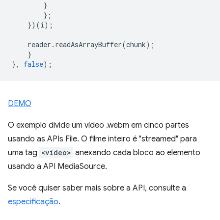
}
};
})(
i
);
reader
.
readAsArrayBuffer
(
chunk
);
}
},
false
);
DEMO
O exemplo divide um vídeo .webm em cinco partes
usando as APIs File. O filme inteiro é "streamed" para
uma tag
<video>
anexando cada bloco ao elemento
usando a API MediaSource.
Se você quiser saber mais sobre a API, consulte a
especificação
.