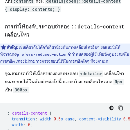
เป็น
contents
ดังนี้
details[open]::details-content
{ display: contents; }
การทำให้องค์ประกอบจำลอง
::
details-content
เคลื่อนไหว
สำคัญ:
เช่นเดียวกับโค้ดที่เกี่ยวข้องกับภาพเคลื่อนไหวอื่นๆ ขอแนะนำให้
พิจารณา
ค่ากำหนดของผู้ใช้
เพื่อวัตถุประสงค์ใน
@prefers-reduced-motion
การสาธิต เราจะไม่รวมการตรวจสอบนี้ไว้ในการสาธิตใดๆ ที่จะตามมา
คุณสามารถทำให้เนื้อหาขององค์ประกอบ
<details>
เคลื่อนไหว
ขณะขยายได้ ในตัวอย่างต่อไปนี้ ความกว้างจะเคลื่อนไหวจาก
0px
เป็น
300px
::
details-content
{
transition
:
width
0.5
s
ease
,
content-visibility
0.
width
:
0
;