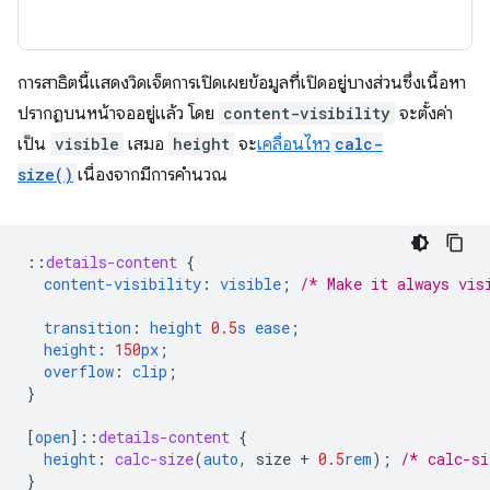
การสาธิตนี้แสดงวิดเจ็ตการเปิดเผยข้อมูลที่เปิดอยู่บางส่วนซึ่งเนื้อหา
ปรากฏบนหน้าจออยู่แล้ว โดย
content-visibility
จะตั้งค่า
เป็น
visible
เสมอ
height
จะ
เคลื่อนไหว
calc-
size()
เนื่องจากมีการคำนวณ
::
details-content
{
content-visibility
:
visible
;
/* Make it always vis
transition
:
height
0.5
s
ease
;
height
:
150
px
;
overflow
:
clip
;
}
[
open
]
::
details-content
{
height
:
calc-size
(
auto
,
size
+
0.5
rem
);
/* calc-si
}