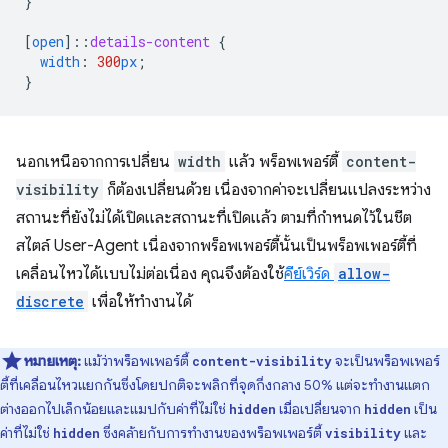
}
[
open
]
::
details-content
{
width
:
300
px
;
}
นอกเหนือจากการเปลี่ยน
width
แล้ว พร็อพเพอร์ตี้
content-
visibility
ก็ต้องเปลี่ยนด้วย เนื่องจากค่าจะเปลี่ยนแปลงระหว่าง
สถานะที่ยังไม่ได้เปิดและสถานะที่เปิดแล้ว ตามที่กำหนดไว้ในชีต
สไตล์ User-Agent เนื่องจากพร็อพเพอร์ตี้นั้นเป็นพร็อพเพอร์ตี้ที่
เคลื่อนไหวได้แบบไม่ต่อเนื่อง คุณจึงต้องใช้
คีย์เวิร์ด
allow-
discrete
เพื่อให้ทำงานได้
หมายเหตุ:
แม้ว่าพร็อพเพอร์ตี้
จะเป็นพร็อพเพอร์
content-visibility
ตี้ที่เคลื่อนไหวแยกกันซึ่งโดยปกติจะพลิกที่จุดกึ่งกลาง 50% แต่จะทำงานแตก
ต่างออกไปเล็กน้อยและแมปกับค่าที่ไม่ใช่
เมื่อเปลี่ยนจาก
เป็น
hidden
hidden
ค่าที่ไม่ใช่
ซึ่งคล้ายกับการทำงานของพร็อพเพอร์ตี้
และ
hidden
visibility