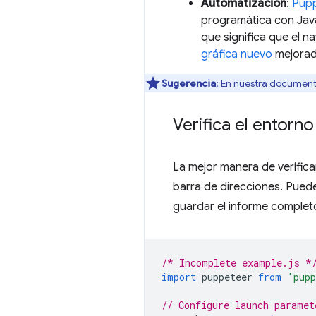
Automatización
:
Pup
programática con Java
que significa que el n
gráfica nuevo
mejorado
Sugerencia
: En nuestra document
Verifica el entorno
La mejor manera de verifica
barra de direcciones. Pue
guardar el informe complet
/* Incomplete example.js *
import
puppeteer
from
'pupp
// Configure launch paramet