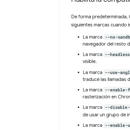
De forma predeterminada, C
siguientes marcas cuando i
La marca
--no-sand
navegador del resto d
La marca
--headles
visible.
La marca
--use-ang
traduce las llamadas 
La marca
--enable-
rasterización en Chro
La marca
--disable
de usar un grupo de i
La marca
--enable-