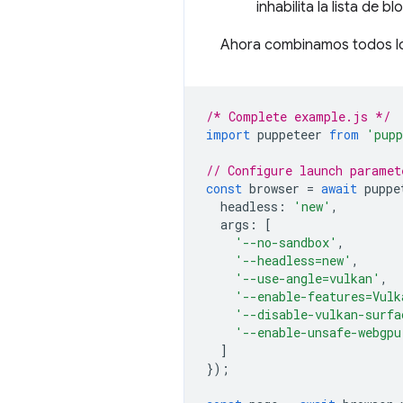
inhabilita la lista de
Ahora combinamos todos lo
/* Complete example.js */
import
puppeteer
from
'pupp
// Configure launch paramet
const
browser
=
await
puppe
headless
:
'new'
,
args
:
[
'--no-sandbox'
,
'--headless=new'
,
'--use-angle=vulkan'
,
'--enable-features=Vulk
'--disable-vulkan-surfa
'--enable-unsafe-webgpu
]
});