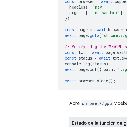
const
browser
=
await
puppe
headless
:
'new'
,
args
:
[
'--no-sandbox'
]
});
const
page
=
await
browser
.
await
page
.
goto
(
'chrome://
// Verify: log the WebGPU 
const
txt
=
await
page
.
wait
const
status
=
await
txt
.
ev
console
.
log
(
status
);
await
page
.
pdf
({
path
:
'./g
await
browser
.
close
();
Abre
chrome://gpu
y debe
Estado de la función de g