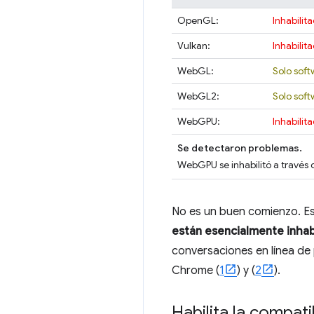
OpenGL:
Inhabilit
Vulkan:
Inhabilit
WebGL:
Solo soft
WebGL2:
Solo soft
WebGPU:
Inhabilit
Se detectaron problemas.
WebGPU se inhabilitó a través d
No es un buen comienzo. Es
están esencialmente inhab
conversaciones en línea de p
Chrome (
1
) y (
2
).
Habilita la compat