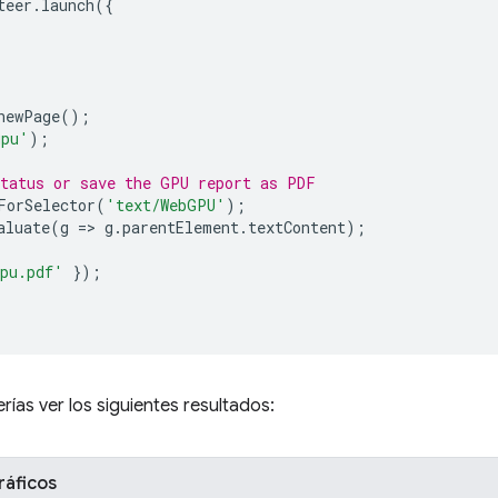
teer
.
launch
({
newPage
();
gpu'
);
status or save the GPU report as PDF
ForSelector
(
'text/WebGPU'
);
aluate
(
g
=
>
g
.
parentElement
.
textContent
);
pu.pdf'
});
rías ver los siguientes resultados:
ráficos