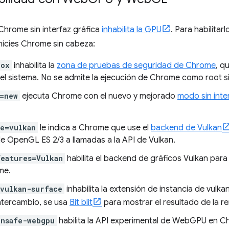
hrome sin interfaz gráfica
inhabilita la GPU
. Para habilitar
nicies Chrome sin cabeza:
box
inhabilita la
zona de pruebas de seguridad de Chrome
, q
el sistema. No se admite la ejecución de Chrome como root s
s=new
ejecuta Chrome con el nuevo y mejorado
modo sin inte
le=vulkan
le indica a Chrome que use el
backend de Vulkan
de OpenGL ES 2/3 a llamadas a la API de Vulkan.
features=Vulkan
habilita el backend de gráficos Vulkan para
me.
-vulkan-surface
inhabilita la extensión de instancia de vulka
ntercambio, se usa
Bit blit
para mostrar el resultado de la re
unsafe-webgpu
habilita la API experimental de WebGPU en C