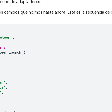
 bloqueo de adaptadores.
s cambios que hicimos hasta ahora. Esta es la secuencia d
eteer'
;
ers
teer
.
launch
({
an'
,
ce'
,
'
,