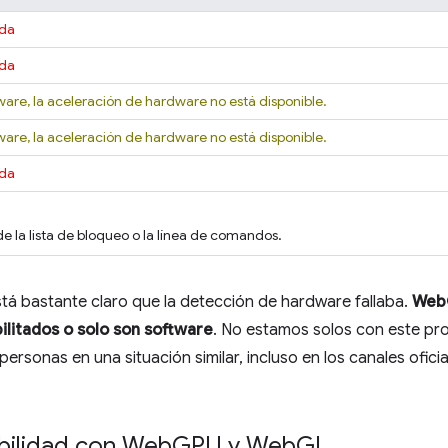
ada
ada
ware, la aceleración de hardware no está disponible.
ware, la aceleración de hardware no está disponible.
ada
e la lista de bloqueo o la línea de comandos.
tá bastante claro que la detección de hardware fallaba.
Web
ilitados o solo son software
. No estamos solos con este p
ersonas en una situación similar, incluso en los canales ofici
ibilidad con Web
GPU y Web
GL