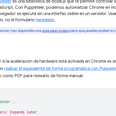
peteer
es una biblioteca de Node.js que te permite controlar
Script. Con Puppeteer, podemos automatizar Chrome en modo 
avegador se ejecuta sin una interfaz visible en un servidor. Us
, no el formulario
heredado
.
ación, hay disponible una
guía paso a paso
para que puedas probar la c
r si la aceleración de hardware está activada en Chrome es e
des
realizar el equivalente de forma programática con Puppete
o como PDF para revisarlo de forma manual:
/
eteer'
;
ers: Expands later