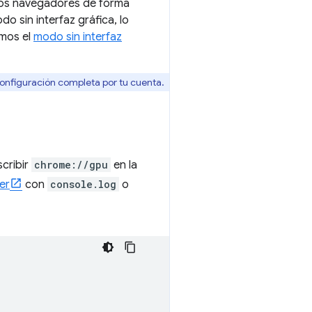
 los navegadores de forma
sin interfaz gráfica, lo
amos el
modo sin interfaz
onfiguración completa por tu cuenta.
scribir
chrome://gpu
en la
er
con
console.log
o