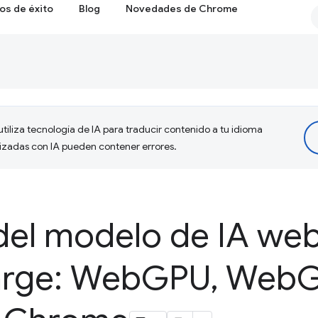
os de éxito
Blog
Novedades de Chrome
tiliza tecnología de IA para traducir contenido a tu idioma
lizadas con IA pueden contener errores.
del modelo de IA we
rge: Web
GPU
,
Web
G