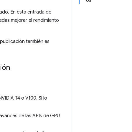
os
ado. En esta entrada de
das mejorar el rendimiento
 publicación también es
ión
IDIA T4 o V100. Si lo
 avances de las APIs de GPU