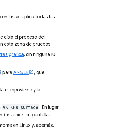
lo en Linux, aplica todas las
ue aísla el proceso del
in esta zona de pruebas.
rfaz gráfica
, sin ninguna IU
para
ANGLE
, que
 la composición y la
n
VK_KHR_surface
. En lugar
nderización en pantalla.
hrome en Linux y, además,