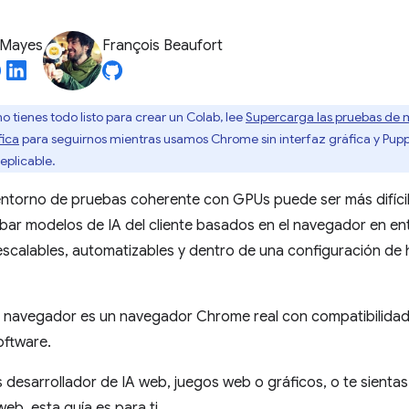
 Mayes
François Beaufort
 no tienes todo listo para crear un Colab, lee
Supercarga las pruebas de
fica
para seguirnos mientras usamos Chrome sin interfaz gráfica y Pupp
eplicable.
entorno de pruebas coherente con GPUs puede ser más difícil
bar modelos de IA del cliente basados en el navegador en en
escalables, automatizables y dentro de una configuración d
el navegador es un navegador Chrome real con compatibilidad
oftware.
 desarrollador de IA web, juegos web o gráficos, o te sienta
eb, esta guía es para ti.