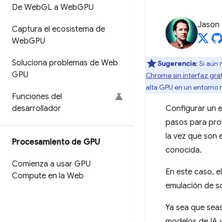
De Web
GL a Web
GPU
Jason
Captura el ecosistema de
Web
GPU
Soluciona problemas de Web
Sugerencia
: Si aún
GPU
Chrome sin interfaz grá
alta GPU en un entorno r
Funciones del
desarrollador
Configurar un 
pasos para pro
la vez que son 
Procesamiento de GPU
conocida.
Comienza a usar GPU
En este caso, 
Compute en la Web
emulación de s
Ya sea que seas
modelos de IA w