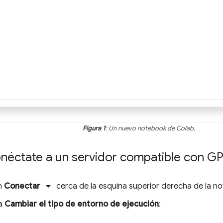
Figura 1
: Un nuevo notebook de Colab.
onéctate a un servidor compatible con G
arrow_drop_down
en
Conectar
cerca de la esquina superior derecha de la n
na
Cambiar el tipo de entorno de ejecución
: