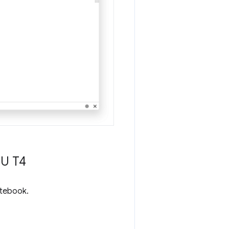
PU T4
otebook.