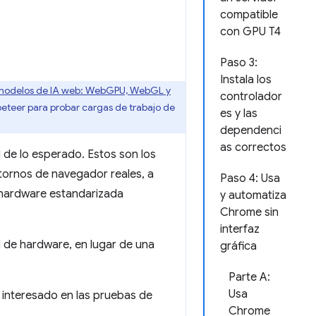
compatible
con GPU T4
Paso 3:
Instala los
 modelos de IA web: WebGPU, WebGL y
controlador
eteer para probar cargas de trabajo de
es y las
dependenci
as correctos
 de lo esperado. Estos son los
tornos de navegador reales, a
Paso 4: Usa
e hardware estandarizada
y automatiza
Chrome sin
interfaz
 de hardware, en lugar de una
gráfica
Parte A:
Usa
s interesado en las pruebas de
Chrome