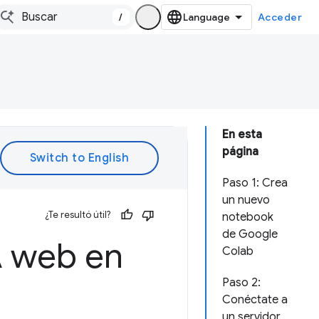
/
Acceder
En esta
página
Paso 1: Crea
un nuevo
¿Te resultó útil?
notebook
de Google
A web en
Colab
Paso 2:
Conéctate a
un servidor