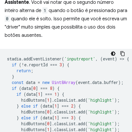
Assistente
. Você vai notar que o segundo número
inteiro alterna de
1
quando o botão é pressionado para
0
quando ele é solto. Isso permite que você escreva um
"driver" muito simples que possibilita o uso dos dois
botões ausentes.
stadia
.
addEventListener
(
'inputreport'
,
(
event
)
=
>
{
if
(
!
e
.
reportId
===
3
)
{
return
;
}
const
data
=
new
Uint8Array
(
event
.
data
.
buffer
);
if
(
data
[
0
]
===
8
)
{
if
(
data
[
1
]
===
1
)
{
hidButtons
[
1
].
classList
.
add
(
'highlight'
);
}
else
if
(
data
[
1
]
===
2
)
{
hidButtons
[
0
].
classList
.
add
(
'highlight'
);
}
else
if
(
data
[
1
]
===
3
)
{
hidButtons
[
0
].
classList
.
add
(
'highlight'
);
hidButtons
[
1
].
classList
.
add
(
'highlight'
);