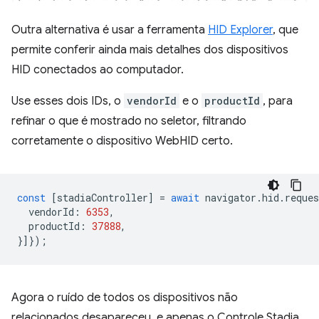
Outra alternativa é usar a ferramenta
HID Explorer
, que
permite conferir ainda mais detalhes dos dispositivos
HID conectados ao computador.
Use esses dois IDs, o
vendorId
e o
productId
, para
refinar o que é mostrado no seletor, filtrando
corretamente o dispositivo WebHID certo.
const
[
stadiaController
]
=
await
navigator
.
hid
.
reques
vendorId
:
6353
,
productId
:
37888
,
}]});
Agora o ruído de todos os dispositivos não
relacionados desapareceu, e apenas o Controle Stadia