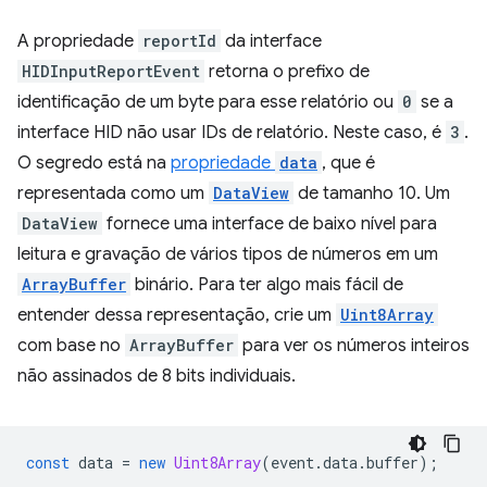
A propriedade
reportId
da interface
HIDInputReportEvent
retorna o prefixo de
identificação de um byte para esse relatório ou
0
se a
interface HID não usar IDs de relatório. Neste caso, é
3
.
O segredo está na
propriedade
data
, que é
representada como um
DataView
de tamanho 10. Um
DataView
fornece uma interface de baixo nível para
leitura e gravação de vários tipos de números em um
ArrayBuffer
binário. Para ter algo mais fácil de
entender dessa representação, crie um
Uint8Array
com base no
ArrayBuffer
para ver os números inteiros
não assinados de 8 bits individuais.
const
data
=
new
Uint8Array
(
event
.
data
.
buffer
);