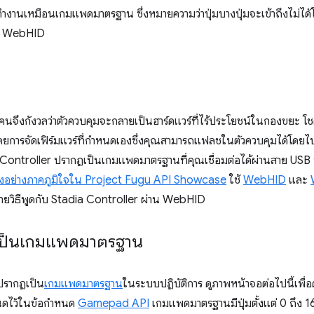
ำงานเหมือนเกมแพดมาตรฐาน ซึ่งหมายความว่าปุ่มบางปุ่มจะเข้าถึงไม่ไ
้วย WebHID
คนจึงกังวลว่าตัวควบคุมจะกลายเป็นฮาร์ดแวร์ที่ไร้ประโยชน์ในกองขยะ โชคด
ยการจัดเฟิร์มแวร์ที่กำหนดเองซึ่งคุณสามารถแฟลชในตัวควบคุมได้โดยไป
 Controller ปรากฏเป็นเกมแพดมาตรฐานที่คุณเชื่อมต่อได้ผ่านสาย USB 
งอย่างภาคภูมิใจใน Project Fugu API Showcase
ใช้
WebHID
และ
บายวิธีพูดกับ Stadia Controller ผ่าน WebHID
 เป็นเกมแพดมาตรฐาน
ปรากฏเป็น
เกมแพดมาตรฐาน
ในระบบปฏิบัติการ ดูภาพหน้าจอต่อไปนี้เพื่อ
นดไว้ในข้อกำหนด
Gamepad API
เกมแพดมาตรฐานมีปุ่มตั้งแต่ 0 ถึง 16