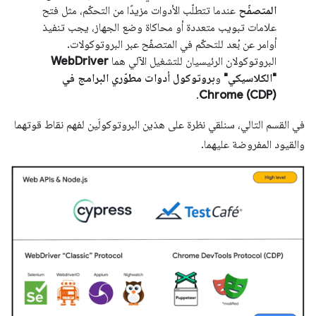
المتصفّح
عندما تتطلّب الأدوات مزيدًا من التحكّم، مثل فتح
علامات تبويب متعددة أو محاكاة وضع الجهاز، يجب تنفيذ
أوامر عن بُعد للتحكّم في المتصفّح عبر البروتوكولات.
البروتوكولان الرئيسيان للتشغيل الآلي هما
WebDriver
"الكلاسيكي"
و
بروتوكول أدوات مطوّري البرامج في
.
Chrome (CDP)
في القسم التالي، سنلقي نظرة على هذين البروتوكولَين لفهم نقاط قوتهما
والقيود المفروضة عليهما.