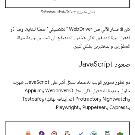
تطوّر مشروع Selenium WebDriver
كان الاختبار الآلي قبل WebDriver "الكلاسيكي" صعبًا للغاية. وقد أدّى
تفعيل ميزة التشغيل الآلي لاختبار المتصفّح إلى تحسين جودة حياة
المطوّرين والمختبِرين بشكلٍ كبير.
صعود Java
Script
مع تطور تطوير الويب للاعتماد بشكل أكبر على JavaScript، ظهرت
حلول جديدة للتشغيل الآلي، مثل WebdriverIO وAppium
وNightwatch وProtractor (تم إيقافه نهائيًا) وTestcafe
وCypress وPuppeteer وPlaywright.