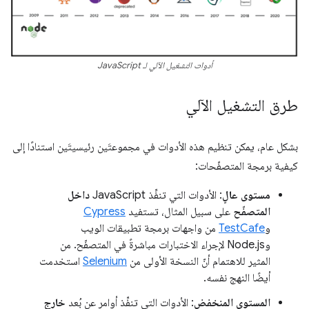
أدوات التشغيل الآلي لـ JavaScript
طرق التشغيل الآلي
بشكل عام، يمكن تنظيم هذه الأدوات في مجموعتَين رئيسيتَين استنادًا إلى
كيفية برمجة المتصفّحات:
مستوى عالٍ
: الأدوات التي تنفِّذ JavaScript
داخل
المتصفّح
على سبيل المثال، تستفيد
Cypress
و
TestCafe
من واجهات برمجة تطبيقات الويب
وNode.js لإجراء الاختبارات مباشرةً في المتصفّح. من
المثير للاهتمام أنّ النسخة الأولى من
Selenium
استخدمت
أيضًا النهج نفسه.
المستوى المنخفض
: الأدوات التي تنفِّذ أوامر عن بُعد
خارج