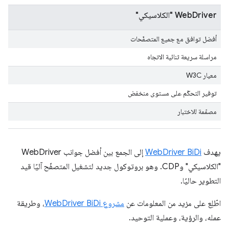
WebDriver "الكلاسيكي"
أفضل توافق مع جميع المتصفّحات
مراسلة سريعة ثنائية الاتجاه
معيار W3C
توفير التحكّم على مستوى منخفض
مصمّمة للاختبار
يهدف
WebDriver BiDi
إلى الجمع بين أفضل جوانب WebDriver
"الكلاسيكي" وCDP. وهو بروتوكول جديد لتشغيل المتصفّح آليًا قيد
التطوير حاليًا.
اطّلِع على مزيد من المعلومات عن
مشروع WebDriver BiDi
، وطريقة
عمله، والرؤية، وعملية التوحيد.