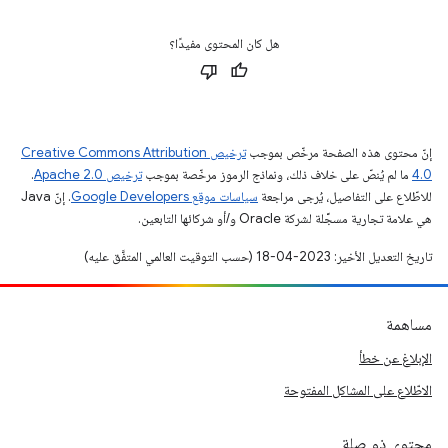
هل كان المحتوى مفيدًا؟
إنّ محتوى هذه الصفحة مرخّص بموجب
ترخيص Creative Commons Attribution
4.0‏
ما لم يُنصّ على خلاف ذلك، ونماذج الرموز مرخّصة بموجب
ترخيص Apache 2.0‏
.
للاطّلاع على التفاصيل، يُرجى مراجعة
سياسات موقع Google Developers‏
. إنّ Java
هي علامة تجارية مسجَّلة لشركة Oracle و/أو شركائها التابعين.
تاريخ التعديل الأخير: 2023-04-18 (حسب التوقيت العالمي المتفَّق عليه)
مساهمة
الإبلاغ عن خطأ
الاطّلاع على المشاكل المفتوحة
محتوى ذو صلة