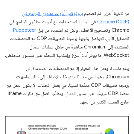
من ناحية أخرى، تم تصميم
بروتوكول أدوات مطوّري البرامج في
Chrome (CDP)
في البداية لاستخدامه مع أدوات مطوّري البرامج في
Chrome وتصحيح الأخطاء، ولكن تم اعتماده من قِبل
Puppeteer
للتشغيل الآلي. تتواصل واجهة برمجة التطبيقات CDP مع المتصفّحات
المستندة إلى Chromium مباشرةً من خلال عمليات اتصال
WebSocket، ما يوفر أداءً أسرع وإمكانية التحكّم على مستوى منخفض.
ومع ذلك، لا يعمل هذا المعيار إلا مع المتصفّحات المستندة إلى
Chromium، وهو ليس معيارًا مفتوحًا. بالإضافة إلى ذلك، واجهات
برمجة تطبيقات CDP معقّدة نسبيًا. في بعض الحالات، لا يكون العمل مع
منصّة CDP مريحًا. على سبيل المثال، يتطلّب العمل مع إطارات iframe
خارج العملية الكثير من الجهد.