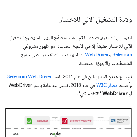
ولادة التشغيل الآلي للاختبار
لنعود إلى التسعينيات عندما تم إنشاء متصفّح الويب. لم يصبح التشغيل
الآلي للاختبار حقيقةً إلا في الألفية الجديدة، مع ظهور مشروعَي
Selenium
و
WebDriver
لمواجهة تحديات الاختبار على جميع
المتصفّحات والأجهزة المتعددة.
تم دمج هذين المشروعَين في عام 2011 باسم
Selenium WebDriver
وأصبحا
معيار W3C
في عام 2018. نشير إليه عادةً باسم WebDriver
أو
WebDriver "الكلاسيكي"
.