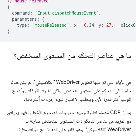
// Mouse released
{
command
:
'Input.dispatchMouseEvent'
,
parameters
:
{
type
:
'mouseReleased'
,
x
:
10
.34
,
y
:
27.1
,
clickC
}
ما هي عناصر التحكّم من المستوى المنخفض؟
في الأيام التي تم فيها تطوير WebDriver "الكلاسيكي"، لم يكن هناك
حاجة إلى التحكّم على مستوى منخفض. ولكن تغيّرت الأوقات، وأصبح
الويب أكثر قدرة الآن، ويتطلّب الاختبار اليوم إجراءات أكثر دقة.
بما أنّ CDP مصمّم لتلبية جميع احتياجات تصحيح الأخطاء، فهو يتوافق
مع المزيد من عناصر التحكّم ذات المستوى المنخفض مقارنةً بـ
WebDriver "الكلاسيكي". وهو قادر على التعامل مع ميزات مثل: