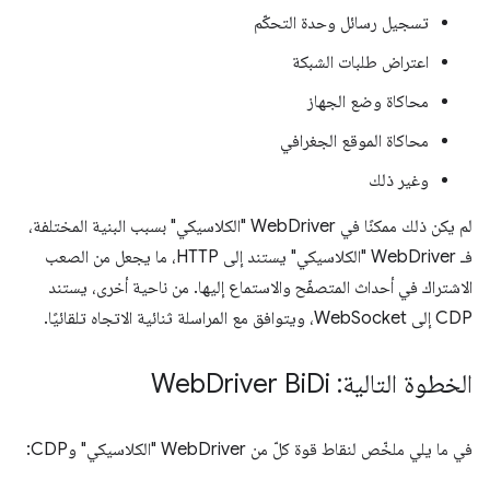
تسجيل رسائل وحدة التحكّم
اعتراض طلبات الشبكة
محاكاة وضع الجهاز
محاكاة الموقع الجغرافي
وغير ذلك
لم يكن ذلك ممكنًا في WebDriver "الكلاسيكي" بسبب البنية المختلفة،
فـ WebDriver "الكلاسيكي" يستند إلى HTTP، ما يجعل من الصعب
الاشتراك في أحداث المتصفّح والاستماع إليها. من ناحية أخرى، يستند
CDP إلى WebSocket، ويتوافق مع المراسلة ثنائية الاتجاه تلقائيًا.
الخطوة التالية: Web
Di
Driver Bi
في ما يلي ملخّص لنقاط قوة كلّ من WebDriver "الكلاسيكي" وCDP: