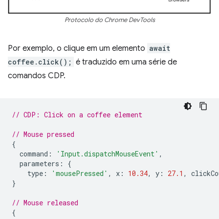
Protocolo do Chrome DevTools
Por exemplo, o clique em um elemento
await
coffee.click();
é traduzido em uma série de
comandos CDP.
// CDP: Click on a coffee element
// Mouse pressed
{
command
:
'Input.dispatchMouseEvent'
,
parameters
:
{
type
:
'mousePressed'
,
x
:
10.34
,
y
:
27.1
,
clickCo
}
// Mouse released
{