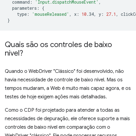
command
:
'Input.dispatchMouseEvent'
,
parameters
:
{
type
:
'mouseReleased'
,
x
:
10
.34
,
y
:
27.1
,
clickC
}
Quais são os controles de baixo
nível?
Quando o WebDriver "Clássico" foi desenvolvido, não
havia necessidade de controle de baixo nível. Mas os
tempos mudaram, a Web é muito mais capaz agora, e os
testes de hoje exigem ações mais detalhadas.
Como o CDP foi projetado para atender a todas as
necessidades de depuração, ele oferece suporte a mais
controles de baixo nível em comparação com o
WebDriver "clássico". Ele pode processar recursos