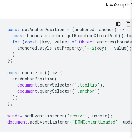
ל-JavaScript.
const
setAnchorPosition
=
(
anchored
,
anchor
)
=
>
{
const
bounds
=
anchor
.
getBoundingClientRect
().
to
for
(
const
[
key
,
value
]
of
Object
.
entries
(
bounds
anchored
.
style
.
setProperty
(
`--
${
key
}
`
,
value
);
}
};
const
update
=
()
=
>
{
setAnchorPosition
(
document
.
querySelector
(
'.tooltip'
),
document
.
querySelector
(
'.anchor'
)
);
};
window
.
addEventListener
(
'resize'
,
update
);
document
.
addEventListener
(
'DOMContentLoaded'
,
upda