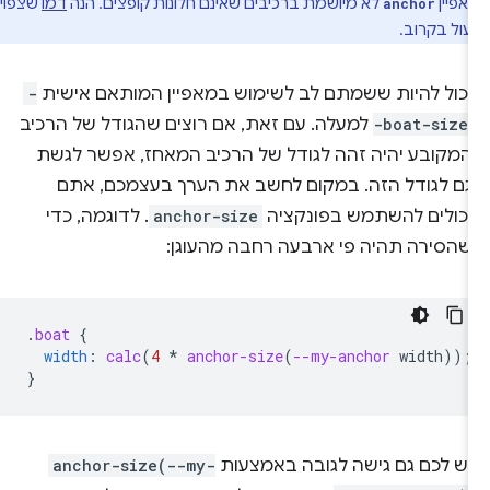
פיין
לא מיושמת ברכיבים שאינם חלונות קופצים. הנה
דמו
שצפוי
anchor
ול בקרוב.
יכול להיות ששמתם לב לשימוש במאפיין המותאם אישית
-
-boat-size
למעלה. עם זאת, אם רוצים שהגודל של הרכיב
המקובע יהיה זהה לגודל של הרכיב המאחז, אפשר לגשת
גם לגודל הזה. במקום לחשב את הערך בעצמכם, אתם
יכולים להשתמש בפונקציה
anchor-size
. לדוגמה, כדי
שהסירה תהיה פי ארבעה רחבה מהעוגן:
.
boat
{
width
:
calc
(
4
*
anchor-size
(
--my-anchor
width
));
}
יש לכם גם גישה לגובה באמצעות
anchor-size(--my-