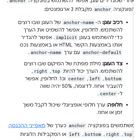
אחרי שמגדירים עוגן, אפשר להשתמש בפונקציה
anchor
.
הפונקציה
anchor
מקבלת 3 ארגומנטים:
רכיב עוגן:
ה-
anchor-name
של העוגן שבו רוצים
להשתמש. לחלופין, אפשר להשמיט את הערך
כדי להשתמש בעוגן
implicit
. אפשר להגדיר
אותו באמצעות הקשר HTML או באמצעות נכס
anchor-default
עם ערך
anchor-name
.
צד העוגן:
מילת מפתח של המיקום שבו רוצים
להשתמש. הערך יכול להיות
top
,‏
right
,‏
bottom
,‏
left
,‏
center
וכו'. לחלופין, אפשר
להעביר אחוז. לדוגמה, 50% יהיה שווה
ל-
center
.
חלופה:
ערך חלופי אופציונלי שיכול לקבל משך
זמן או אחוז.
משתמשים בפונקציה
anchor
כערך של
מאפייני ההכנסה
(
top
,‏
right
,‏
bottom
,‏
left
או המקבילות הלוגיות