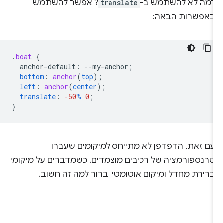
למה לא להשתמש ב-
translate
? אפשר להשתמש
באפשרות הבאה:
.
boat
{
anchor-default
:
--
my-anchor
;
bottom
:
anchor
(
top
);
left
:
anchor
(
center
);
translate
:
-50
%
0
;
}
עם זאת, הדפדפן לא מתייחס למיקומים שעברו
טרנספורמציה של רכיבים מוצמדים. כשמדברים על מיקומי
ברירת מחדל ומיקום אוטומטי, ברור למה זה חשוב.