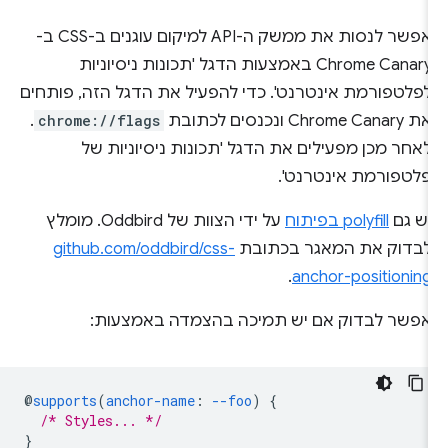
אפשר לנסות את ממשק ה-API למיקום עוגנים ב-CSS ב-
Chrome Canary באמצעות הדגל 'תכונות ניסיוניות
לפלטפורמת אינטרנט'. כדי להפעיל את הדגל הזה, פותחים
את Chrome Canary ונכנסים לכתובת
chrome://flags
.
לאחר מכן מפעילים את הדגל 'תכונות ניסיוניות של
פלטפורמת אינטרנט'.
יש גם
polyfill בפיתוח
על ידי הצוות של Oddbird. מומלץ
לבדוק את המאגר בכתובת
github.com/oddbird/css-
.
anchor-positioning
אפשר לבדוק אם יש תמיכה בהצמדה באמצעות:
@
supports
(
anchor-name
:
--foo
)
{
/* Styles... */
}