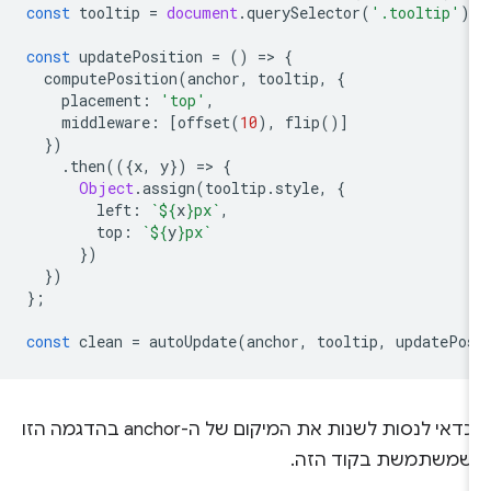
const
tooltip
=
document
.
querySelector
(
'.tooltip'
)
const
updatePosition
=
()
=
>
{
computePosition
(
anchor
,
tooltip
,
{
placement
:
'top'
,
middleware
:
[
offset
(
10
),
flip
()]
})
.
then
(({
x
,
y
})
=
>
{
Object
.
assign
(
tooltip
.
style
,
{
left
:
`
${
x
}
px`
,
top
:
`
${
y
}
px`
})
})
};
const
clean
=
autoUpdate
(
anchor
,
tooltip
,
updatePo
כדאי לנסות לשנות את המיקום של ה-anchor בהדגמה הזו
שמשתמשת בקוד הזה.