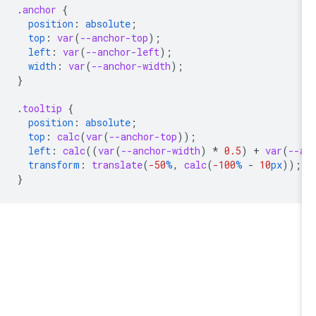
.
anchor
{
position
:
absolute
;
top
:
var
(
--anchor-top
);
left
:
var
(
--anchor-left
);
width
:
var
(
--anchor-width
);
}
.
tooltip
{
position
:
absolute
;
top
:
calc
(
var
(
--anchor-top
));
left
:
calc
(
(
var
(
--anchor-width
)
*
0.5
)
+
var
(
--
transform
:
translate
(
-50
%
,
calc
(
-100
%
-
10
px
));
}