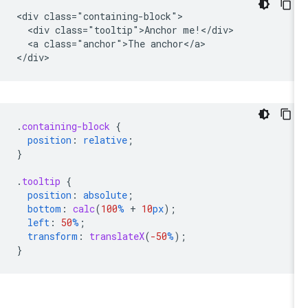
<div class="containing-block">

  <div class="tooltip">Anchor me!</div>

  <a class="anchor">The anchor</a>

.
containing-block
{
position
:
relative
;
}
.
tooltip
{
position
:
absolute
;
bottom
:
calc
(
100
%
+
10
px
);
left
:
50
%
;
transform
:
translateX
(
-50
%
);
}