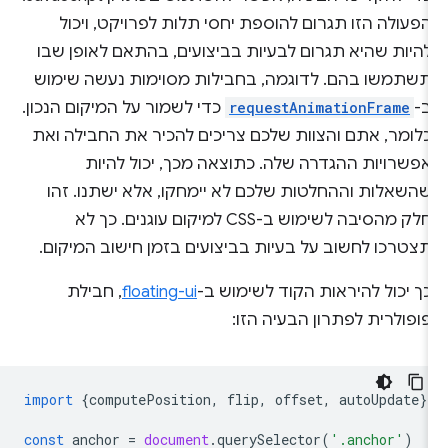
הפעולה הזו תגרום להוספת יחסי תלות לפרויקט, ויכול
להיות שהיא תגרום לבעיות בביצועים, בהתאם לאופן שבו
תשתמשו בהם. לדוגמה, בחבילות מסוימות נעשה שימוש
ב-
requestAnimationFrame
כדי לשמור על המיקום הנכון.
כלומר, אתם והצוות שלכם צריכים להכיר את החבילה ואת
אפשרויות ההגדרה שלה. כתוצאה מכך, יכול להיות
שהשאלות וההחלטות שלכם לא יימחקו, אלא ישתנו. זהו
חלק מהסיבה לשימוש ב-CSS למיקום עוגנים. כך לא
תצטרכו לחשוב על בעיות בביצועים בזמן חישוב המיקום.
כך יכול להיראות הקוד לשימוש ב-
floating-ui
, חבילת
פופולרית לפתרון הבעיה הזו:
import
{
computePosition
,
flip
,
offset
,
autoUpdate
}
const
anchor
=
document
.
querySelector
(
'.anchor'
)