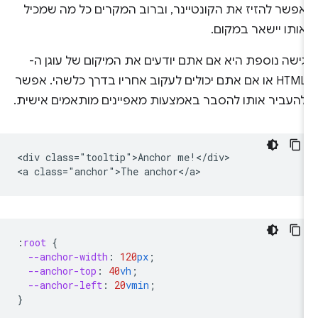
אפשר להזיז את הקונטיינר, וברוב המקרים כל מה שמכיל
אותו יישאר במקום.
גישה נוספת היא אם אתם יודעים את המיקום של עוגן ה-
HTML או אם אתם יכולים לעקוב אחריו בדרך כלשהי. אפשר
להעביר אותו להסבר באמצעות מאפיינים מותאמים אישית.
<div class="tooltip">Anchor me!</div>

:
root
{
--anchor-width
:
120
px
;
--anchor-top
:
40
vh
;
--anchor-left
:
20
vmin
;
}