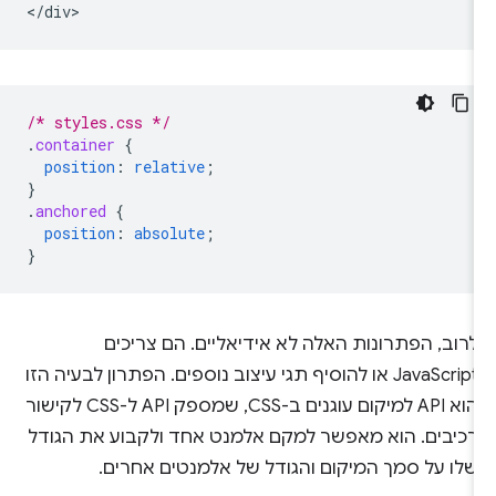
/* styles.css */
.
container
{
position
:
relative
;
}
.
anchored
{
position
:
absolute
;
}
לרוב, הפתרונות האלה לא אידיאליים. הם צריכים
JavaScript או להוסיף תגי עיצוב נוספים. הפתרון לבעיה הזו
הוא API למיקום עוגנים ב-CSS, שמספק API ל-CSS לקישור
רכיבים. הוא מאפשר למקם אלמנט אחד ולקבוע את הגודל
שלו על סמך המיקום והגודל של אלמנטים אחרים.