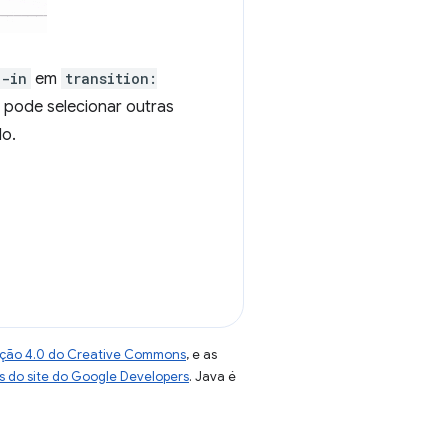
e-in
em
transition:
m pode selecionar outras
do.
uição 4.0 do Creative Commons
, e as
as do site do Google Developers
. Java é