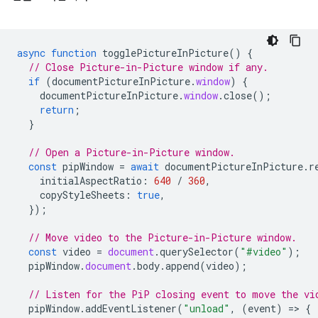
async
function
togglePictureInPicture
()
{
// Close Picture-in-Picture window if any.
if
(
documentPictureInPicture
.
window
)
{
documentPictureInPicture
.
window
.
close
();
return
;
}
// Open a Picture-in-Picture window.
const
pipWindow
=
await
documentPictureInPicture
.
r
initialAspectRatio
:
640
/
360
,
copyStyleSheets
:
true
,
});
// Move video to the Picture-in-Picture window.
const
video
=
document
.
querySelector
(
"#video"
);
pipWindow
.
document
.
body
.
append
(
video
);
// Listen for the PiP closing event to move the vi
pipWindow
.
addEventListener
(
"unload"
,
(
event
)
=
>
{