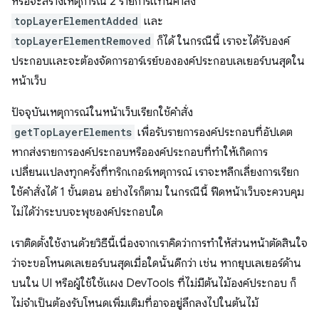
หรือจะสร้างเหตุการณ์ 2 รายการแทนคำสั่ง
topLayerElementAdded
และ
topLayerElementRemoved
ก็ได้ ในกรณีนี้ เราจะได้รับองค์
ประกอบและจะต้องจัดการอาร์เรย์ขององค์ประกอบเลเยอร์บนสุดใน
หน้าเว็บ
ปัจจุบันเหตุการณ์ในหน้าเว็บเรียกใช้คําสั่ง
getTopLayerElements
เพื่อรับรายการองค์ประกอบที่อัปเดต
หากส่งรายการองค์ประกอบหรือองค์ประกอบที่ทำให้เกิดการ
เปลี่ยนแปลงทุกครั้งที่ทริกเกอร์เหตุการณ์ เราจะหลีกเลี่ยงการเรียก
ใช้คําสั่งได้ 1 ขั้นตอน อย่างไรก็ตาม ในกรณีนี้ ฟีดหน้าเว็บจะควบคุม
ไม่ได้ว่าระบบจะพุชองค์ประกอบใด
เราติดตั้งใช้งานด้วยวิธีนี้เนื่องจากเราคิดว่าการทำให้ส่วนหน้าตัดสินใจ
ว่าจะขอโหนดเลเยอร์บนสุดเมื่อใดนั้นดีกว่า เช่น หากยุบเลเยอร์ด้าน
บนใน UI หรือผู้ใช้ใช้แผง DevTools ที่ไม่มีต้นไม้องค์ประกอบ ก็
ไม่จำเป็นต้องรับโหนดเพิ่มเติมที่อาจอยู่ลึกลงไปในต้นไม้