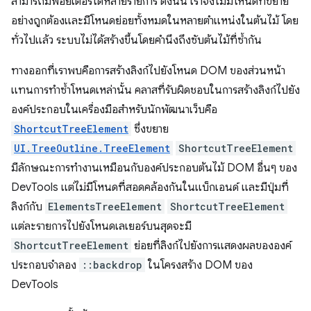
สามารถมีพ้อยเตอร์ได้หลายรายการ ดังนั้น เราจึงไม่มีโหนดที่ขยาย
อย่างถูกต้องและมีโหนดย่อยทั้งหมดในหลายตำแหน่งในต้นไม้ โดย
ทั่วไปแล้ว ระบบไม่ได้สร้างขึ้นโดยคำนึงถึงซับต้นไม้ที่ซ้ำกัน
ทางออกที่เราพบคือการสร้างลิงก์ไปยังโหนด DOM ของส่วนหน้า
แทนการทำซ้ำโหนดเหล่านั้น คลาสที่รับผิดชอบในการสร้างลิงก์ไปยัง
องค์ประกอบในเครื่องมือสำหรับนักพัฒนาเว็บคือ
ShortcutTreeElement
ซึ่งขยาย
UI.TreeOutline.TreeElement
ShortcutTreeElement
มีลักษณะการทำงานเหมือนกับองค์ประกอบต้นไม้ DOM อื่นๆ ของ
DevTools แต่ไม่มีโหนดที่สอดคล้องกันในแบ็กเอนด์ และมีปุ่มที่
ลิงก์กับ
ElementsTreeElement
ShortcutTreeElement
แต่ละรายการไปยังโหนดเลเยอร์บนสุดจะมี
ShortcutTreeElement
ย่อยที่ลิงก์ไปยังการแสดงผลขององค์
ประกอบจำลอง
::backdrop
ในโครงสร้าง DOM ของ
DevTools