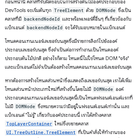
ก่อนหน้านี้ คลาสที่รับผิดชอบในการสร้างต้นไม้องค์ประกอบของ
DevTools จะเริ่มต้นทุก
TreeElement
ด้วย
DOMNode
ซึ่งเป็น
คลาสที่มี
backendNodeId
และพร็อพเพอร์ตี้อื่นๆ ที่เกี่ยวข้องกับ
แบ็กเอนด์
backendNodeId
จะได้รับมอบหมายในแบ็กเอนด์
โหนดคอนเทนเนอร์เลเยอร์บนสุดซึ่งมีรายการลิงก์ไปยังองค์
ประกอบเลเยอร์บนสุด ซึ่งจําเป็นต่อการทำงานเป็นโหนดองค์
ประกอบต้นไม้ปกติ อย่างไรก็ตาม โหนดนี้ไม่ใช่โหนด DOM "จริง"
และแบ็กเอนด์ไม่จําเป็นต้องสร้างโหนดคอนเทนเนอร์เลเยอร์บนสุด
หากต้องการสร้างโหนดส่วนหน้าซึ่งแสดงถึงเลเยอร์บนสุด เราได้เพิ่ม
โหนดส่วนหน้าประเภทใหม่ที่สร้างขึ้นโดยไม่มี
DOMNode
องค์
ประกอบคอนเทนเนอร์เลเยอร์บนสุดนี้เป็นโหนดฟรอนต์เอนด์แรกที่
ไม่มี
DOMNode
ซึ่งหมายความว่ามีอยู่ในฟรอนต์เอนด์เท่านั้น และ
แบ็กเอนด์ "ไม่รู้" เกี่ยวกับองค์ประกอบนี้ เราได้สร้างคลาส
TopLayerContainer
ใหม่ซึ่งขยายคลาส
UI.TreeOutline.TreeElement
ที่เป็นคําสั่งให้ทํางานของ