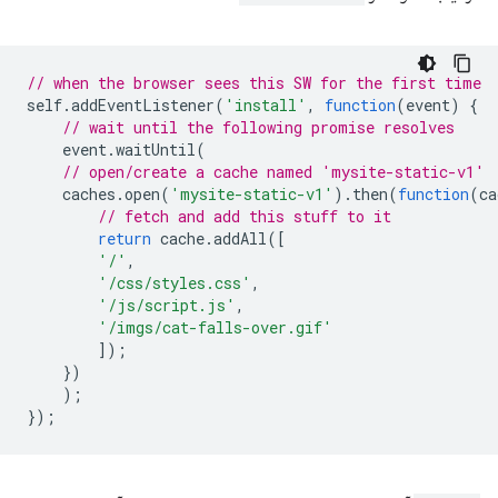
// when the browser sees this SW for the first time
self
.
addEventListener
(
'install'
,
function
(
event
)
{
// wait until the following promise resolves
event
.
waitUntil
(
// open/create a cache named 'mysite-static-v1'
caches
.
open
(
'mysite-static-v1'
).
then
(
function
(
ca
// fetch and add this stuff to it
return
cache
.
addAll
([
'/'
,
'/css/styles.css'
,
'/js/script.js'
,
'/imgs/cat-falls-over.gif'
]);
})
);
});