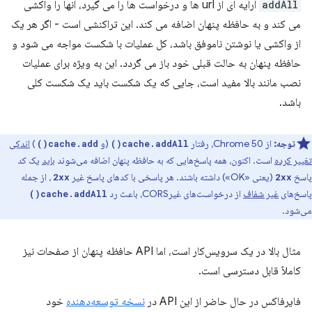
addAll
آرایه ای از url ها و درخواست ها را می گیرد، آنها را واکشی
می کند و به حافظه پنهان اضافه می کند. این تراکنشی است - اگر هر یک
از واکشی یا نوشتن ناموفق باشد، کل عملیات با شکست مواجه می شود و
حافظه پنهان به حالت قبلی خود باز می گردد. این به ویژه برای عملیات
نصب مانند بالا مفید است، جایی که یک شکست باید یک شکست کلی
باشد.
توجه:
از Chrome 50، رفتار
(و
)
اندکی
cache.add()
cache.addAll()
تغییر کرده
است. اکنون، همه پاسخ‌هایی که به حافظه پنهان اضافه می‌شوند
باید
یک کد
پاسخ
(یعنی «OK») داشته باشند. هر پاسخی با کدهای پاسخ غیر
، از جمله
2xx
2xx
پاسخ‌های
غیر شفاف
از درخواست‌های غیرCORS، باعث رد
cache.addAll()
می‌شود.
مثال بالا در یک سرویس‌کار است، اما API حافظه پنهان از صفحات نیز
کاملاً قابل دسترسی است.
فایرفاکس در حال حاضر از این API در
نسخه توسعه‌دهنده
خود