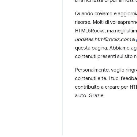
una richiesta di pull al nost
Quando creiamo e aggiorn
risorse. Molti di voi sapran
HTML5Rocks, ma negli ultimi
updates.html5rocks.com
a
questa pagina. Abbiamo agg
contenuti presenti sul sito
Personalmente, voglio ringra
contenuti e te. I tuoi feedba
contribuito a creare per 
aiuto. Grazie.