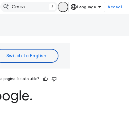
/
Accedi
 pagina è stata utile?
ogle
.