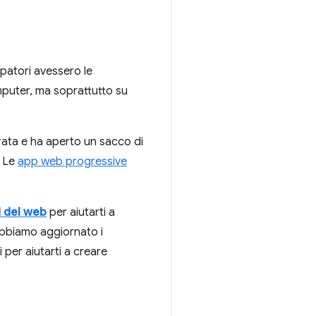
ppatori avessero le
mputer, ma soprattutto su
rata e ha aperto un sacco di
. Le
app web progressive
i del web
per aiutarti a
 Abbiamo aggiornato i
 per aiutarti a creare