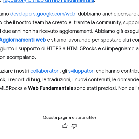
ro
repository GitHub di
Web Fundamentals
.
iamo
developers.google.com/web
, dobbiamo anche pensare al
no che il nostro team ha creato e, tramite la community, suppor
 due anni non ha ricevuto aggiornamenti. Abbiamo già eseguit
Aggiornamenti web
e stiamo lavorando per spostare altri 
iunto il supporto di HTTPS a HTML5Rocks e ci impegniamo a ga
 non scompaiano.
ziare i nostri
collaboratori
, gli
sviluppatori
che hanno contribui
ck, i report di bug, le traduzioni, i nuovi contenuti, le domande
HTML5Rocks e
Web Fundamentals
sono stati preziosi. Non ce l
Questa pagina è stata utile?