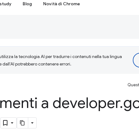
study
Blog
Novità di Chrome
tilizza la tecnologia AI per tradurre i contenuti nella tua lingua
e dall'AI potrebbero contenere errori.
Questa
menti a developer
.
go
b