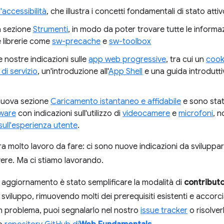
'accessibilità
, che illustra i concetti fondamentali di stato att
a sezione
Strumenti
, in modo da poter trovare tutte le informaz
 librerie come
sw-precache
e
sw-toolbox
nostre indicazioni sulle
app web progressive
, tra cui un
cook
 di servizio
, un'introduzione all'
App Shell
e una guida introdutt
 nuova sezione
Caricamento istantaneo e affidabile
e sono stat
dware
con indicazioni sull'utilizzo di
videocamere
e
microfoni
, 
sull'esperienza utente
.
molto lavoro da fare: ci sono nuove indicazioni da sviluppar
vere. Ma ci stiamo lavorando.
o aggiornamento è stato semplificare la modalità di
contribut
sviluppo, rimuovendo molti dei prerequisiti esistenti e accor
n problema, puoi segnalarlo nel nostro
issue tracker
o risolve