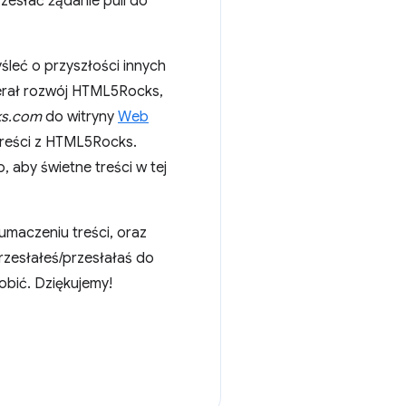
rzesłać żądanie pull do
leć o przyszłości innych
ierał rozwój HTML5Rocks,
ks.com
do witryny
Web
treści z HTML5Rocks.
aby świetne treści w tej
łumaczeniu treści, oraz
przesłałeś/przesłałaś do
obić. Dziękujemy!