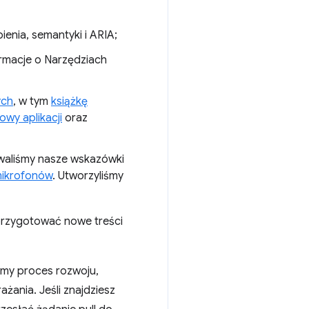
enia, semantyki i ARIA;
ormacje o Narzędziach
ych
, w tym
książkę
wy aplikacji
oraz
waliśmy nasze wskazówki
ikrofonów
. Utworzyliśmy
rzygotować nowe treści
iśmy proces rozwoju,
żania. Jeśli znajdziesz