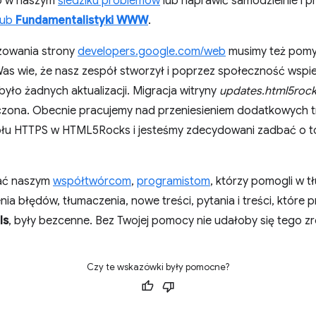
go w naszym
śledziku problemów
lub naprawić samodzielnie i p
Hub
Fundamentalistyki WWW
.
izowania strony
developers.google.com/web
musimy też pomyś
as wie, że nasz zespół stworzył i poprzez społeczność wsp
 było żadnych aktualizacji. Migracja witryny
updates.html5roc
czona. Obecnie pracujemy nad przeniesieniem dodatkowych 
u HTTPS w HTML5Rocks i jesteśmy zdecydowani zadbać o to, 
ać naszym
współtwórcom
,
programistom
, którzy pomogli w t
nia błędów, tłumaczenia, nowe treści, pytania i treści, które 
ls
, były bezcenne. Bez Twojej pomocy nie udałoby się tego zr
Czy te wskazówki były pomocne?