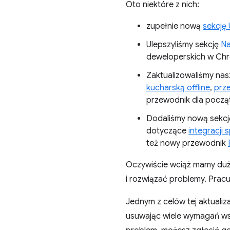
Oto niektóre z nich:
zupełnie nową
sekcję
Ulepszyliśmy sekcję
Na
deweloperskich w Chro
Zaktualizowaliśmy na
kucharską offline
,
prze
przewodnik dla począ
Dodaliśmy nową sekc
dotyczące
integracji 
też nowy przewodnik
Oczywiście wciąż mamy du
i rozwiązać problemy. Prac
Jednym z celów tej aktualiza
usuwając wiele wymagań wstę