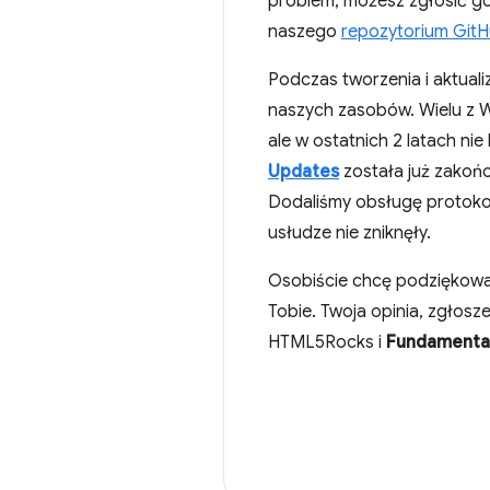
problem, możesz zgłosić 
naszego
repozytorium Git
Podczas tworzenia i aktual
naszych zasobów. Wielu z W
ale w ostatnich 2 latach nie
Updates
została już zakoń
Dodaliśmy obsługę protokoł
usłudze nie zniknęły.
Osobiście chcę podziękow
Tobie. Twoja opinia, zgłosze
HTML5Rocks i
Fundamenta