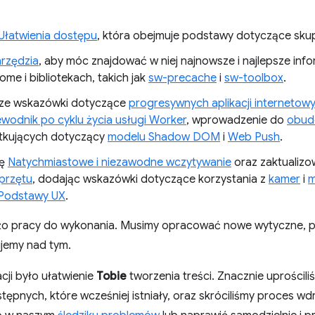
 Ułatwienia dostępu
, która obejmuje podstawy dotyczące skupi
rzędzia
, aby móc znajdować w niej najnowsze i najlepsze inf
me i bibliotekach, takich jak
sw-precache
i
sw-toolbox
.
sze wskazówki dotyczące
progresywnych aplikacji internetow
wodnik po cyklu życia usługi Worker
, wprowadzenie do
obudo
tkujących dotyczący
modelu Shadow DOM
i
Web Push
.
ję
Natychmiastowe i niezawodne wczytywanie
oraz zaktualizo
sprzętu
, dodając wskazówki dotyczące korzystania z
kamer
i
m
Podstawy UX
.
żo pracy do wykonania. Musimy opracować nowe wytyczne, p
ujemy nad tym.
cji było ułatwienie
Tobie
tworzenia treści. Znacznie uprościl
pnych, które wcześniej istniały, oraz skróciliśmy proces wdra