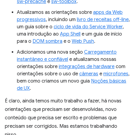
sw-precache
e
sw-toolbox
.
Atualizamos as orientações sobre
apps da Web
progressivos
, incluindo um
livro de receitas off-line
,
um guia sobre o
ciclo de vida do Service Worker
,
uma introdução ao
App Shell
e um guia de início
para o
DOM sombra
e o
Web Push
.
Adicionamos uma nova seção
Carregamento
instantâneo e confiável
e atualizamos nossas
orientações sobre
integrações de hardware
com
orientações sobre o uso de
câmeras
e
microfones
,
bem como criamos um novo guia
Noções básicas
de UX
.
É claro, ainda temos muito trabalho a fazer, há novas
orientações que precisam ser desenvolvidas, novo
conteúdo que precisa ser escrito e problemas que
precisam ser corrigidos. Mas estamos trabalhando
nisso.