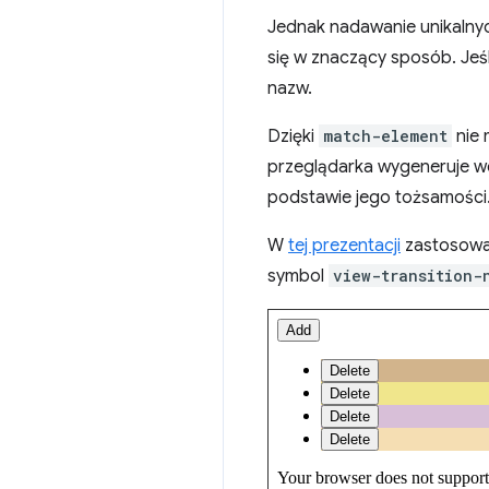
Jednak nadawanie unikalnyc
się w znaczący sposób. Jeśl
nazw.
Dzięki
match-element
nie 
przeglądarka wygeneruje w
podstawie jego tożsamości
W
tej prezentacji
zastosowan
symbol
view-transition-