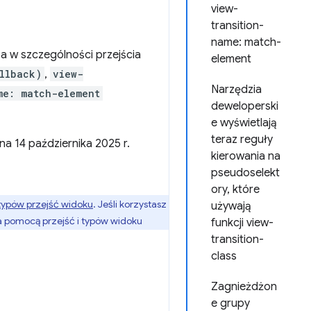
view-
transition-
name: match-
I, a w szczególności przejścia
element
llback)
,
view-
Narzędzia
me: match-element
deweloperski
e wyświetlają
teraz reguły
na 14 października 2025 r.
kierowania na
pseudoselekt
ory, które
typów przejść widoku
. Jeśli korzystasz
używają
za pomocą przejść i typów widoku
funkcji view-
transition-
class
Zagnieżdżon
e grupy