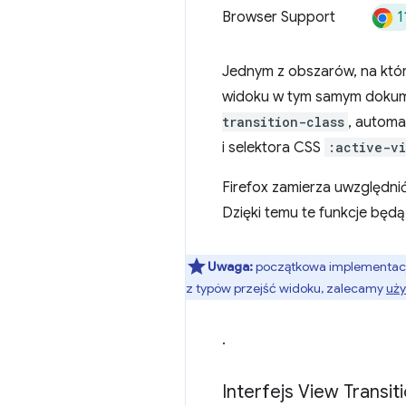
1
Browser Support
Jednym z obszarów, na któr
widoku w tym samym dokum
transition-class
, autom
i selektora CSS
:active-vi
Firefox zamierza uwzględnić 
Dzięki temu te funkcje będ
Uwaga:
początkowa implementacj
z typów przejść widoku, zalecamy
uż
.
Interfejs View Transi