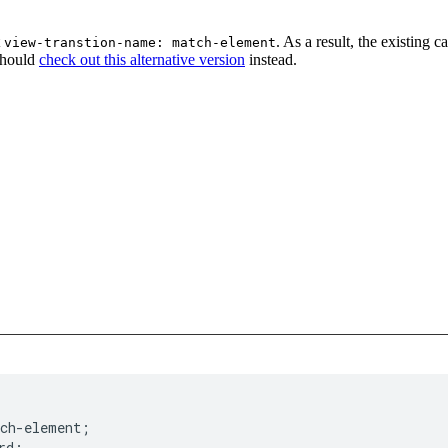
ch-element
;
rd
;