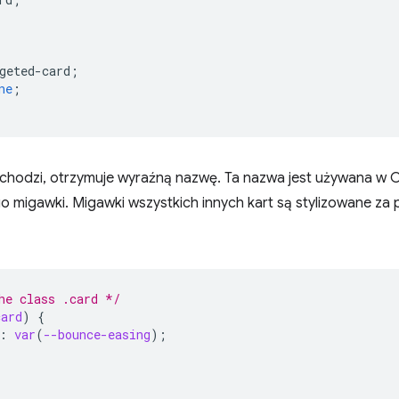
geted-card
;
ne
;
ychodzi, otrzymuje wyraźną nazwę. Ta nazwa jest używana w 
go migawki. Migawki wszystkich innych kart są stylizowane z
he class .card */
card
)
{
:
var
(
--bounce-easing
);