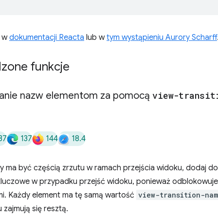
z w
dokumentacji Reacta
lub w
tym wystąpieniu Aurory Scharff
zone funkcje
anie nazw elementom za pomocą
view-transit
37
137
144
18.4
y ma być częścią zrzutu w ramach przejścia widoku, dodaj do
 kluczowe w przypadku przejść widoku, ponieważ odblokowuje f
mi. Każdy element ma tę samą wartość
view-transition-na
 zajmują się resztą.