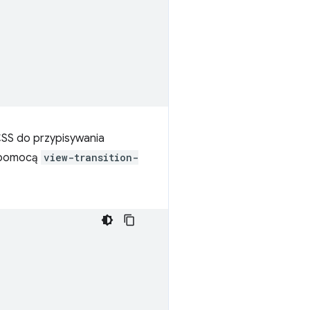
CSS do przypisywania
a pomocą
view-transition-