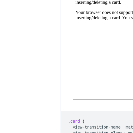
.
card
{
view-transition-name
:
mat
view-transition-class
:
ca