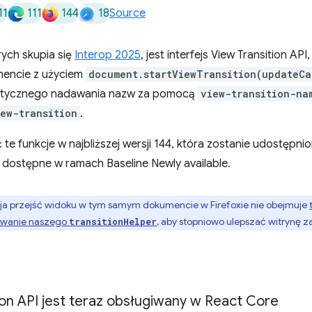
11
111
144
18
Source
ych skupia się
Interop 2025
, jest interfejs View Transition AP
encie z użyciem
document.startViewTransition(updateCa
atycznego nadawania nazw za pomocą
view-transition-na
ew-transition
.
te funkcje w najbliższej wersji 144, która zostanie udostępnio
ą dostępne w ramach Baseline Newly available.
a przejść widoku w tym samym dokumencie w Firefoxie nie obejmuje
ywanie naszego
, aby stopniowo ulepszać witrynę 
transitionHelper
tion API jest teraz obsługiwany w React Core