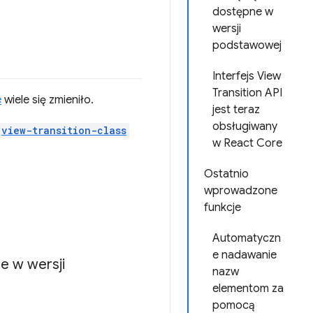
dostępne w
wersji
podstawowej
Interfejs View
Transition API
e
wiele się zmieniło.
jest teraz
obsługiwany
view-transition-class
w React Core
Ostatnio
wprowadzone
funkcje
Automatyczn
e nadawanie
e w wersji
nazw
elementom za
pomocą