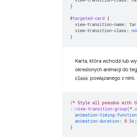
}
#
targeted-card
{
view-transition-name
:
tar
view-transition-class
:
no
}
Karta, która wchodzi lub w
określonych animacji do te
class
powiązanego z nimi.
/* Style all pseudos with t
::
view-transition-group
(*
.
animation-timing-function
animation-duration
:
0.5
s
;
}