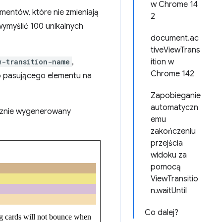
w Chrome 14
entów, które nie zmieniają
2
wymyślić 100 unikalnych
document.ac
tiveViewTrans
w-transition-name
,
ition w
Chrome 142
 pasującego elementu na
Zapobieganie
automatyczn
cznie wygenerowany
emu
zakończeniu
przejścia
widoku za
pomocą
ViewTransitio
n.waitUntil
Co dalej?