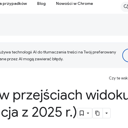
ia przypadków
Blog
Nowości w Chrome
żywa technologii AI do tłumaczenia treści na Twój preferowany
ne przez AI mogą zawierać błędy.
Czy te ws
w przejściach widok
cja z 2025 r
.
)