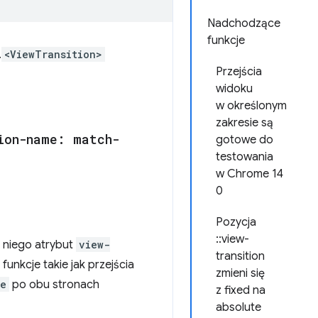
Nadchodzące
funkcje
.
<ViewTransition>
Przejścia
widoku
w określonym
zakresie są
ion-name: match-
gotowe do
testowania
w Chrome 14
0
Pozycja
::view-
 niego atrybut
view-
transition
unkcje takie jak przejścia
zmieni się
me
po obu stronach
z fixed na
absolute