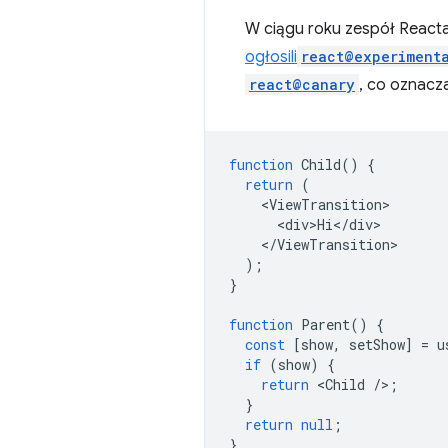
W ciągu roku zespół React
ogłosili
react@experiment
react@canary
, co oznacza
function
Child
()
{
return
(
<
ViewTransition
<
div>Hi
<
/
div
<
/
ViewTransition
);
}
function
Parent
()
{
const
[
show
,
setShow
]
=
u
if
(
show
)
{
return
<
Child
/
>
;
}
return
null
;
}