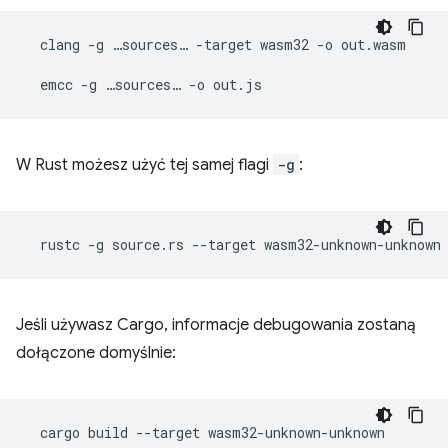
clang
-g
…sources…
-target
wasm32
-o
out.wasm

emcc
-g
…sources…
-o
W Rust możesz użyć tej samej flagi
-g
:
rustc
-g
source.rs
--target
wasm32-unknown-unknown
Jeśli używasz Cargo, informacje debugowania zostaną
dołączone domyślnie:
cargo
build
--target