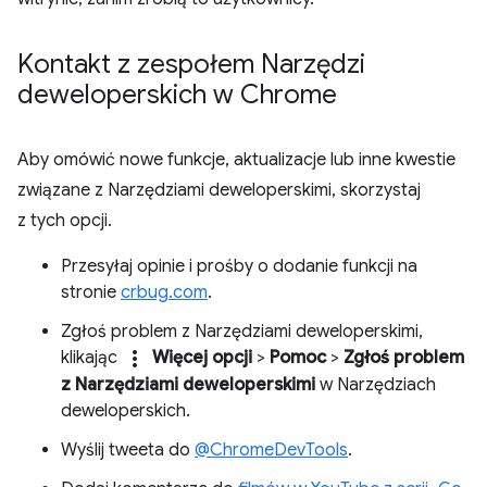
Kontakt z zespołem Narzędzi
deweloperskich w Chrome
Aby omówić nowe funkcje, aktualizacje lub inne kwestie
związane z Narzędziami deweloperskimi, skorzystaj
z tych opcji.
Przesyłaj opinie i prośby o dodanie funkcji na
stronie
crbug.com
.
Zgłoś problem z Narzędziami deweloperskimi,
more_vert
klikając
Więcej opcji
>
Pomoc
>
Zgłoś problem
z Narzędziami deweloperskimi
w Narzędziach
deweloperskich.
Wyślij tweeta do
@ChromeDevTools
.