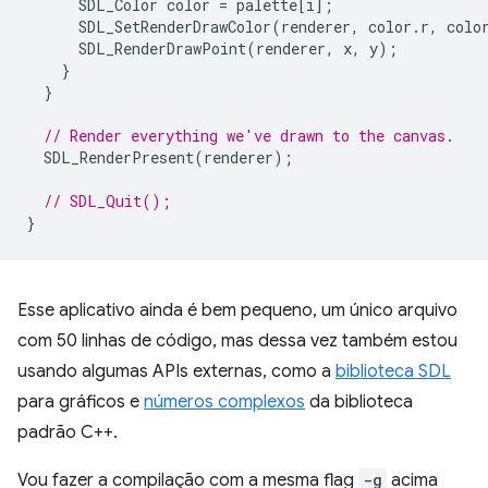
SDL_Color
color
=
palette
[
i
];
SDL_SetRenderDrawColor
(
renderer
,
color
.
r
,
colo
SDL_RenderDrawPoint
(
renderer
,
x
,
y
);
}
}
// Render everything we've drawn to the canvas.
SDL_RenderPresent
(
renderer
);
// SDL_Quit();
}
Esse aplicativo ainda é bem pequeno, um único arquivo
com 50 linhas de código, mas dessa vez também estou
usando algumas APIs externas, como a
biblioteca SDL
para gráficos e
números complexos
da biblioteca
padrão C++.
Vou fazer a compilação com a mesma flag
-g
acima