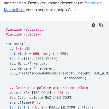
mostrar isso. Desta vez, vamos desenhar um
fractal de
Mandelbrot
com o seguinte código C++:
#include <SDL2/SDL.h>
#include <complex>
int
main
()
{
// Init SDL.
int
width
=
600
,
height
=
600
;
SDL_Init
(
SDL_INIT_VIDEO
);
SDL_Window
*
window
;
SDL_Renderer
*
renderer
;
SDL_CreateWindowAndRenderer
(
width
,
height
,
SDL_WIN
&
renderer
);
// Generate a palette with random colors.
enum
{
MAX_ITER_COUNT
=
256
};
SDL_Color
palette
[
MAX_ITER_COUNT
];
srand
(
time
(
0
));
for
(
int
i
=
0
;
i
 < 
MAX_ITER_COUNT
;
++
i
)
{