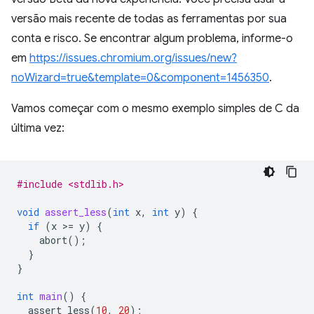
versão mais recente de todas as ferramentas por sua
conta e risco. Se encontrar algum problema, informe-o
em
https://issues.chromium.org/issues/new?
noWizard=true&template=0&component=1456350
.
Vamos começar com o mesmo exemplo simples de C da
última vez:
#include <stdlib.h>
void
assert_less
(
int
x
,
int
y
)
{
if
(
x
>
=
y
)
{
abort
();
}
}
int
main
()
{
assert_less
(
10
,
20
);