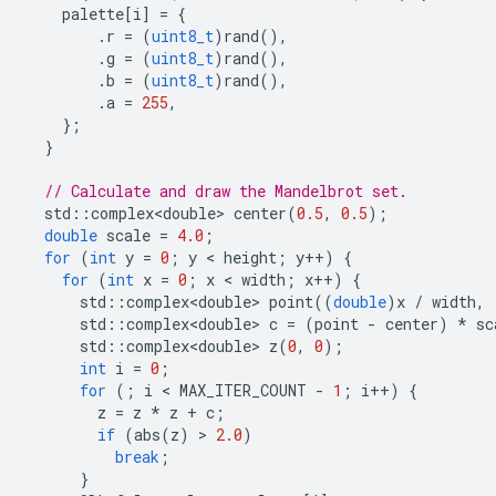
palette
[
i
]
=
{
.
r
=
(
uint8_t
)
rand
(),
.
g
=
(
uint8_t
)
rand
(),
.
b
=
(
uint8_t
)
rand
(),
.
a
=
255
,
};
}
// Calculate and draw the Mandelbrot set.
std
::
complex<double>
center
(
0.5
,
0.5
);
double
scale
=
4.0
;
for
(
int
y
=
0
;
y
 < 
height
;
y
++
)
{
for
(
int
x
=
0
;
x
 < 
width
;
x
++
)
{
std
::
complex<double>
point
((
double
)
x
/
width
,
std
::
complex<double>
c
=
(
point
-
center
)
*
sc
std
::
complex<double>
z
(
0
,
0
);
int
i
=
0
;
for
(;
i
 < 
MAX_ITER_COUNT
-
1
;
i
++
)
{
z
=
z
*
z
+
c
;
if
(
abs
(
z
)
 > 
2.0
)
break
;
}