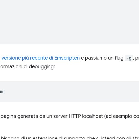
a
versione più recente di Emscripten
e passiamo un flag
-g
, 
informazioni di debugging:
 pagina generata da un server HTTP localhost (ad esempio c
isogno di un'estensione di supporto che si integri con gli str