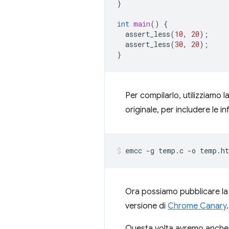
}
int
main
()
{
assert_less
(
10
,
20
);
assert_less
(
30
,
20
);
}
Per compilarlo, utilizziamo l
originale, per includere le 
Ora possiamo pubblicare la
versione di
Chrome Canary
.
Questa volta avremo anche b