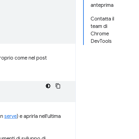
anteprima
Contatta il
team di
Chrome
DevTools
proprio come nel post
on
serve
) e aprirla nell'ultima
umenti di sviluppo di