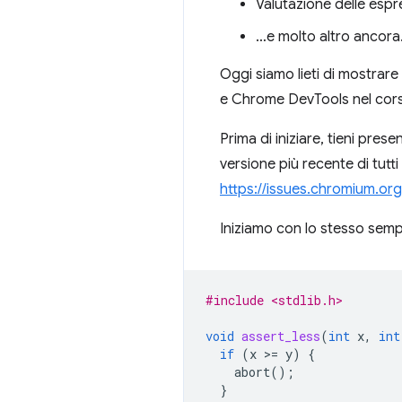
Valutazione delle espre
…e molto altro ancora
Oggi siamo lieti di mostrar
e Chrome DevTools nel corso
Prima di iniziare, tieni pre
versione più recente di tutti 
https://issues.chromium.
Iniziamo con lo stesso sempl
#include <stdlib.h>
void
assert_less
(
int
x
,
int
if
(
x
>
=
y
)
{
abort
();
}