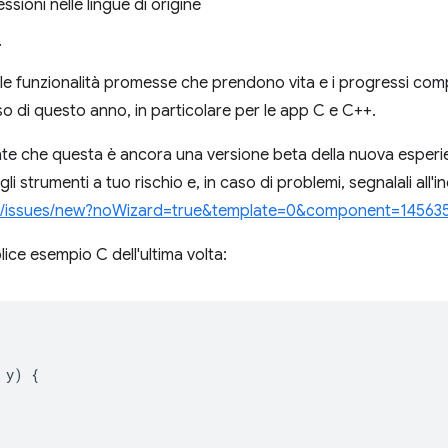
ssioni nelle lingue di origine
.
e le funzionalità promesse che prendono vita e i progressi com
 di questo anno, in particolare per le app C e C++.
sente che questa è ancora una versione beta della nuova esperien
gli strumenti a tuo rischio e, in caso di problemi, segnalali all'in
org/issues/new?noWizard=true&template=0&component=14563
ice esempio C dell'ultima volta:
y
)
{