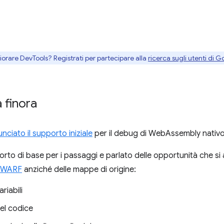
gliorare DevTools? Registrati per partecipare alla
ricerca sugli utenti di G
 finora
nciato il supporto iniziale
per il debug di WebAssembly nativ
rto di base per i passaggi e parlato delle opportunità che si 
WARF
anziché delle mappe di origine:
riabili
del codice