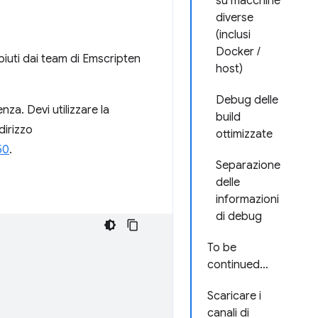
su macchine
diverse
(inclusi
Docker /
piuti dai team di Emscripten
host)
Debug delle
za. Devi utilizzare la
build
dirizzo
ottimizzate
50
.
Separazione
delle
informazioni
di debug
To be
continued…
Scaricare i
canali di