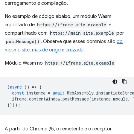
carregamento e compilação.
No exemplo de código abaixo, um módulo Wasm
importado de
https://iframe.site.example
é
compartilhado com
https://main.site.example
por
postMessage()
. Observe que esses domínios são
do
mesmo site, mas de origem cruzada
.
Módulo Wasm no
https://iframe.site.example
:
(
async
()
=
>
{
const
instance
=
await
WebAssembly
.
instantiateStre
iframe
.
contentWindow
.
postMessage
(
instance
.
module
,
})();
A partir do Chrome 95, o remetente e o receptor