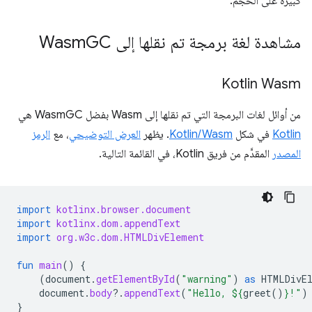
كبيرة على الحجم.
مشاهدة لغة برمجة تم نقلها إلى Wasm
GC
Kotlin Wasm
من أوائل لغات البرمجة التي تم نقلها إلى Wasm بفضل WasmGC هي
Kotlin
في شكل
Kotlin/Wasm
. يظهر
العرض التوضيحي
، مع
الرمز
المصدر
المقدَّم من فريق Kotlin، في القائمة التالية.
import
kotlinx.browser.document
import
kotlinx.dom.appendText
import
org.w3c.dom.HTMLDivElement
fun
main
()
{
(
document
.
getElementById
(
"warning"
)
as
HTMLDivE
document
.
body
?.
appendText
(
"Hello, 
${
greet
()
}
!"
)
}