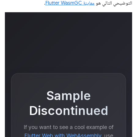
التوضيحي التالي هو
معاينة Flutter WasmGC
.