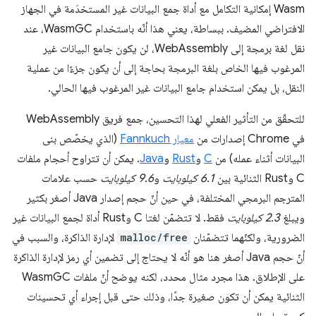
Wasm إمكانية التكامل مع أداة جمع البيانات غير المستخدَمة في الجهاز
الافتراضي المضيف. ببساطة، يعني هذا أنّه باستخدام WasmGC، عند
نقل لغة برمجة إلى WebAssembly، لن يكون جامع البيانات غير
المرغوب فيها الخاص بلغة البرمجة بحاجة إلى أن يكون جزءًا من عملية
النقل، بل يمكن استخدام جامع البيانات غير المرغوب فيها الحالي.
للتحقّق من التأثير الفعلي لهذا التحسين، جمع فريق WebAssembly
في Chrome إصدارات من
معيار Fannkuch
(الذي يخصّص بنى
البيانات أثناء عمله) من
C
و
Rust
و
Java
. يمكن أن تتراوح أحجام ملفات
C وRust الثنائية بين
6.1 كيلوبايت
و
9.6 كيلوبايت
حسب علامات
المترجم البرمجي المختلفة، في حين أنّ حجم إصدار Java أصغر بكثير
ويبلغ
2.3 كيلوبايت
فقط. لا تتضمّن لغتا C وRust أداة لجمع البيانات غير
الضرورية، ولكنّهما تتضمّنان
malloc/free
لإدارة الذاكرة، والسبب في
أنّ حجم Java أصغر هنا هو أنّه لا يحتاج إلى تضمين أي رمز لإدارة الذاكرة
على الإطلاق. هذا مجرد مثال محدد، لكنه يوضح أنّ ملفات WasmGC
الثنائية يمكن أن تكون صغيرة جدًا، وذلك حتى قبل إجراء أي تحسينات