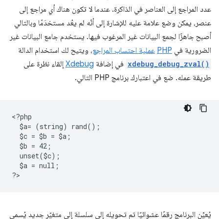
عدد المراجع إلى العناصر في الذاكرة. عندما لا تكون هناك أي مراجع إلى
عنصر، يمكن وضع علامة عليه للإشارة إلى أنّه لم يعُد مستخدَمًا وبالتالي
أصبح جاهزًا لجمع البيانات غير المرغوب فيها. يستخدم جامع البيانات غير
الضرورية في
PHP
عملية احتساب المراجع
، ويتيح لك استخدام الدالة
xdebug_debug_zval()
في إضافة
Xdebug
إلقاء نظرة على
طريقة عمله. ضع في اعتبارك برنامج PHP التالي.
<
?php
  $a= (string) rand();
  $c = $b = $a;
  $b = 42;
  unset($c);
  $a = null;
?
يُعيِّن البرنامج رقمًا عشوائيًا تم تحويله إلى سلسلة إلى متغيّر جديد يُسمى