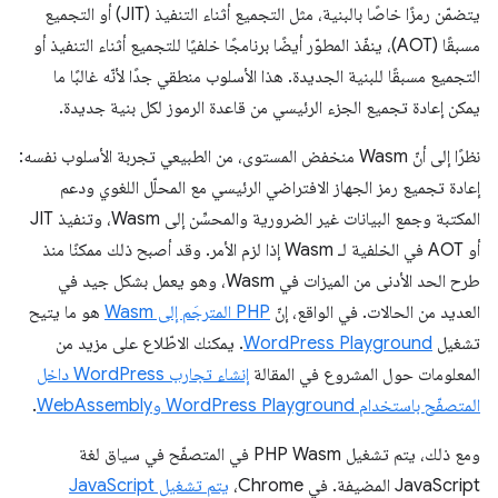
يتضمّن رمزًا خاصًا بالبنية، مثل التجميع أثناء التنفيذ (JIT) أو التجميع
مسبقًا (AOT)، ينفّذ المطوّر أيضًا برنامجًا خلفيًا للتجميع أثناء التنفيذ أو
التجميع مسبقًا للبنية الجديدة. هذا الأسلوب منطقي جدًا لأنّه غالبًا ما
يمكن إعادة تجميع الجزء الرئيسي من قاعدة الرموز لكل بنية جديدة.
نظرًا إلى أنّ Wasm منخفض المستوى، من الطبيعي تجربة الأسلوب نفسه:
إعادة تجميع رمز الجهاز الافتراضي الرئيسي مع المحلّل اللغوي ودعم
المكتبة وجمع البيانات غير الضرورية والمحسِّن إلى Wasm، وتنفيذ JIT
أو AOT في الخلفية لـ Wasm إذا لزم الأمر. وقد أصبح ذلك ممكنًا منذ
طرح الحد الأدنى من الميزات في Wasm، وهو يعمل بشكل جيد في
العديد من الحالات. في الواقع، إنّ
PHP المترجَم إلى Wasm
هو ما يتيح
تشغيل
WordPress Playground
. يمكنك الاطّلاع على مزيد من
المعلومات حول المشروع في المقالة
إنشاء تجارب WordPress داخل
المتصفّح باستخدام WordPress Playground وWebAssembly
.
ومع ذلك، يتم تشغيل PHP Wasm في المتصفّح في سياق لغة
JavaScript المضيفة. في Chrome،
يتم تشغيل JavaScript