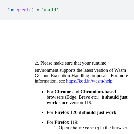
fun
greet
()
=
"world"