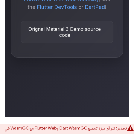
تحذير:
تتوفّر ميزة تجميع Dart WasmGC وFlutter Web مع WasmGC في