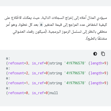
سيؤدي المثال أعلاه إلى إخراج السجلات التالية، حيث يمكنك الاطّلاع على
كيفية انخفاض عدد المراجع إلى قيمة المتغير
a
بعد كل خطوة، وهو أمر
منطقي بالنظر إلى تسلسل الرموز البرمجية. (سيكون رقمك العشوائي
مختلفًا بالطبع).
(
refcount
=
3
,
is_ref
=
0
)
string
'419796578'
(
length
=
9
)
(
refcount
=
2
,
is_ref
=
0
)
string
'419796578'
(
length
=
9
)
(
refcount
=
1
,
is_ref
=
0
)
string
'419796578'
(
length
=
9
)
(
refcount
=
0
,
is_ref
=
0
)
null
