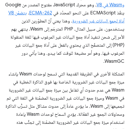
وWasm في V8
، وهو محرك JavaScript مفتوح المصدر من Google
ينفّذ ECMAScript على النحو المحدّد في
ECMA-262
.
يتضمّن V8
أداة لجمع البيانات غير الضرورية
. وهذا يعني أنّ المطوّرين الذين
يستخدمون، على سبيل المثال، PHP المترجَم إلى Wasm، ينتهي بهم
الأمر إلى شحن تنفيذ أداة جمع البيانات غير المرغوب فيها للغة المنقولة
(PHP) إلى المتصفّح الذي يحتوي بالفعل على أداة جمع البيانات غير
المرغوب فيها، وهو أمر مضيعة للوقت كما يبدو. وهنا يأتي دور
WasmGC.
المشكلة الأخرى في الطريقة القديمة التي تسمح لوحدات Wasm بإنشاء
ميزة جمع البيانات غير الضرورية الخاصة بها فوق الذاكرة الخطية في
Wasm هي عدم حدوث أي تفاعل بين ميزة جمع البيانات غير الضرورية
في Wasm وميزة جمع البيانات غير الضرورية المضمّنة في اللغة التي تم
تجميعها إلى Wasm، ما يؤدي عادةً إلى حدوث مشاكل مثل تسرُّب الذاكرة
ومحاولات الجمع غير الفعّالة. يؤدي السماح لوحدات Wasm بإعادة
استخدام ميزة جمع البيانات غير الضرورية المضمّنة إلى تجنُّب هذه