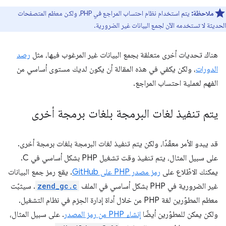
ملاحظة:
يتم استخدام نظام احتساب المراجع في PHP، ولكن معظم المتصفحات
الحديثة لا تستخدمه الآن لجمع البيانات غير الضرورية.
هناك تحديات أخرى متعلقة بجمع البيانات غير المرغوب فيها، مثل
رصد
الدورات
، ولكن يكفي في هذه المقالة أن يكون لديك مستوى أساسي من
الفهم لعملية احتساب المراجع.
يتم تنفيذ لغات البرمجة بلغات برمجة أخرى
قد يبدو الأمر معقّدًا، ولكن يتم تنفيذ لغات البرمجة بلغات برمجة أخرى.
على سبيل المثال، يتم تنفيذ وقت تشغيل PHP بشكل أساسي في C.
يمكنك الاطّلاع على
رمز مصدر PHP على GitHub
. يقع رمز جمع البيانات
غير الضرورية في PHP بشكل أساسي في الملف
zend_gc.c
. سيثبّت
معظم المطوّرين لغة PHP من خلال أداة إدارة الحِزم في نظام التشغيل.
ولكن يمكن للمطوّرين أيضًا
إنشاء PHP من رمز المصدر
. على سبيل المثال،