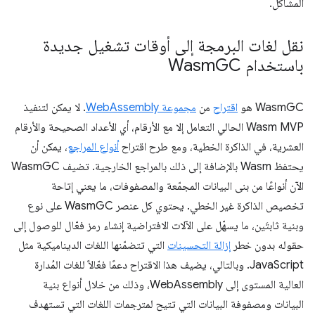
المشاكل.
نقل لغات البرمجة إلى أوقات تشغيل جديدة
باستخدام Wasm
GC
‫WasmGC هو
اقتراح
من
مجموعة WebAssembly
. لا يمكن لتنفيذ
Wasm MVP الحالي التعامل إلا مع الأرقام، أي الأعداد الصحيحة والأرقام
العشرية، في الذاكرة الخطية، ومع طرح اقتراح
أنواع المراجع
، يمكن أن
يحتفظ Wasm بالإضافة إلى ذلك بالمراجع الخارجية. تضيف WasmGC
الآن أنواعًا من بنى البيانات المجمّعة والمصفوفات، ما يعني إتاحة
تخصيص الذاكرة غير الخطي. يحتوي كل عنصر WasmGC على نوع
وبنية ثابتَين، ما يسهّل على الآلات الافتراضية إنشاء رمز فعّال للوصول إلى
حقوله بدون خطر
إزالة التحسينات
التي تتضمّنها اللغات الديناميكية مثل
JavaScript. وبالتالي، يضيف هذا الاقتراح دعمًا فعّالاً للغات المُدارة
العالية المستوى إلى WebAssembly، وذلك من خلال أنواع بنية
البيانات ومصفوفة البيانات التي تتيح لمترجمات اللغات التي تستهدف