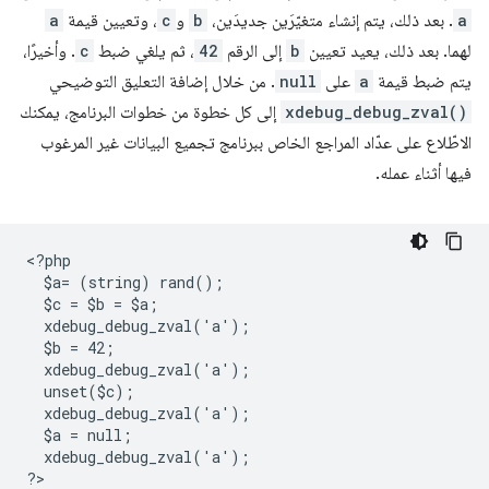
a
. بعد ذلك، يتم إنشاء متغيّرَين جديدَين،
b
و
c
، وتعيين قيمة
a
لهما. بعد ذلك، يعيد تعيين
b
إلى الرقم
42
، ثم يلغي ضبط
c
. وأخيرًا،
يتم ضبط قيمة
a
على
null
. من خلال إضافة التعليق التوضيحي
xdebug_debug_zval()
إلى كل خطوة من خطوات البرنامج، يمكنك
الاطّلاع على عدّاد المراجع الخاص ببرنامج تجميع البيانات غير المرغوب
فيها أثناء عمله.
<
?php
  $a= (string) rand();
  $c = $b = $a;
  xdebug_debug_zval('a');
  $b = 42;
  xdebug_debug_zval('a');
  unset($c);
  xdebug_debug_zval('a');
  $a = null;
  xdebug_debug_zval('a');
?