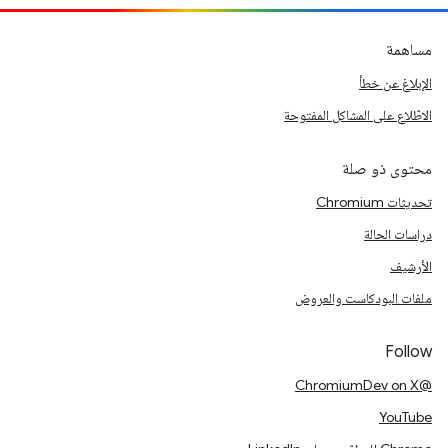
مساهمة
الإبلاغ عن خطأ
الاطّلاع على المشاكل المفتوحة
محتوى ذو صلة
تحديثات Chromium
دراسات الحالة
الأرشيف
ملفات البودكاست والعروض
Follow
@ChromiumDev on X
YouTube