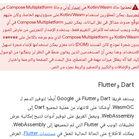
تحذير:
حالة Kotlin/Wasm هي
إصدار أولي
وحالة Compose Multiplatform هي
تجريبية
. يمكن للمطوّرين استخدام Kotlin/Wasm على مسؤوليتهم الخاصة، ولكن عليهم
توقُّع حدوث مشاكل في نقل البيانات. يمكن تغيير Compose Multiplatform في أي
وقت ويجب استخدامه لأغراض التقييم فقط. يستخدم الإصدار التجريبي من عارض الصور
Kotlin/Wasm مع Compose Multiplatform الذي يتم عرضه بالكامل على
canvas
بدون شجرة نموذج كائن المستند (DOM) ذات مغزى يمكن استخدامها لإنشاء شجرة تسهيل
الاستخدام. وهذا يعني أنّ المستخدمين الذين يعانون ضعفًا في النظر لن يتمكّنوا من الوصول
إليه، كما أنّه يعطّل ميزات مهمة في المتصفّح، مثل البحث في الصفحة والترجمة واختيار
النص والإضافات والتكبير والتصغير والربط بجزء من النص.
Dart وFlutter
يستعد فريقا Dart وFlutter في Google أيضًا لتوفير الدعم لـ
WasmGC. أوشكنا على الانتهاء من عملية تجميع Dart إلى
WebAssembly، ويعمل الفريق على توفير أدوات تتيح إمكانية عرض
تطبيقات الويب في Flutter التي تم تجميعها إلى WebAssembly.
يمكنك الاطّلاع على الحالة الحالية للعمل في
مستندات Flutter
. العرض