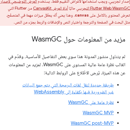
إصدار تجريبي، ويجب استخدامها لأغراض التقييم فقط. يستخدم
العرض التوضيحي لإصدار
Flutter Web WasmGC التجريبي
حاليًا
أداة العرض CanvasKit
من Flutter التي
تعرض المحتوى بالكامل على
. وهذا يعني أنّه يعطّل ميزات مهمة في المتصفّح،
canvas
مثل البحث في الصفحة والترجمة واختيار النص والإضافات والربط بجزء من النص.
مزيد من المعلومات حول Wasm
GC
لم يتناول منشور المدونة هذا سوى بعض التفاصيل الأساسية، وقدّم في
الغالب نظرة عامة عالية المستوى على WasmGC. لمزيد من المعلومات
عن هذه الميزة، يُرجى الاطّلاع على الروابط التالية:
طريقة جديدة لنقل لغات البرمجة التي يتم جمع البيانات
غير الضرورية فيها بكفاءة إلى WebAssembly
نظرة عامة على WasmGC
WasmGC MVP
WasmGC post-MVP