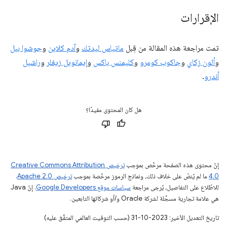
الإقرارات
تمت مراجعة هذه المقالة من قِبل
ماتياس ليدتك
و
آدم كلاين
و
جوشوا بيل
و
ألون زكاي
و
جاكوب كومرو
و
كليمنس باكس
و
إيمانويل زيغلر
و
راشيل
أندرو
.
هل كان المحتوى مفيدًا؟
إنّ محتوى هذه الصفحة مرخّص بموجب
ترخيص Creative Commons Attribution
4.0‏
ما لم يُنصّ على خلاف ذلك، ونماذج الرموز مرخّصة بموجب
ترخيص Apache 2.0‏
.
للاطّلاع على التفاصيل، يُرجى مراجعة
سياسات موقع Google Developers‏
. إنّ Java
هي علامة تجارية مسجَّلة لشركة Oracle و/أو شركائها التابعين.
تاريخ التعديل الأخير: 2023-10-31 (حسب التوقيت العالمي المتفَّق عليه)