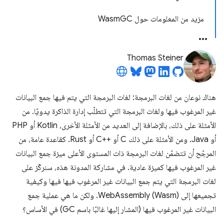
مزيد من المعلومات حول WasmGC
Thomas Steiner
هناك نوعان من لغات البرمجة: لغات البرمجة التي يتم فيها جمع البيانات
غير المرغوب فيها ولغات البرمجة التي تتطلّب إدارة الذاكرة يدويًا. من
الأمثلة على ذلك، بالإضافة إلى العديد من الأمثلة الأخرى، Kotlin أو PHP
أو Java. ومن الأمثلة على ذلك C أو C++‎ أو Rust. كقاعدة عامة، من
المرجّح أن تتضمّن لغات البرمجة ذات المستوى الأعلى ميزة جمع البيانات
غير المرغوب فيها كميزة عادية. في مشاركة المدونة هذه، سنركّز على
لغات البرمجة التي يتم جمع البيانات غير المرغوب فيها فيها وكيفية
تجميعها إلى WebAssembly (Wasm). ولكن ما هي عملية جمع
البيانات غير المرغوب فيها (المشار إليها غالبًا باسم GC) في الأساس؟