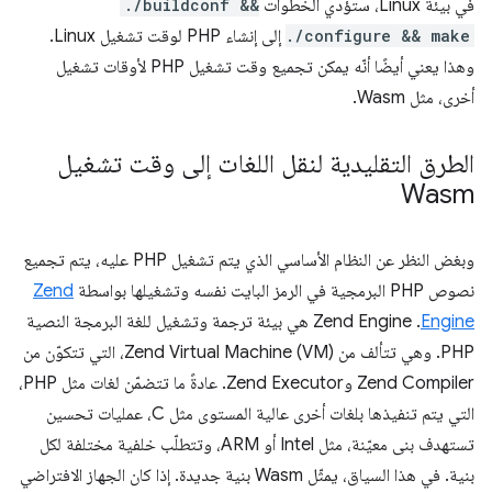
في بيئة Linux، ستؤدي الخطوات
./buildconf &&
./configure && make
إلى إنشاء PHP لوقت تشغيل Linux.
وهذا يعني أيضًا أنّه يمكن تجميع وقت تشغيل PHP لأوقات تشغيل
أخرى، مثل Wasm.
الطرق التقليدية لنقل اللغات إلى وقت تشغيل
Wasm
وبغض النظر عن النظام الأساسي الذي يتم تشغيل PHP عليه، يتم تجميع
نصوص PHP البرمجية في الرمز البايت نفسه وتشغيلها بواسطة
Zend
Engine
. ‫Zend Engine هي بيئة ترجمة وتشغيل للغة البرمجة النصية
PHP. وهي تتألف من Zend Virtual Machine (VM)، التي تتكوّن من
Zend Compiler وZend Executor. عادةً ما تتضمّن لغات مثل PHP،
التي يتم تنفيذها بلغات أخرى عالية المستوى مثل C، عمليات تحسين
تستهدف بنى معيّنة، مثل Intel أو ARM، وتتطلّب خلفية مختلفة لكل
بنية. في هذا السياق، يمثّل Wasm بنية جديدة. إذا كان الجهاز الافتراضي