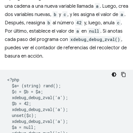
una cadena a una nueva variable llamada
a
. Luego, crea
dos variables nuevas,
b
y
c
, y les asigna el valor de
a
.
Después, reasigna
b
al número
42
y, luego, anula
c
.
Por último, establece el valor de
a
en
null
. Si anotas
cada paso del programa con
xdebug_debug_zval()
,
puedes ver el contador de referencias del recolector de
basura en acción.
<
?php
  $a= (string) rand();
  $c = $b = $a;
  xdebug_debug_zval('a');
  $b = 42;
  xdebug_debug_zval('a');
  unset($c);
  xdebug_debug_zval('a');
  $a = null;