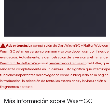
Advertencia:
La compilación de Dart WasmGC y Flutter Web con
WasmGC están en versión preliminar y solo se deben usar con fines de
evaluación. Actualmente, la
demostración de la versión preliminar de
WasmGC de Flutter Web
usa el
renderizador CanvasKit
de Flutter, que
renderiza completamente en un
. Esto significa que interrumpe
canvas
funciones importantes del navegador, como la búsqueda en la página,
la traducción, la selección de texto, las extensiones y la vinculación a
fragmentos de texto.
Más información sobre Wasm
GC