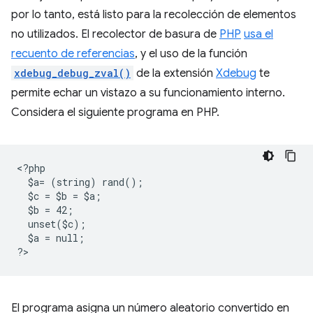
por lo tanto, está listo para la recolección de elementos
no utilizados. El recolector de basura de
PHP
usa el
recuento de referencias
, y el uso de la función
xdebug_debug_zval()
de la extensión
Xdebug
te
permite echar un vistazo a su funcionamiento interno.
Considera el siguiente programa en PHP.
<
?php
  $a= (string) rand();
  $c = $b = $a;
  $b = 42;
  unset($c);
  $a = null;
?
El programa asigna un número aleatorio convertido en