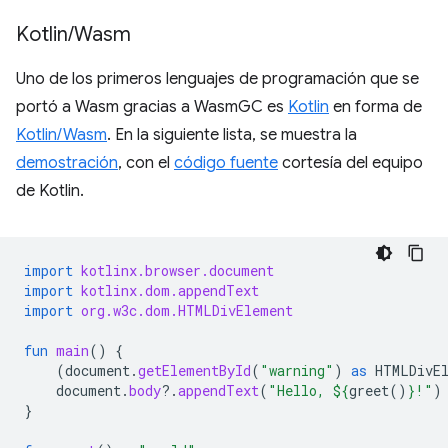
Kotlin
/
Wasm
Uno de los primeros lenguajes de programación que se
portó a Wasm gracias a WasmGC es
Kotlin
en forma de
Kotlin/Wasm
. En la siguiente lista, se muestra la
demostración
, con el
código fuente
cortesía del equipo
de Kotlin.
import
kotlinx.browser.document
import
kotlinx.dom.appendText
import
org.w3c.dom.HTMLDivElement
fun
main
()
{
(
document
.
getElementById
(
"warning"
)
as
HTMLDivE
document
.
body
?.
appendText
(
"Hello, 
${
greet
()
}
!"
)
}