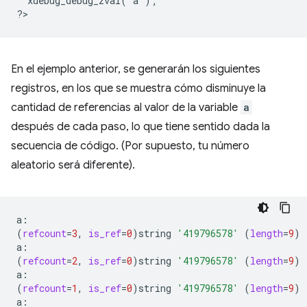
  xdebug_debug_zval('a');
?
En el ejemplo anterior, se generarán los siguientes
registros, en los que se muestra cómo disminuye la
cantidad de referencias al valor de la variable
a
después de cada paso, lo que tiene sentido dada la
secuencia de código. (Por supuesto, tu número
aleatorio será diferente).
(
refcount
=
3
,
is_ref
=
0
)
string
'419796578'
(
length
=
9
)
(
refcount
=
2
,
is_ref
=
0
)
string
'419796578'
(
length
=
9
)
(
refcount
=
1
,
is_ref
=
0
)
string
'419796578'
(
length
=
9
)