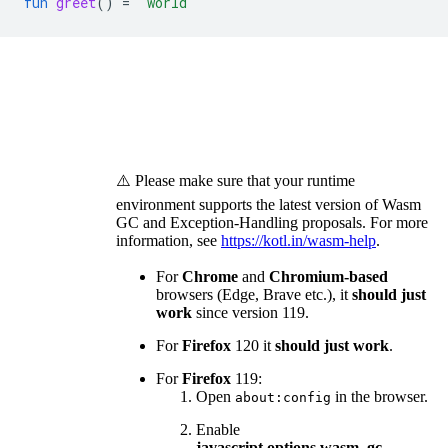
fun
greet
()
=
"world"