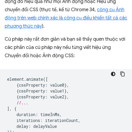
động đó hiệu quả như mọi Ảnh động hoặc Hiệu ứng
chuyển đổi CSS (thực tế, kể từ Chrome 34,
công cụ Ảnh
động trên web chính xác là công cụ điều khiển tất cả các
phương thức này
).
Cú pháp này rất đơn giản và bạn sẽ thấy quen thuộc với
các phần của cú pháp này nếu từng viết hiệu ứng
Chuyển đổi hoặc Ảnh động CSS:
element
.
animate
([
{
cssProperty
:
value0
},
{
cssProperty
:
value1
},
{
cssProperty
:
value2
},
//...
],
{
duration
:
timeInMs
,
iterations
:
iterationCount
,
delay
:
delayValue