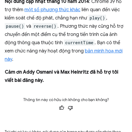
Nội dung cập nhật tháng 10 năm 2014
: Chrome 39 hỗ
trợ thêm
một số phương thức khác
liên quan đến việc
kiểm soát chế độ phát, chẳng hạn như
play()
,
pause()
và
reverse()
. Phương thức này cũng hỗ trợ
chuyển đến một điểm cụ thể trong tiến trình của ảnh
động thông qua thuộc tính
currentTime
. Bạn có thể
xem chức năng này hoạt động trong
bản minh hoạ mới
này
.
Cảm ơn Addy Osmani và Max Heinritz đã hỗ trợ tôi
viết bài đăng này.
Thông tin này có hữu ích không cho bạn không?
Trừ phi có lưu ý khác, nội dung của trang này được cấp phép theo