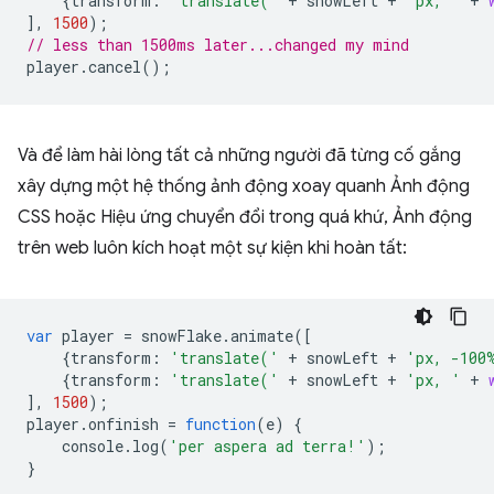
{
transform
:
'translate('
+
snowLeft
+
'px, '
+
],
1500
);
// less than 1500ms later...changed my mind
player
.
cancel
();
Và để làm hài lòng tất cả những người đã từng cố gắng
xây dựng một hệ thống ảnh động xoay quanh Ảnh động
CSS hoặc Hiệu ứng chuyển đổi trong quá khứ, Ảnh động
trên web luôn kích hoạt một sự kiện khi hoàn tất:
var
player
=
snowFlake
.
animate
([
{
transform
:
'translate('
+
snowLeft
+
'px, -100
{
transform
:
'translate('
+
snowLeft
+
'px, '
+
],
1500
);
player
.
onfinish
=
function
(
e
)
{
console
.
log
(
'per aspera ad terra!'
);
}