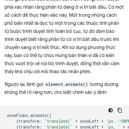
phải xác nhận rằng phần tử đang ở vị trí bắt đầu. Có một
số cách để thực hiện việc này. Một trong những cách
phổ biến nhất là đọc từ một trong các thuộc tính phần
tử buộc trình duyệt tính toán bố cục, từ đó đảm bảo
trình duyệt biết rằng phần tử có vị trí bắt đầu trước khi
chuyển sang vị trí kết thúc. Khi sử dụng phương thức
này, bạn có thể tự chúc mừng bản thân vì đã có kiến
thức vượt trội về nội bộ trình duyệt, đồng thời vẫn cảm
thấy khó chịu với mỗi thao tác nhấn phím.
Ngược lại, lệnh gọi
element.animate()
tương đương
không thể rõ ràng hơn, cho biết chính xác ý định:
snowFlake
.
animate
([
{
transform
:
'translate('
+
snowLeft
+
'px, -100
{
transform
:
'translate('
+
snowLeft
+
'px, '
+