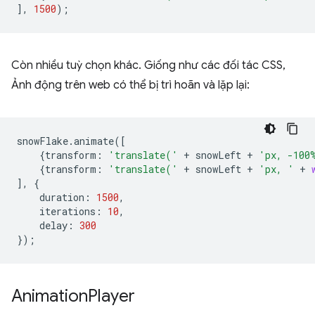
],
1500
);
Còn nhiều tuỳ chọn khác. Giống như các đối tác CSS,
Ảnh động trên web có thể bị trì hoãn và lặp lại:
snowFlake
.
animate
([
{
transform
:
'translate('
+
snowLeft
+
'px, -100
{
transform
:
'translate('
+
snowLeft
+
'px, '
+
],
{
duration
:
1500
,
iterations
:
10
,
delay
:
300
});
Animation
Player