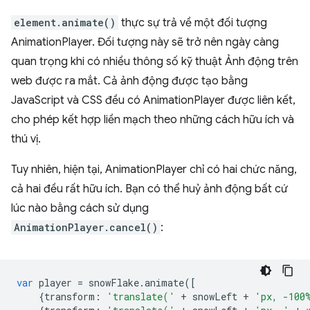
element.animate()
thực sự trả về một đối tượng
AnimationPlayer. Đối tượng này sẽ trở nên ngày càng
quan trọng khi có nhiều thông số kỹ thuật Ảnh động trên
web được ra mắt. Cả ảnh động được tạo bằng
JavaScript và CSS đều có AnimationPlayer được liên kết,
cho phép kết hợp liền mạch theo những cách hữu ích và
thú vị.
Tuy nhiên, hiện tại, AnimationPlayer chỉ có hai chức năng,
cả hai đều rất hữu ích. Bạn có thể huỷ ảnh động bất cứ
lúc nào bằng cách sử dụng
AnimationPlayer.cancel()
:
var
player
=
snowFlake
.
animate
([
{
transform
:
'translate('
+
snowLeft
+
'px, -100