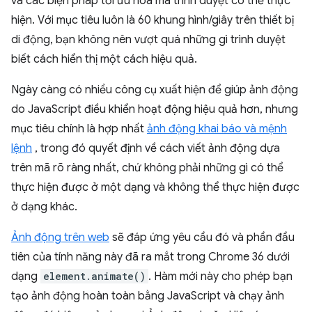
và các biện pháp tối ưu hoá mà trình duyệt có thể thực
hiện. Với mục tiêu luôn là 60 khung hình/giây trên thiết bị
di động, bạn không nên vượt quá những gì trình duyệt
biết cách hiển thị một cách hiệu quả.
Ngày càng có nhiều công cụ xuất hiện để giúp ảnh động
do JavaScript điều khiển hoạt động hiệu quả hơn, nhưng
mục tiêu chính là hợp nhất
ảnh động khai báo và mệnh
lệnh
, trong đó quyết định về cách viết ảnh động dựa
trên mã rõ ràng nhất, chứ không phải những gì có thể
thực hiện được ở một dạng và không thể thực hiện được
ở dạng khác.
Ảnh động trên web
sẽ đáp ứng yêu cầu đó và phần đầu
tiên của tính năng này đã ra mắt trong Chrome 36 dưới
dạng
element.animate()
. Hàm mới này cho phép bạn
tạo ảnh động hoàn toàn bằng JavaScript và chạy ảnh