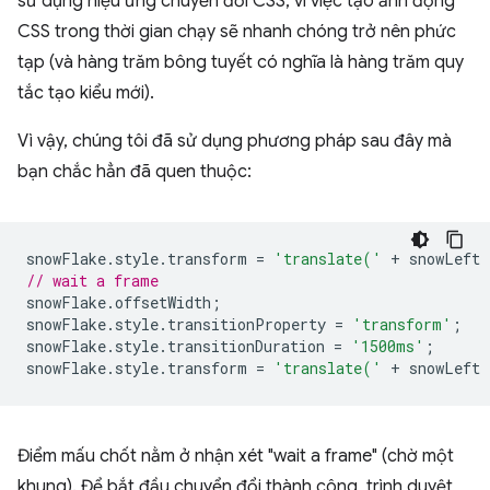
sử dụng hiệu ứng chuyển đổi CSS, vì việc tạo ảnh động
CSS trong thời gian chạy sẽ nhanh chóng trở nên phức
tạp (và hàng trăm bông tuyết có nghĩa là hàng trăm quy
tắc tạo kiểu mới).
Vì vậy, chúng tôi đã sử dụng phương pháp sau đây mà
bạn chắc hẳn đã quen thuộc:
snowFlake
.
style
.
transform
=
'translate('
+
snowLeft
// wait a frame
snowFlake
.
offsetWidth
;
snowFlake
.
style
.
transitionProperty
=
'transform'
;
snowFlake
.
style
.
transitionDuration
=
'1500ms'
;
snowFlake
.
style
.
transform
=
'translate('
+
snowLeft
Điểm mấu chốt nằm ở nhận xét "wait a frame" (chờ một
khung). Để bắt đầu chuyển đổi thành công, trình duyệt