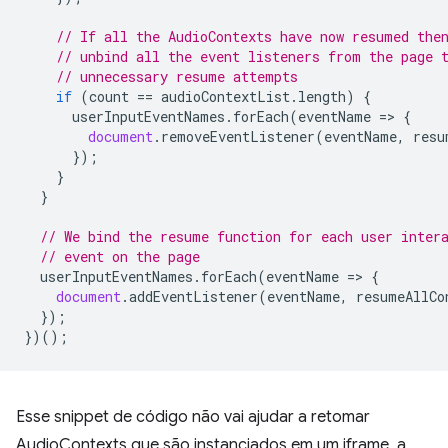
// If all the AudioContexts have now resumed the
// unbind all the event listeners from the page 
// unnecessary resume attempts
if
(
count
==
audioContextList
.
length
)
{
userInputEventNames
.
forEach
(
eventName
=
>
{
document
.
removeEventListener
(
eventName
,
resu
});
}
}
// We bind the resume function for each user inter
// event on the page
userInputEventNames
.
forEach
(
eventName
=
>
{
document
.
addEventListener
(
eventName
,
resumeAllCo
});
})();
Esse snippet de código não vai ajudar a retomar
AudioContexts que são instanciados em um iframe, a