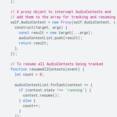
];
// A proxy object to intercept AudioContexts and
// add them to the array for tracking and resuming
self
.
AudioContext
=
new
Proxy
(
self
.
AudioContext
,
{
construct
(
target
,
args
)
{
const
result
=
new
target
(...
args
);
audioContextList
.
push
(
result
);
return
result
;
},
});
// To resume all AudioContexts being tracked
function
resumeAllContexts
(
event
)
{
let
count
=
0
;
audioContextList
.
forEach
(
context
=
>
{
if
(
context
.
state
!==
'running'
)
{
context
.
resume
();
}
else
{
count
++
;
}
});