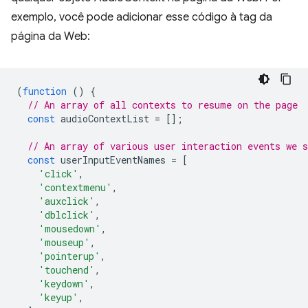
exemplo, você pode adicionar esse código à tag da
página da Web:
(
function
()
{
// An array of all contexts to resume on the page
const
audioContextList
=
[];
// An array of various user interaction events we s
const
userInputEventNames
=
[
'click'
,
'contextmenu'
,
'auxclick'
,
'dblclick'
,
'mousedown'
,
'mouseup'
,
'pointerup'
,
'touchend'
,
'keydown'
,
'keyup'
,