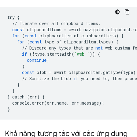
try
{
//
Iterate
over
all
clipboard
items
.
const
clipboardItems
=
await
navigator
.
clipboard
.
r
for
(
const
clipboardItem
of
clipboardItems
)
{
for
(
const
type
of
clipboardItem
.
types
)
{
//
Discard
any
types
that
are
not
web
custom
f
if
(
!
type
.
startsWith
(
'web '
))
{
continue
;
}
const
blob
=
await
clipboardItem
.
getType
(
type
)
//
Sanitize
the
blob
if
you
need
to
,
then
proce
}
}
}
catch
(
err
)
{
console
.
error
(
err
.
name
,
err
.
message
);
}
Khả năng tương tác với các ứng dụng