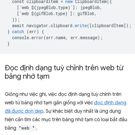
const
clipboardItem
=
new
ClipboardItem
(
{
[
`web ${jpegBlob.type}`
]
:
jpegBlob
,
[
`web ${gifBlob.type}`
]
:
gifBlob
,
}
);
await
navigator
.
clipboard
.
write
(
[
clipboardItem
]
);
}
catch
(
err
)
{
console
.
error
(
err
.
name
,
err
.
message
);
}
Đọc định dạng tuỳ chỉnh trên web từ
bảng nhớ tạm
Giống như việc ghi, việc đọc định dạng tuỳ chỉnh trên
web từ bảng nhớ tạm gần giống với việc
đọc định dạng
đã được dọn dẹp
. Sự khác biệt duy nhất là ứng dụng
hiện cần tìm các mục trên bảng nhớ tạm có loại bắt đầu
bằng
"web "
.