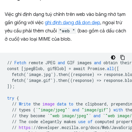
Việc ghi định dạng tuỳ chỉnh trên web vào bảng nhớ tạm
gần giống với việc
ghi định dạng đã dọn dẹp
, ngoại trừ
yêu cầu phải thêm chuỗi
"web "
(bao gồm cả dấu cách
ở cuối) vào loại MIME của blob.
//
Fetch
remote
JPEG
and
GIF
images
and
obtain
their
const
[
jpegBlob, gifBlob
]
=
await
Promise
.
all
(
[
  fetch('image.jpg').then((response) => response.bl
  fetch('image.gif').then((response) => response.bl
]
);
try
{
//
Write
the
image
data
to
the
clipboard
,
prependi
//
types
(
`
"image/jpeg"
`
and
"image/gif"
)
with
th
//
they
become
`
"web image/jpeg"
`
and
`
"web image/
//
The
code
elegantly
makes
use
of
computed
proper
//
https
:
//
developer
.
mozilla
.
org
/
docs
/
Web
/
JavaScri