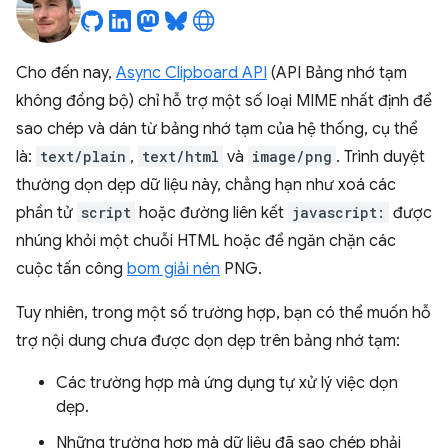
Cho đến nay,
Async Clipboard API
(API Bảng nhớ tạm
không đồng bộ) chỉ hỗ trợ một số loại MIME nhất định để
sao chép và dán từ bảng nhớ tạm của hệ thống, cụ thể
là:
text/plain
,
text/html
và
image/png
. Trình duyệt
thường dọn dẹp dữ liệu này, chẳng hạn như xoá các
phần tử
script
hoặc đường liên kết
javascript:
được
nhúng khỏi một chuỗi HTML hoặc để ngăn chặn các
cuộc tấn công
bom giải nén
PNG.
Tuy nhiên, trong một số trường hợp, bạn có thể muốn hỗ
trợ nội dung chưa được dọn dẹp trên bảng nhớ tạm:
Các trường hợp mà ứng dụng tự xử lý việc dọn
dẹp.
Những trường hợp mà dữ liệu đã sao chép phải