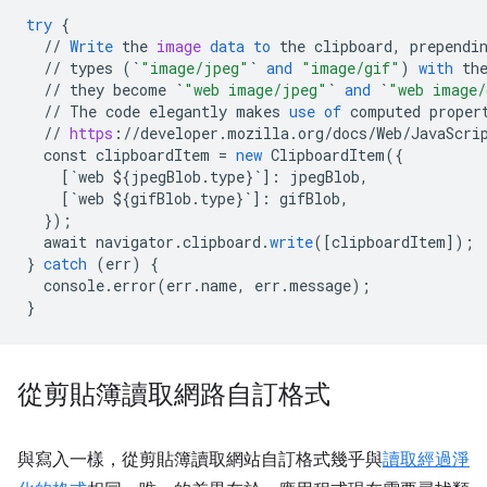
try
{
//
Write
the
image
data
to
the
clipboard
,
prependi
//
types
(
`
"image/jpeg"
`
and
"image/gif"
)
with
th
//
they
become
`
"web image/jpeg"
`
and
`
"web image/
//
The
code
elegantly
makes
use
of
computed
proper
//
https
:
//
developer
.
mozilla
.
org
/
docs
/
Web
/
JavaScri
const
clipboardItem
=
new
ClipboardItem
(
{
[
`web ${jpegBlob.type}`
]
:
jpegBlob
,
[
`web ${gifBlob.type}`
]
:
gifBlob
,
}
);
await
navigator
.
clipboard
.
write
(
[
clipboardItem
]
);
}
catch
(
err
)
{
console
.
error
(
err
.
name
,
err
.
message
);
}
從剪貼簿讀取網路自訂格式
與寫入一樣，從剪貼簿讀取網站自訂格式幾乎與
讀取經過淨