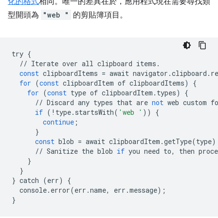
化的格式
相同。唯一的差異在於，應用程式現在需要尋找類
型開頭為
"web "
的剪貼簿項目。
try
{
//
Iterate
over
all
clipboard
items
.
const
clipboardItems
=
await
navigator
.
clipboard
.
r
for
(
const
clipboardItem
of
clipboardItems
)
{
for
(
const
type
of
clipboardItem
.
types
)
{
//
Discard
any
types
that
are
not
web
custom
f
if
(
!
type
.
startsWith
(
'web '
))
{
continue
;
}
const
blob
=
await
clipboardItem
.
getType
(
type
)
//
Sanitize
the
blob
if
you
need
to
,
then
proce
}
}
}
catch
(
err
)
{
console
.
error
(
err
.
name
,
err
.
message
);
}