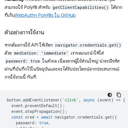
สามารถใช้ Polyfill สำหรับ
getClientCapabilities()
ได้จาก
ที่เก็บ
WebAuthn Polyfills ใน GitHub
ตัวอย่างการใช้งาน
หากต้องการใช้ API ให้เรียก
navigator.credentials.get()
ด้วย
mediation: 'immediate'
เราขอแนะนำให้ใส่
password: true
ในคำขอ เนื่องจากผู้ใช้ส่วนใหญ่ น่าจะมีรหัส
ผ่านที่บันทึกไว้ในปัจจุบันและจะได้รับประโยชน์จากประสบการณ์
การใช้งานนี้ ทันที
button
.
addEventListener
(
'click'
,
async
(
event
)
=
>
{
event
.
preventDefault
();
event
.
stopPropagation
();
const
cred
=
await
navigator
.
credentials
.
get
({
password
:
true
,